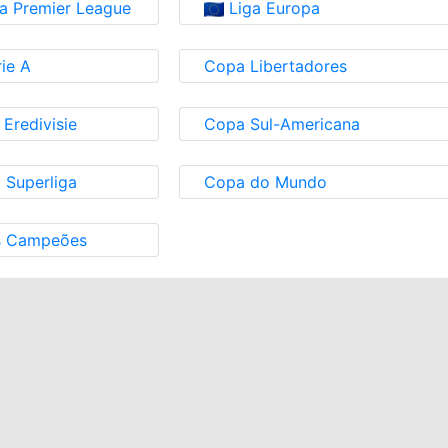
ra Premier League
Liga Europa
rie A
Copa Libertadores
Eredivisie
Copa Sul-Americana
 Superliga
Copa do Mundo
s Campeões