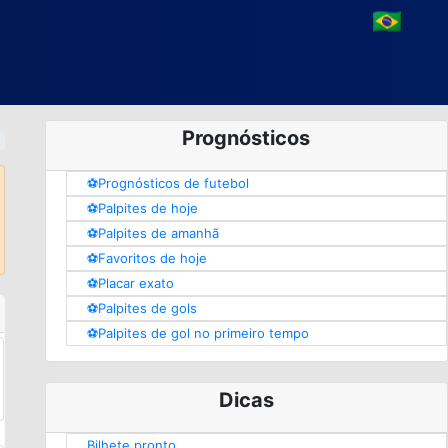
Prognósticos
⚽️Prognósticos de futebol
⚽️Palpites de hoje
⚽️Palpites de amanhã
⚽️Favoritos de hoje
⚽️Placar exato
⚽️Palpites de gols
⚽️Palpites de gol no primeiro tempo
Dicas
Bilhete pronto