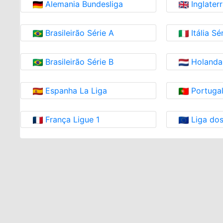
Alemania Bundesliga
Inglater
Brasileirão Série A
Itália Sé
Brasileirão Série B
Holanda 
Espanha La Liga
Portugal
França Ligue 1
Liga do