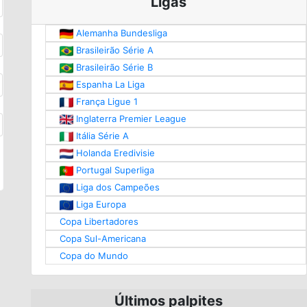
Ligas
Alemanha Bundesliga
Brasileirão Série A
Brasileirão Série B
Espanha La Liga
França Ligue 1
Inglaterra Premier League
Itália Série A
Holanda Eredivisie
Portugal Superliga
Liga dos Campeões
Liga Europa
Copa Libertadores
Copa Sul-Americana
Copa do Mundo
Últimos palpites