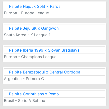
Palpite Hajduk Split x Pafos
Europa - Europa League
Palpite Jeju SK x Gangwon
South Korea - K League 1
Palpite Iberia 1999 x Slovan Bratislava
Europa - Champions League
Palpite Berazategui x Central Cordoba
Argentina - Primera C
Palpite Corinthians x Remo
Brasil - Serie A Betano