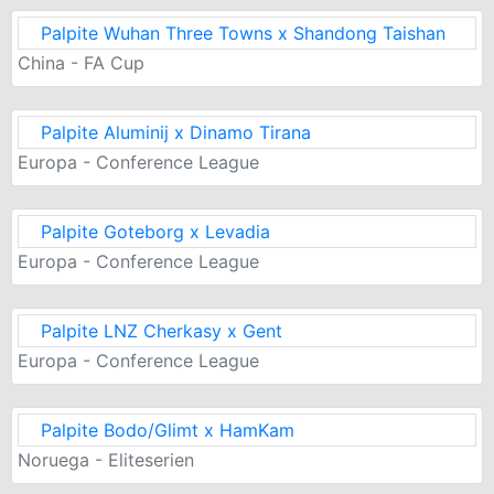
Palpite Wuhan Three Towns x Shandong Taishan
China - FA Cup
Palpite Aluminij x Dinamo Tirana
Europa - Conference League
Palpite Goteborg x Levadia
Europa - Conference League
Palpite LNZ Cherkasy x Gent
Europa - Conference League
Palpite Bodo/Glimt x HamKam
Noruega - Eliteserien