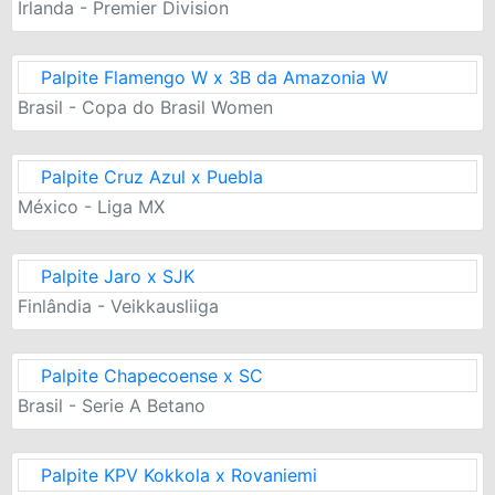
Irlanda - Premier Division
Palpite Flamengo W x 3B da Amazonia W
Brasil - Copa do Brasil Women
Palpite Cruz Azul x Puebla
México - Liga MX
Palpite Jaro x SJK
Finlândia - Veikkausliiga
Palpite Chapecoense x SC
Brasil - Serie A Betano
Palpite KPV Kokkola x Rovaniemi