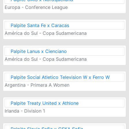
Europa - Conference League
Palpite Santa Fe x Caracas
América do Sul - Copa Sudamericana
Palpite Lanus x Cienciano
América do Sul - Copa Sudamericana
Palpite Social Atletico Television W x Ferro W
Argentina - Primera A Women
Palpite Treaty United x Athlone
Irlanda - Division 1