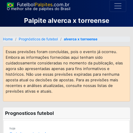
Futelbol
Palpites
.com.br
O melhor site de palpites do Brasil
Palpite alverca x torreense
Home
Prognósticos de futebol
alverca x torreense
Essas previsões foram concluídas, pois o evento já ocorreu.
Embora as informações fornecidas aqui tenham sido
cuidadosamente consideradas no momento da publicação, elas
agora são apresentadas apenas para fins informativos e
históricos. Não use essas previsões expiradas para nenhuma
aposta atual ou decisões de apostas. Para as previsões mais
recentes e análises atualizadas, consulte nossas listas de
previsões ativas e atuais.
Prognosticos futebol
hoje