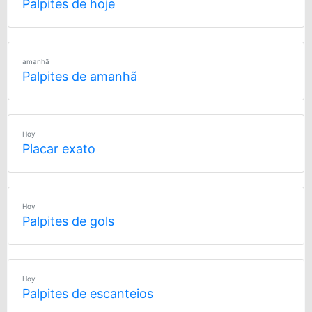
Palpites de hoje
amanhã
Palpites de amanhã
Hoy
Placar exato
Hoy
Palpites de gols
Hoy
Palpites de escanteios