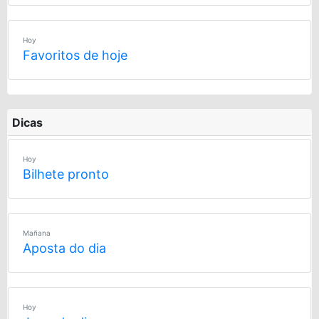
Hoy
Favoritos de hoje
Dicas
Hoy
Bilhete pronto
Mañana
Aposta do dia
Hoy