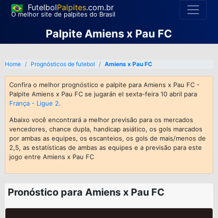
Futelbol
Palpites
.com.br
O melhor site de palpites do Brasil
Palpite Amiens x Pau FC
Home
Prognósticos de futebol
Amiens x Pau FC
Confira o melhor prognóstico e palpite para Amiens x Pau FC -
Palpite Amiens x Pau FC se jugarán el sexta-feira 10 abril para
França - Ligue 2
.
Abaixo você encontrará a melhor previsão para os mercados
vencedores, chance dupla, handicap asiático, os gols marcados
por ambas as equipes, os escanteios, os gols de mais/menos de
2,5, as estatísticas de ambas as equipes e a previsão para este
jogo entre Amiens x Pau FC
Pronóstico para Amiens x Pau FC