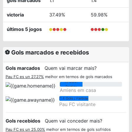
gols marcados
1.1
1.4
victoria
37.49%
59.98%
últimos 5 jogos
⚽ Gols marcados e recebidos
Gols marcados
Quem vai marcar mais?
Pau FC es un 27.27%
melhor em termos de gols marcados
1.1 Gols /
Partida
Amiens em casa
1.4 Gols / Partida
Pau FC visitante
Gols recebidos
Quem vai conceder mais?
Pau FC es un 25.00%
melhor em termos de gols sofridos