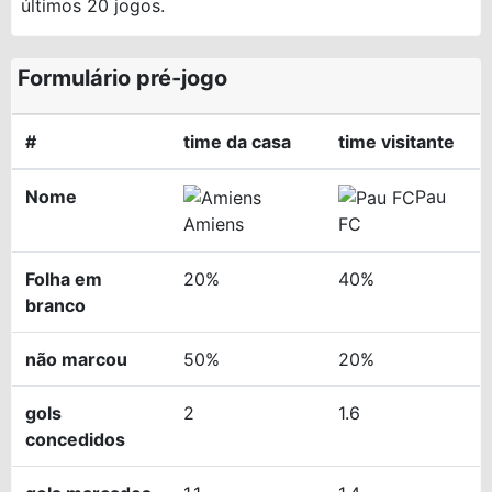
últimos 20 jogos.
Formulário pré-jogo
#
time da casa
time visitante
Nome
Pau
Amiens
FC
Folha em
20%
40%
branco
não marcou
50%
20%
gols
2
1.6
concedidos