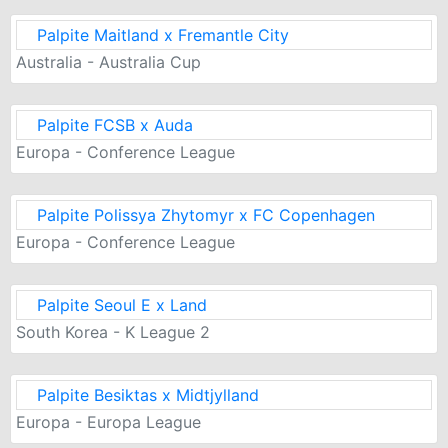
Palpite Maitland x Fremantle City
Australia - Australia Cup
Palpite FCSB x Auda
Europa - Conference League
Palpite Polissya Zhytomyr x FC Copenhagen
Europa - Conference League
Palpite Seoul E x Land
South Korea - K League 2
Palpite Besiktas x Midtjylland
Europa - Europa League