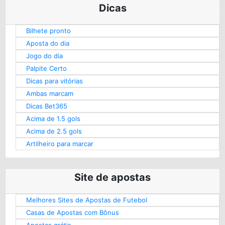
Dicas
Bilhete pronto
Aposta do dia
Jogo do dia
Palpite Certo
Dicas para vitórias
Ambas marcam
Dicas Bet365
Acima de 1.5 gols
Acima de 2.5 gols
Artilheiro para marcar
Site de apostas
Melhores Sites de Apostas de Futebol
Casas de Apostas com Bônus
Apostas grátis