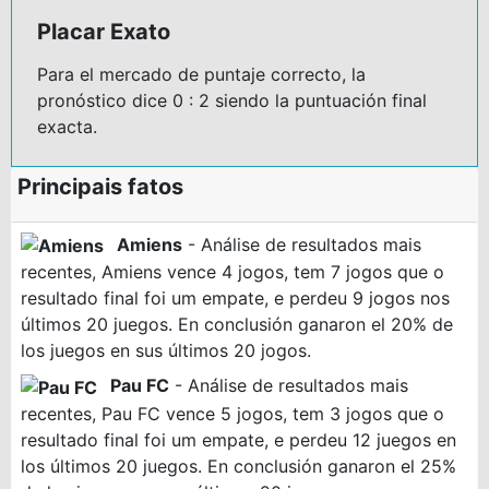
Placar Exato
Para el mercado de puntaje correcto, la
pronóstico dice 0 : 2 siendo la puntuación final
exacta.
Principais fatos
Amiens
- Análise de resultados mais
recentes, Amiens vence 4 jogos, tem 7 jogos que o
resultado final foi um empate, e perdeu 9 jogos nos
últimos 20 juegos. En conclusión ganaron el 20% de
los juegos en sus últimos 20 jogos.
Pau FC
- Análise de resultados mais
recentes, Pau FC vence 5 jogos, tem 3 jogos que o
resultado final foi um empate, e perdeu 12 juegos en
los últimos 20 juegos. En conclusión ganaron el 25%