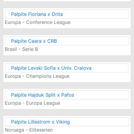
Palpite Floriana x Drita
Europa - Conference League
Palpite Ceara x CRB
Brasil - Serie B
Palpite Levski Sofia x Univ. Craiova
Europa - Champions League
Palpite Hajduk Split x Pafos
Europa - Europa League
Palpite Lillestrom x Viking
Noruega - Eliteserien