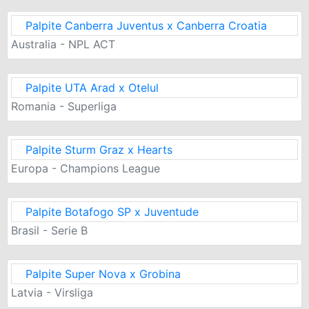
Palpite Canberra Juventus x Canberra Croatia
Australia - NPL ACT
Palpite UTA Arad x Otelul
Romania - Superliga
Palpite Sturm Graz x Hearts
Europa - Champions League
Palpite Botafogo SP x Juventude
Brasil - Serie B
Palpite Super Nova x Grobina
Latvia - Virsliga