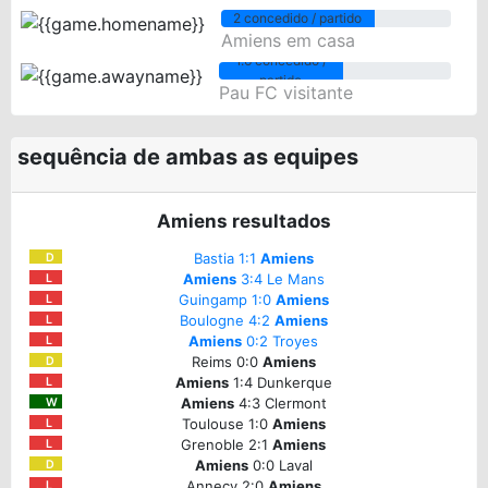
2 concedido / partido
Amiens em casa
1.6 concedido /
partido
Pau FC visitante
sequência de ambas as equipes
Amiens resultados
Bastia 1:1
Amiens
D
Amiens
3:4 Le Mans
L
Guingamp 1:0
Amiens
L
Boulogne 4:2
Amiens
L
Amiens
0:2 Troyes
L
Reims 0:0
Amiens
D
Amiens
1:4 Dunkerque
L
Amiens
4:3 Clermont
W
Toulouse 1:0
Amiens
L
Grenoble 2:1
Amiens
L
Amiens
0:0 Laval
D
Annecy 2:0
Amiens
L