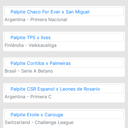
Palpite Chaco For Ever x San Miguel
Argentina - Primera Nacional
Palpite TPS x Ilves
Finlândia - Veikkausliiga
Palpite Coritiba x Palmeiras
Brasil - Serie A Betano
Palpite CSR Espanol x Leones de Rosario
Argentina - Primera C
Palpite Etoile x Carouge
Switzerland - Challenge League