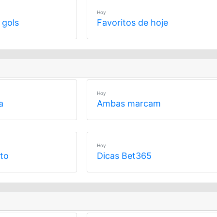
Hoy
 gols
Favoritos de hoje
Hoy
a
Ambas marcam
Hoy
rto
Dicas Bet365