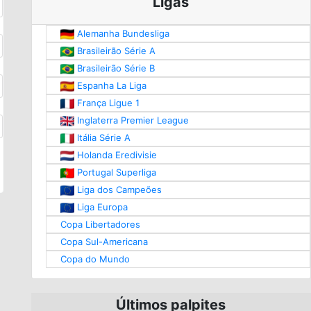
Ligas
Alemanha Bundesliga
Brasileirão Série A
Brasileirão Série B
Espanha La Liga
França Ligue 1
Inglaterra Premier League
Itália Série A
Holanda Eredivisie
Portugal Superliga
Liga dos Campeões
Liga Europa
Copa Libertadores
Copa Sul-Americana
Copa do Mundo
Últimos palpites