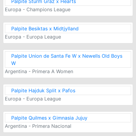
Palpite Sturm Graz x Hearts
Europa - Champions League
Palpite Besiktas x Midtjylland
Europa - Europa League
Palpite Union de Santa Fe W x Newells Old Boys
W
Argentina - Primera A Women
Palpite Hajduk Split x Pafos
Europa - Europa League
Palpite Quilmes x Gimnasia Jujuy
Argentina - Primera Nacional