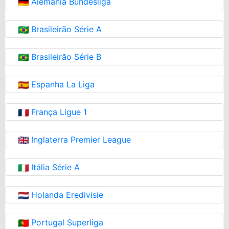
Alemania Bundesliga
Brasileirão Série A
Brasileirão Série B
Espanha La Liga
França Ligue 1
Inglaterra Premier League
Itália Série A
Holanda Eredivisie
Portugal Superliga