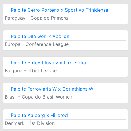
Palpite Cerro Porteno x Sportivo Trinidense
Paraguay - Copa de Primera
Palpite Dila Gori x Apollon
Europa - Conference League
Palpite Botev Plovdiv x Lok. Sofia
Bulgaria - efbet League
Palpite Ferroviaria W x Corinthians W
Brasil - Copa do Brasil Women
Palpite Aalborg x Hillerod
Denmark - 1st Division