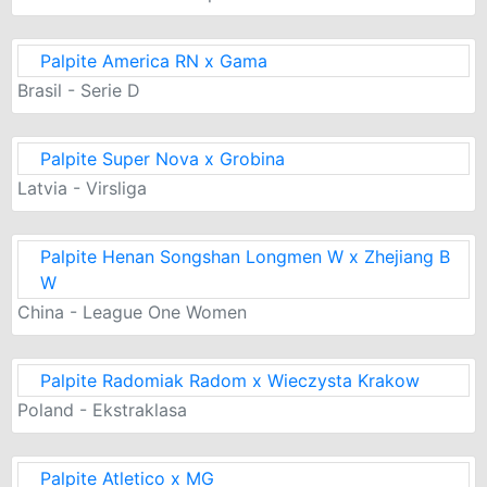
Palpite America RN x Gama
Brasil - Serie D
Palpite Super Nova x Grobina
Latvia - Virsliga
Palpite Henan Songshan Longmen W x Zhejiang B
W
China - League One Women
Palpite Radomiak Radom x Wieczysta Krakow
Poland - Ekstraklasa
Palpite Atletico x MG