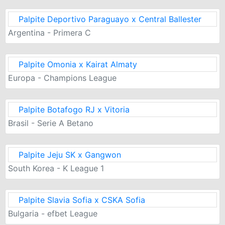
Palpite Deportivo Paraguayo x Central Ballester
Argentina - Primera C
Palpite Omonia x Kairat Almaty
Europa - Champions League
Palpite Botafogo RJ x Vitoria
Brasil - Serie A Betano
Palpite Jeju SK x Gangwon
South Korea - K League 1
Palpite Slavia Sofia x CSKA Sofia
Bulgaria - efbet League