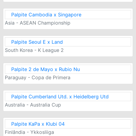
Palpite Cambodia x Singapore
Asia - ASEAN Championship
Palpite Seoul E x Land
South Korea - K League 2
Palpite 2 de Mayo x Rubio Nu
Paraguay - Copa de Primera
Palpite Cumberland Utd. x Heidelberg Utd
Australia - Australia Cup
Palpite KaPa x Klubi 04
Finlândia - Ykkosliiga