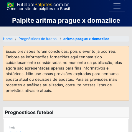
Futelbol
Palpites
.com.br
O melhor site de palpites do Brasil
Palpite aritma prague x domazlice
Home
Prognósticos de futebol
aritma prague x domazlice
Essas previsões foram concluídas, pois o evento já ocorreu.
Embora as informações fornecidas aqui tenham sido
cuidadosamente consideradas no momento da publicação, elas
agora são apresentadas apenas para fins informativos e
históricos. Não use essas previsões expiradas para nenhuma
aposta atual ou decisões de apostas. Para as previsões mais
recentes e análises atualizadas, consulte nossas listas de
previsões ativas e atuais.
Prognosticos futebol
hoje