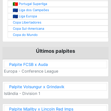
Portugal Superliga
Liga dos Campeões
Liga Europa
Copa Libertadores
Copa Sul-Americana
Copa do Mundo
Últimos palpites
Palpite FCSB x Auda
Europa - Conference League
Palpite Volsungur x Grindavik
Islândia - Division 1
Palpite Mjallby x Lincoln Red Imps