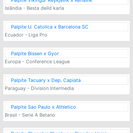
Palpite Vikingur Reykjavik x Keflavik
Islândia - Besta deild karla
Palpite U. Catolica x Barcelona SC
Ecuador - Liga Pro
Palpite Bissen x Gyor
Europa - Conference League
Palpite Tacuary x Dep. Capiata
Paraguay - Division Intermedia
Palpite Sao Paulo x Athletico
Brasil - Serie A Betano