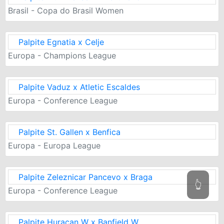
Brasil - Copa do Brasil Women
Palpite Egnatia x Celje
Europa - Champions League
Palpite Vaduz x Atletic Escaldes
Europa - Conference League
Palpite St. Gallen x Benfica
Europa - Europa League
Palpite Zeleznicar Pancevo x Braga
👆
Europa - Conference League
Palpite Huracan W x Banfield W