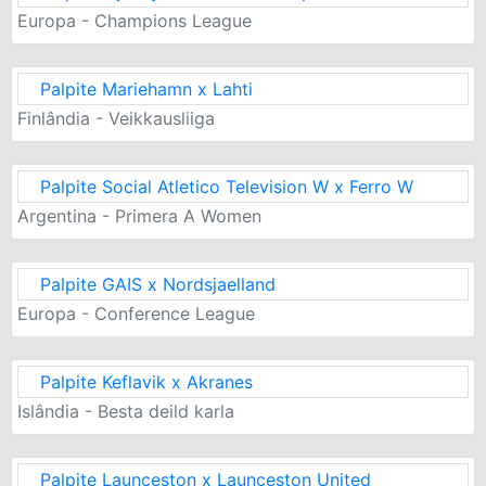
Europa - Champions League
Palpite Mariehamn x Lahti
Finlândia - Veikkausliiga
Palpite Social Atletico Television W x Ferro W
Argentina - Primera A Women
Palpite GAIS x Nordsjaelland
Europa - Conference League
Palpite Keflavik x Akranes
Islândia - Besta deild karla
Palpite Launceston x Launceston United