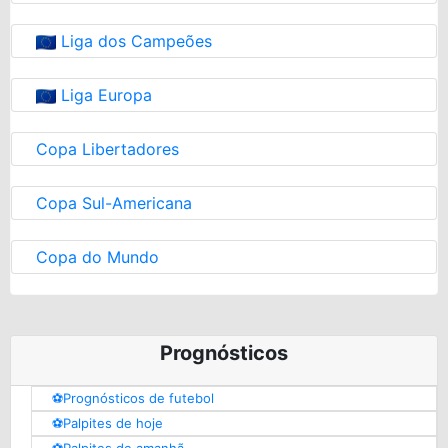
Liga dos Campeões
Liga Europa
Copa Libertadores
Copa Sul-Americana
Copa do Mundo
Prognósticos
⚽️Prognósticos de futebol
⚽️Palpites de hoje