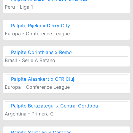
Peru - Liga 1
Palpite Rijeka x Derry City
Europa - Conference League
Palpite Corinthians x Remo
Brasil - Serie A Betano
Palpite Alashkert x CFR Cluj
Europa - Conference League
Palpite Berazategui x Central Cordoba
Argentina - Primera C
Palpite Santa Fe x Caracas