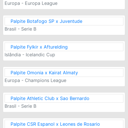
Europa - Europa League
Palpite Botafogo SP x Juventude
Brasil - Serie B
Palpite Fylkir x Afturelding
Islândia - Icelandic Cup
Palpite Omonia x Kairat Almaty
Europa - Champions League
Palpite Athletic Club x Sao Bernardo
Brasil - Serie B
Palpite CSR Espanol x Leones de Rosario