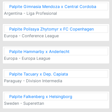
Palpite Gimnasia Mendoza x Central Cordoba
Argentina - Liga Profesional
Palpite Polissya Zhytomyr x FC Copenhagen
Europa - Conference League
Palpite Hammarby x Anderlecht
Europa - Europa League
Palpite Tacuary x Dep. Capiata
Paraguay - Division Intermedia
Palpite Falkenberg x Helsingborg
Sweden - Superettan