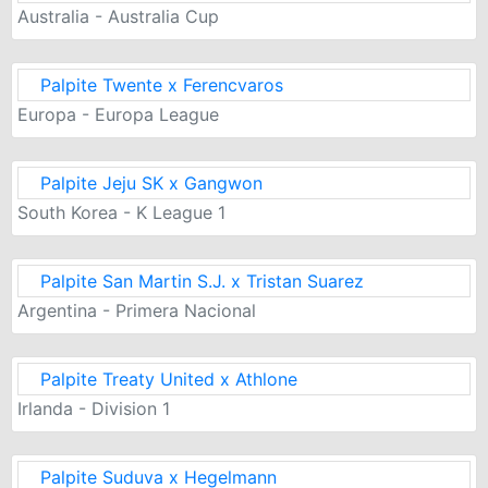
Australia - Australia Cup
Palpite Twente x Ferencvaros
Europa - Europa League
Palpite Jeju SK x Gangwon
South Korea - K League 1
Palpite San Martin S.J. x Tristan Suarez
Argentina - Primera Nacional
Palpite Treaty United x Athlone
Irlanda - Division 1
Palpite Suduva x Hegelmann