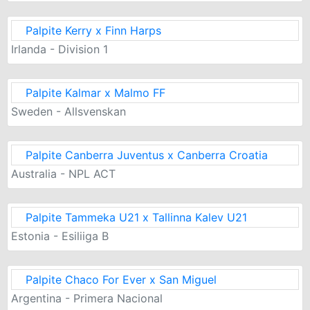
Palpite Kerry x Finn Harps
Irlanda - Division 1
Palpite Kalmar x Malmo FF
Sweden - Allsvenskan
Palpite Canberra Juventus x Canberra Croatia
Australia - NPL ACT
Palpite Tammeka U21 x Tallinna Kalev U21
Estonia - Esiliiga B
Palpite Chaco For Ever x San Miguel
Argentina - Primera Nacional