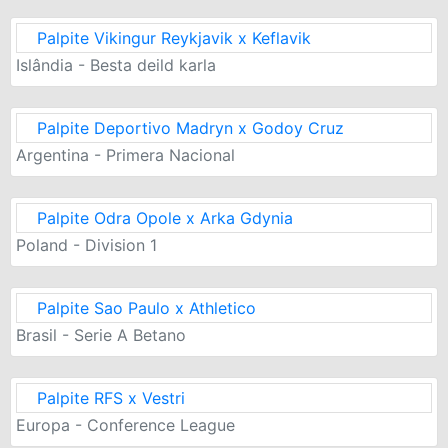
Palpite Vikingur Reykjavik x Keflavik
Islândia - Besta deild karla
Palpite Deportivo Madryn x Godoy Cruz
Argentina - Primera Nacional
Palpite Odra Opole x Arka Gdynia
Poland - Division 1
Palpite Sao Paulo x Athletico
Brasil - Serie A Betano
Palpite RFS x Vestri
Europa - Conference League