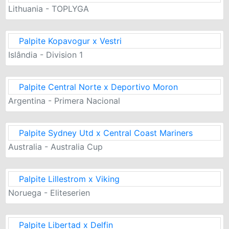
Lithuania - TOPLYGA
Palpite Kopavogur x Vestri
Islândia - Division 1
Palpite Central Norte x Deportivo Moron
Argentina - Primera Nacional
Palpite Sydney Utd x Central Coast Mariners
Australia - Australia Cup
Palpite Lillestrom x Viking
Noruega - Eliteserien
Palpite Libertad x Delfin