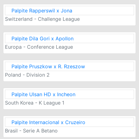
Palpite Rapperswil x Jona
Switzerland - Challenge League
Palpite Dila Gori x Apollon
Europa - Conference League
Palpite Pruszkow x R. Rzeszow
Poland - Division 2
Palpite Ulsan HD x Incheon
South Korea - K League 1
Palpite Internacional x Cruzeiro
Brasil - Serie A Betano