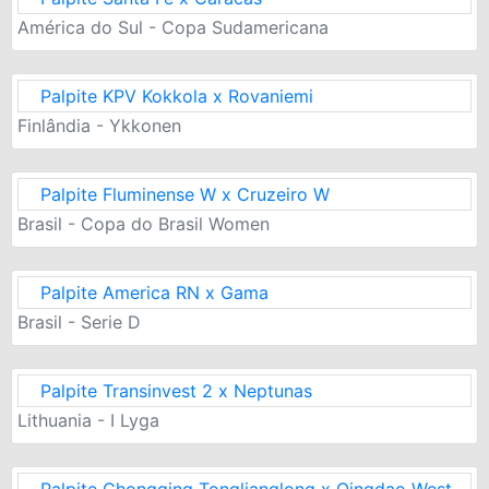
América do Sul - Copa Sudamericana
Palpite KPV Kokkola x Rovaniemi
Finlândia - Ykkonen
Palpite Fluminense W x Cruzeiro W
Brasil - Copa do Brasil Women
Palpite America RN x Gama
Brasil - Serie D
Palpite Transinvest 2 x Neptunas
Lithuania - I Lyga