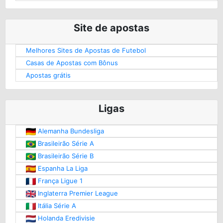
Site de apostas
Melhores Sites de Apostas de Futebol
Casas de Apostas com Bônus
Apostas grátis
Ligas
Alemanha Bundesliga
Brasileirão Série A
Brasileirão Série B
Espanha La Liga
França Ligue 1
Inglaterra Premier League
Itália Série A
Holanda Eredivisie