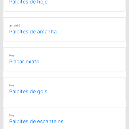
Palpites de hoje
amanhã
Palpites de amanhã
Hoy
Placar exato
Hoy
Palpites de gols
Hoy
Palpites de escanteios