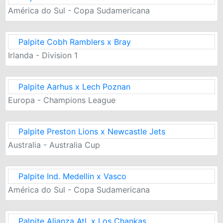
América do Sul - Copa Sudamericana
Palpite Cobh Ramblers x Bray
Irlanda - Division 1
Palpite Aarhus x Lech Poznan
Europa - Champions League
Palpite Preston Lions x Newcastle Jets
Australia - Australia Cup
Palpite Ind. Medellin x Vasco
América do Sul - Copa Sudamericana
Palpite Alianza Atl. x Los Chankas