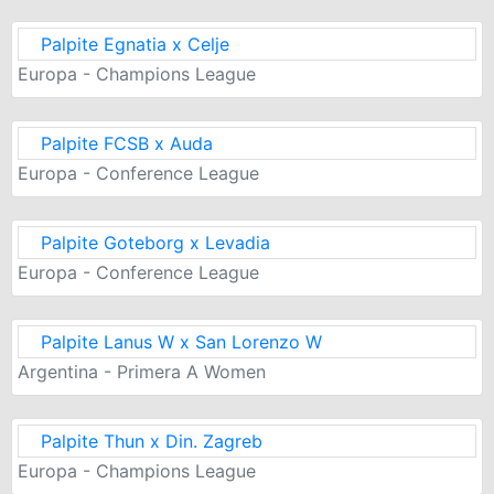
Palpite Egnatia x Celje
Europa - Champions League
Palpite FCSB x Auda
Europa - Conference League
Palpite Goteborg x Levadia
Europa - Conference League
Palpite Lanus W x San Lorenzo W
Argentina - Primera A Women
Palpite Thun x Din. Zagreb
Europa - Champions League