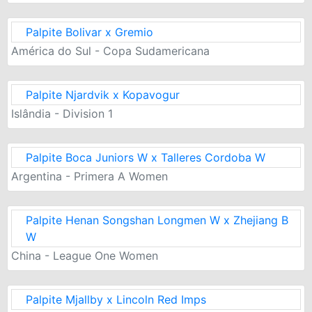
Palpite Bolivar x Gremio
América do Sul - Copa Sudamericana
Palpite Njardvik x Kopavogur
Islândia - Division 1
Palpite Boca Juniors W x Talleres Cordoba W
Argentina - Primera A Women
Palpite Henan Songshan Longmen W x Zhejiang B
W
China - League One Women
Palpite Mjallby x Lincoln Red Imps