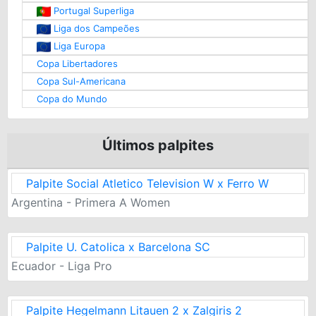
Portugal Superliga
Liga dos Campeões
Liga Europa
Copa Libertadores
Copa Sul-Americana
Copa do Mundo
Últimos palpites
Palpite Social Atletico Television W x Ferro W
Argentina - Primera A Women
Palpite U. Catolica x Barcelona SC
Ecuador - Liga Pro
Palpite Hegelmann Litauen 2 x Zalgiris 2