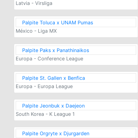
Latvia - Virsliga
Palpite Toluca x UNAM Pumas
México - Liga MX
Palpite Paks x Panathinaikos
Europa - Conference League
Palpite St. Gallen x Benfica
Europa - Europa League
Palpite Jeonbuk x Daejeon
South Korea - K League 1
Palpite Orgryte x Djurgarden