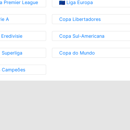
ra Premier League
Liga Europa
rie A
Copa Libertadores
Eredivisie
Copa Sul-Americana
 Superliga
Copa do Mundo
s Campeões