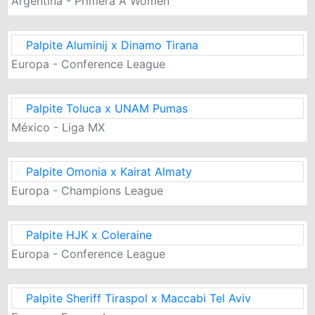
Argentina - Primera A Women
Palpite Aluminij x Dinamo Tirana
Europa - Conference League
Palpite Toluca x UNAM Pumas
México - Liga MX
Palpite Omonia x Kairat Almaty
Europa - Champions League
Palpite HJK x Coleraine
Europa - Conference League
Palpite Sheriff Tiraspol x Maccabi Tel Aviv