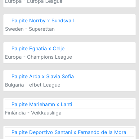
Europa - Europa League
Palpite Norrby x Sundsvall
Sweden - Superettan
Palpite Egnatia x Celje
Europa - Champions League
Palpite Arda x Slavia Sofia
Bulgaria - efbet League
Palpite Mariehamn x Lahti
Finlândia - Veikkausliiga
Palpite Deportivo Santani x Fernando de la Mora