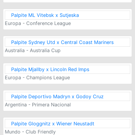
Palpite ML Vitebsk x Sutjeska
Europa - Conference League
Palpite Sydney Utd x Central Coast Mariners
Australia - Australia Cup
Palpite Mjallby x Lincoln Red Imps
Europa - Champions League
Palpite Deportivo Madryn x Godoy Cruz
Argentina - Primera Nacional
Palpite Gloggnitz x Wiener Neustadt
Mundo - Club Friendly