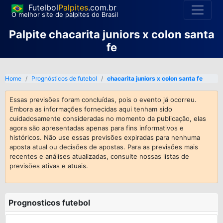
Futelbol
Palpites
.com.br
O melhor site de palpites do Brasil
Palpite chacarita juniors x colon santa
fe
Home
Prognósticos de futebol
chacarita juniors x colon santa fe
Essas previsões foram concluídas, pois o evento já ocorreu.
Embora as informações fornecidas aqui tenham sido
cuidadosamente consideradas no momento da publicação, elas
agora são apresentadas apenas para fins informativos e
históricos. Não use essas previsões expiradas para nenhuma
aposta atual ou decisões de apostas. Para as previsões mais
recentes e análises atualizadas, consulte nossas listas de
previsões ativas e atuais.
Prognosticos futebol