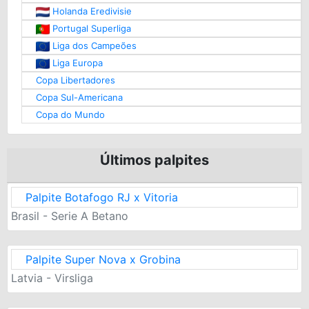
Holanda Eredivisie
Portugal Superliga
Liga dos Campeões
Liga Europa
Copa Libertadores
Copa Sul-Americana
Copa do Mundo
Últimos palpites
Palpite Botafogo RJ x Vitoria
Brasil - Serie A Betano
Palpite Super Nova x Grobina
Latvia - Virsliga