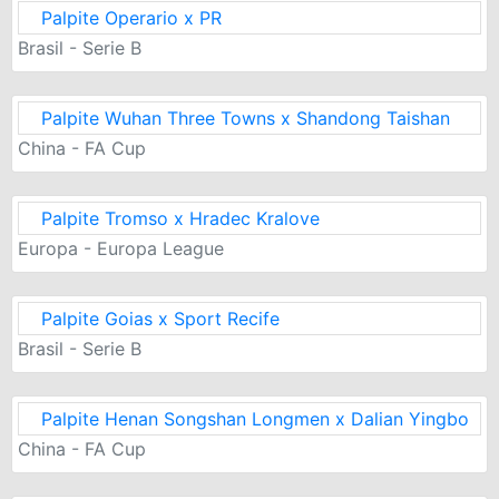
Palpite Operario x PR
Brasil - Serie B
Palpite Wuhan Three Towns x Shandong Taishan
China - FA Cup
Palpite Tromso x Hradec Kralove
Europa - Europa League
Palpite Goias x Sport Recife
Brasil - Serie B
Palpite Henan Songshan Longmen x Dalian Yingbo
China - FA Cup