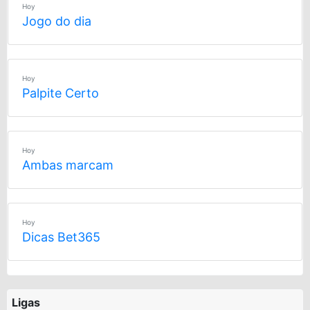
Hoy
Jogo do dia
Hoy
Palpite Certo
Hoy
Ambas marcam
Hoy
Dicas Bet365
Ligas