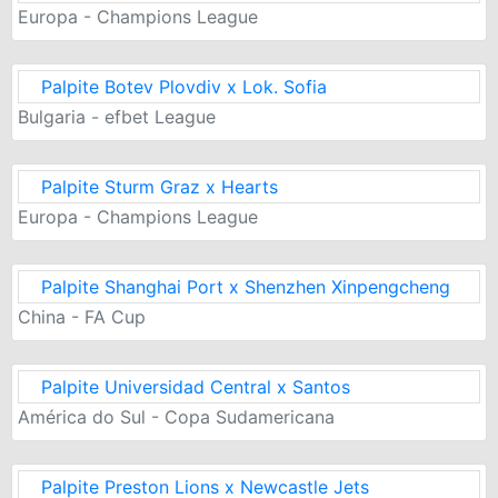
Europa - Champions League
Palpite Botev Plovdiv x Lok. Sofia
Bulgaria - efbet League
Palpite Sturm Graz x Hearts
Europa - Champions League
Palpite Shanghai Port x Shenzhen Xinpengcheng
China - FA Cup
Palpite Universidad Central x Santos
América do Sul - Copa Sudamericana
Palpite Preston Lions x Newcastle Jets