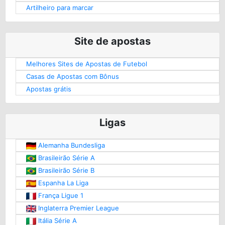
Artilheiro para marcar
Site de apostas
Melhores Sites de Apostas de Futebol
Casas de Apostas com Bônus
Apostas grátis
Ligas
Alemanha Bundesliga
Brasileirão Série A
Brasileirão Série B
Espanha La Liga
França Ligue 1
Inglaterra Premier League
Itália Série A