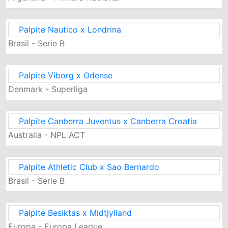
Palpite Nautico x Londrina
Brasil - Serie B
Palpite Viborg x Odense
Denmark - Superliga
Palpite Canberra Juventus x Canberra Croatia
Australia - NPL ACT
Palpite Athletic Club x Sao Bernardo
Brasil - Serie B
Palpite Besiktas x Midtjylland
Europa - Europa League