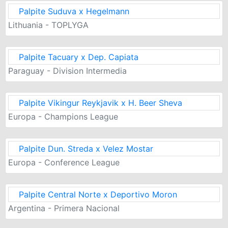
Palpite Suduva x Hegelmann
Lithuania - TOPLYGA
Palpite Tacuary x Dep. Capiata
Paraguay - Division Intermedia
Palpite Vikingur Reykjavik x H. Beer Sheva
Europa - Champions League
Palpite Dun. Streda x Velez Mostar
Europa - Conference League
Palpite Central Norte x Deportivo Moron
Argentina - Primera Nacional