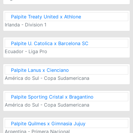
Palpite Treaty United x Athlone
Irlanda - Division 1
Palpite U. Catolica x Barcelona SC
Ecuador - Liga Pro
Palpite Lanus x Cienciano
América do Sul - Copa Sudamericana
Palpite Sporting Cristal x Bragantino
América do Sul - Copa Sudamericana
Palpite Quilmes x Gimnasia Jujuy
Argentina - Primera Nacional