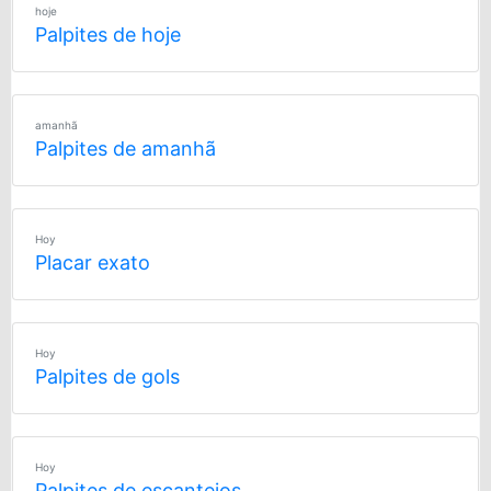
hoje
Palpites de hoje
amanhã
Palpites de amanhã
Hoy
Placar exato
Hoy
Palpites de gols
Hoy
Palpites de escanteios