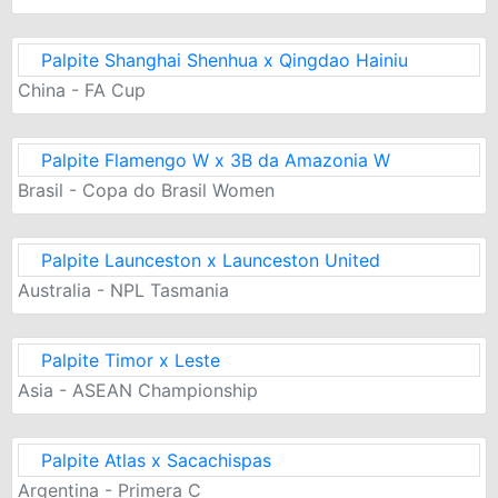
Palpite Shanghai Shenhua x Qingdao Hainiu
China - FA Cup
Palpite Flamengo W x 3B da Amazonia W
Brasil - Copa do Brasil Women
Palpite Launceston x Launceston United
Australia - NPL Tasmania
Palpite Timor x Leste
Asia - ASEAN Championship
Palpite Atlas x Sacachispas
Argentina - Primera C