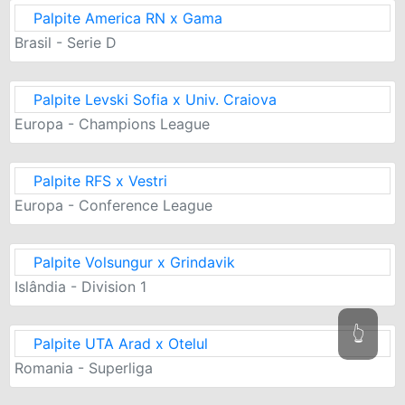
Palpite America RN x Gama
Brasil - Serie D
Palpite Levski Sofia x Univ. Craiova
Europa - Champions League
Palpite RFS x Vestri
Europa - Conference League
Palpite Volsungur x Grindavik
Islândia - Division 1
👆
Palpite UTA Arad x Otelul
Romania - Superliga