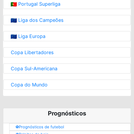
Portugal Superliga
Liga dos Campeões
Liga Europa
Copa Libertadores
Copa Sul-Americana
Copa do Mundo
Prognósticos
⚽️Prognósticos de futebol