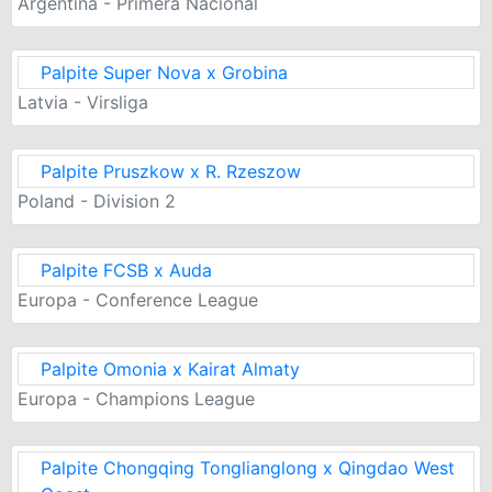
Argentina - Primera Nacional
Palpite Super Nova x Grobina
Latvia - Virsliga
Palpite Pruszkow x R. Rzeszow
Poland - Division 2
Palpite FCSB x Auda
Europa - Conference League
Palpite Omonia x Kairat Almaty
Europa - Champions League
Palpite Chongqing Tonglianglong x Qingdao West