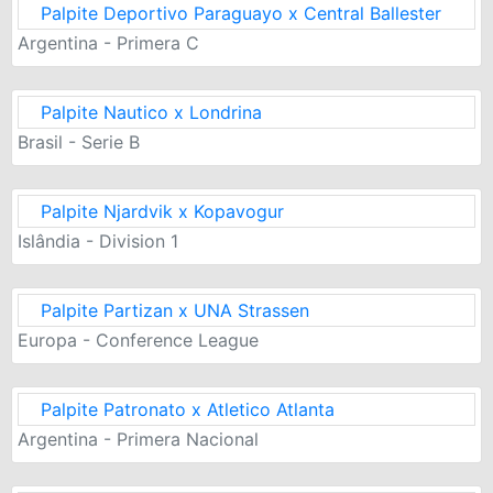
Palpite Deportivo Paraguayo x Central Ballester
Argentina - Primera C
Palpite Nautico x Londrina
Brasil - Serie B
Palpite Njardvik x Kopavogur
Islândia - Division 1
Palpite Partizan x UNA Strassen
Europa - Conference League
Palpite Patronato x Atletico Atlanta
Argentina - Primera Nacional