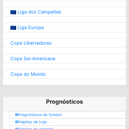
Liga dos Campeões
Liga Europa
Copa Libertadores
Copa Sul-Americana
Copa do Mundo
Prognósticos
⚽️Prognósticos de futebol
⚽️Palpites de hoje