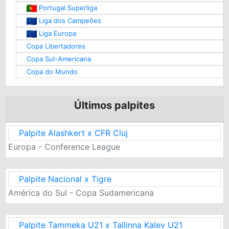
Portugal Superliga
Liga dos Campeões
Liga Europa
Copa Libertadores
Copa Sul-Americana
Copa do Mundo
Últimos palpites
Palpite Alashkert x CFR Cluj
Europa - Conference League
Palpite Nacional x Tigre
América do Sul - Copa Sudamericana
Palpite Tammeka U21 x Tallinna Kalev U21