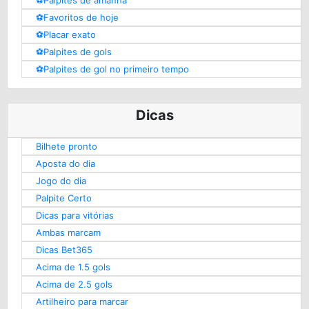
⚽️Palpites de amanhã
⚽️Favoritos de hoje
⚽️Placar exato
⚽️Palpites de gols
⚽️Palpites de gol no primeiro tempo
Dicas
Bilhete pronto
Aposta do dia
Jogo do dia
Palpite Certo
Dicas para vitórias
Ambas marcam
Dicas Bet365
Acima de 1.5 gols
Acima de 2.5 gols
Artilheiro para marcar