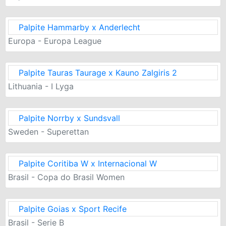
Palpite Hammarby x Anderlecht
Europa - Europa League
Palpite Tauras Taurage x Kauno Zalgiris 2
Lithuania - I Lyga
Palpite Norrby x Sundsvall
Sweden - Superettan
Palpite Coritiba W x Internacional W
Brasil - Copa do Brasil Women
Palpite Goias x Sport Recife
Brasil - Serie B