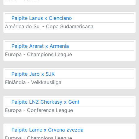
Palpite Lanus x Cienciano
América do Sul - Copa Sudamericana
Palpite Ararat x Armenia
Europa - Champions League
Palpite Jaro x SJK
Finlândia - Veikkausliiga
Palpite LNZ Cherkasy x Gent
Europa - Conference League
Palpite Larne x Crvena zvezda
Europa - Champions League