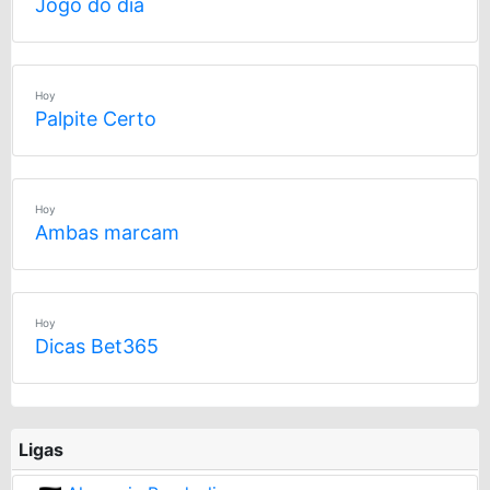
Jogo do dia
Hoy
Palpite Certo
Hoy
Ambas marcam
Hoy
Dicas Bet365
Ligas