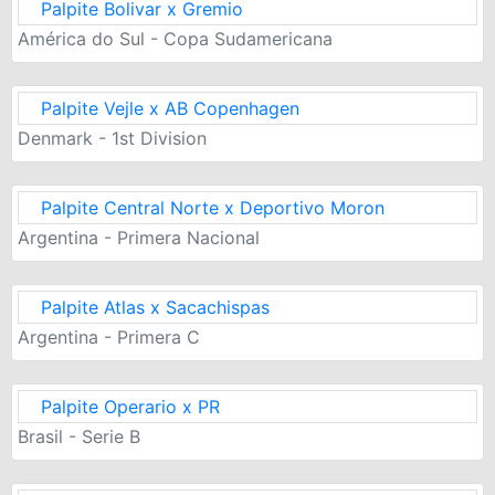
Palpite Bolivar x Gremio
América do Sul - Copa Sudamericana
Palpite Vejle x AB Copenhagen
Denmark - 1st Division
Palpite Central Norte x Deportivo Moron
Argentina - Primera Nacional
Palpite Atlas x Sacachispas
Argentina - Primera C
Palpite Operario x PR
Brasil - Serie B