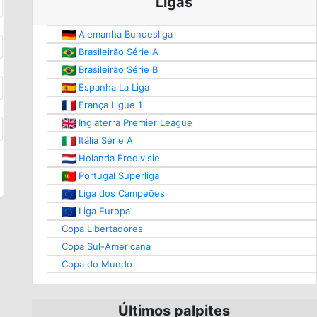
Ligas
Alemanha Bundesliga
Brasileirão Série A
Brasileirão Série B
Espanha La Liga
França Ligue 1
Inglaterra Premier League
Itália Série A
Holanda Eredivisie
Portugal Superliga
Liga dos Campeões
Liga Europa
Copa Libertadores
Copa Sul-Americana
Copa do Mundo
Últimos palpites