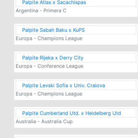
Palpite Atlas x Sacachispas
Argentina - Primera C
Palpite Sabah Baku x KuPS
Europa - Champions League
Palpite Rijeka x Derry City
Europa - Conference League
Palpite Levski Sofia x Univ. Craiova
Europa - Champions League
Palpite Cumberland Utd. x Heidelberg Utd
Australia - Australia Cup