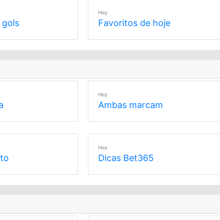
Hoy
 gols
Favoritos de hoje
Hoy
a
Ambas marcam
Hoy
rto
Dicas Bet365