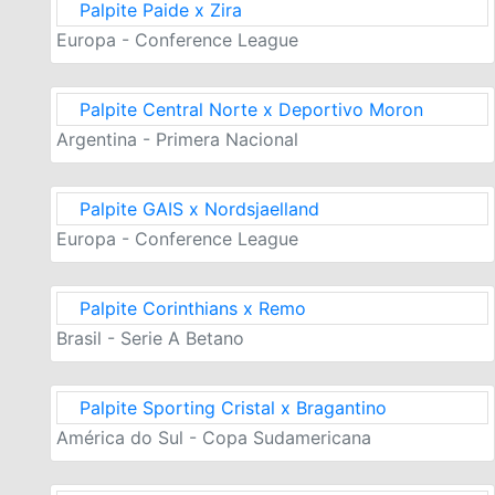
Palpite Paide x Zira
Europa - Conference League
Palpite Central Norte x Deportivo Moron
Argentina - Primera Nacional
Palpite GAIS x Nordsjaelland
Europa - Conference League
Palpite Corinthians x Remo
Brasil - Serie A Betano
Palpite Sporting Cristal x Bragantino
América do Sul - Copa Sudamericana