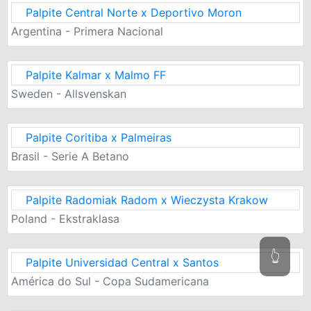
Palpite Central Norte x Deportivo Moron
Argentina - Primera Nacional
Palpite Kalmar x Malmo FF
Sweden - Allsvenskan
Palpite Coritiba x Palmeiras
Brasil - Serie A Betano
Palpite Radomiak Radom x Wieczysta Krakow
Poland - Ekstraklasa
👆
Palpite Universidad Central x Santos
América do Sul - Copa Sudamericana