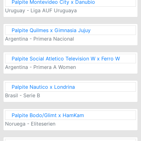
Palpite Montevideo City x Danubio
Uruguay - Liga AUF Uruguaya
Palpite Quilmes x Gimnasia Jujuy
Argentina - Primera Nacional
Palpite Social Atletico Television W x Ferro W
Argentina - Primera A Women
Palpite Nautico x Londrina
Brasil - Serie B
Palpite Bodo/Glimt x HamKam
Noruega - Eliteserien