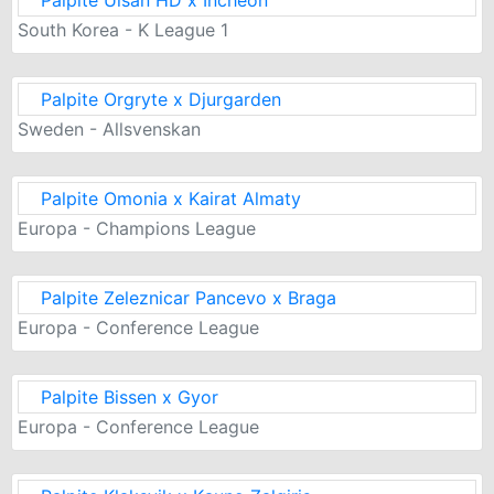
Palpite Ulsan HD x Incheon
South Korea - K League 1
Palpite Orgryte x Djurgarden
Sweden - Allsvenskan
Palpite Omonia x Kairat Almaty
Europa - Champions League
Palpite Zeleznicar Pancevo x Braga
Europa - Conference League
Palpite Bissen x Gyor
Europa - Conference League