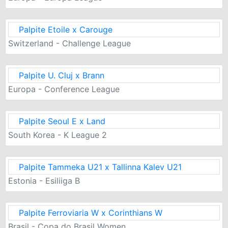
Palpite Etoile x Carouge
Switzerland - Challenge League
Palpite U. Cluj x Brann
Europa - Conference League
Palpite Seoul E x Land
South Korea - K League 2
Palpite Tammeka U21 x Tallinna Kalev U21
Estonia - Esiliiga B
Palpite Ferroviaria W x Corinthians W
Brasil - Copa do Brasil Women