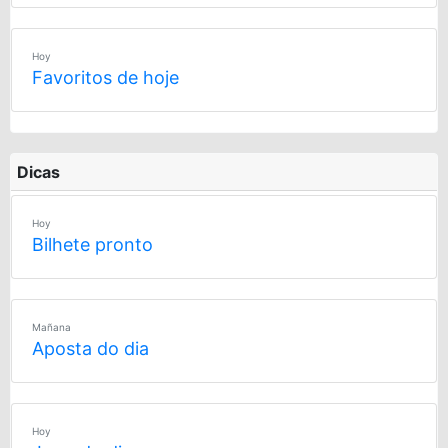
Hoy
Favoritos de hoje
Dicas
Hoy
Bilhete pronto
Mañana
Aposta do dia
Hoy