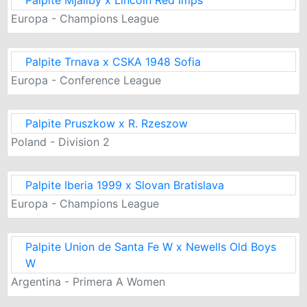
Palpite Mjallby x Lincoln Red Imps
Europa - Champions League
Palpite Trnava x CSKA 1948 Sofia
Europa - Conference League
Palpite Pruszkow x R. Rzeszow
Poland - Division 2
Palpite Iberia 1999 x Slovan Bratislava
Europa - Champions League
Palpite Union de Santa Fe W x Newells Old Boys
W
Argentina - Primera A Women