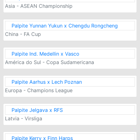
Asia - ASEAN Championship
Palpite Yunnan Yukun x Chengdu Rongcheng
China - FA Cup
Palpite Ind. Medellin x Vasco
América do Sul - Copa Sudamericana
Palpite Aarhus x Lech Poznan
Europa - Champions League
Palpite Jelgava x RFS
Latvia - Virsliga
Palpite Kerry x Finn Harps