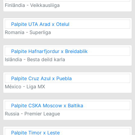
Finlândia - Veikkausliiga
Palpite UTA Arad x Otelul
Romania - Superliga
Palpite Hafnarfjordur x Breidablik
Islândia - Besta deild karla
Palpite Cruz Azul x Puebla
México - Liga MX
Palpite CSKA Moscow x Baltika
Russia - Premier League
Palpite Timor x Leste