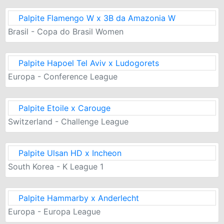
Palpite Flamengo W x 3B da Amazonia W
Brasil - Copa do Brasil Women
Palpite Hapoel Tel Aviv x Ludogorets
Europa - Conference League
Palpite Etoile x Carouge
Switzerland - Challenge League
Palpite Ulsan HD x Incheon
South Korea - K League 1
Palpite Hammarby x Anderlecht
Europa - Europa League