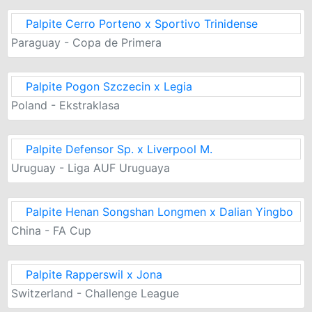
Palpite Cerro Porteno x Sportivo Trinidense
Paraguay - Copa de Primera
Palpite Pogon Szczecin x Legia
Poland - Ekstraklasa
Palpite Defensor Sp. x Liverpool M.
Uruguay - Liga AUF Uruguaya
Palpite Henan Songshan Longmen x Dalian Yingbo
China - FA Cup
Palpite Rapperswil x Jona
Switzerland - Challenge League