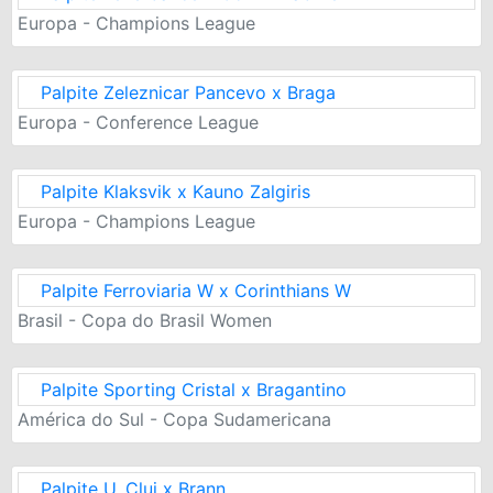
Europa - Champions League
Palpite Zeleznicar Pancevo x Braga
Europa - Conference League
Palpite Klaksvik x Kauno Zalgiris
Europa - Champions League
Palpite Ferroviaria W x Corinthians W
Brasil - Copa do Brasil Women
Palpite Sporting Cristal x Bragantino
América do Sul - Copa Sudamericana
Palpite U. Cluj x Brann