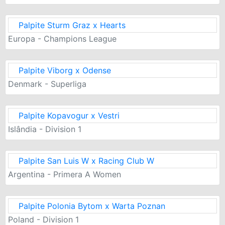
Palpite Sturm Graz x Hearts
Europa - Champions League
Palpite Viborg x Odense
Denmark - Superliga
Palpite Kopavogur x Vestri
Islândia - Division 1
Palpite San Luis W x Racing Club W
Argentina - Primera A Women
Palpite Polonia Bytom x Warta Poznan
Poland - Division 1