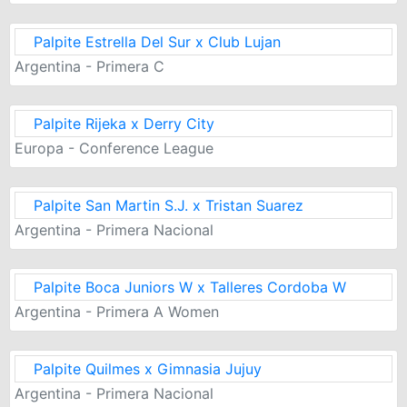
Palpite Estrella Del Sur x Club Lujan
Argentina - Primera C
Palpite Rijeka x Derry City
Europa - Conference League
Palpite San Martin S.J. x Tristan Suarez
Argentina - Primera Nacional
Palpite Boca Juniors W x Talleres Cordoba W
Argentina - Primera A Women
Palpite Quilmes x Gimnasia Jujuy
Argentina - Primera Nacional