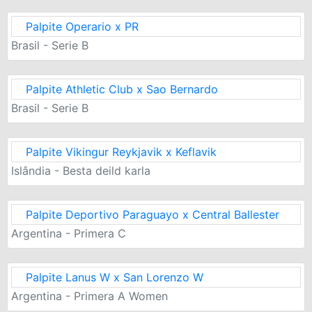
Palpite Operario x PR
Brasil - Serie B
Palpite Athletic Club x Sao Bernardo
Brasil - Serie B
Palpite Vikingur Reykjavik x Keflavik
Islândia - Besta deild karla
Palpite Deportivo Paraguayo x Central Ballester
Argentina - Primera C
Palpite Lanus W x San Lorenzo W
Argentina - Primera A Women