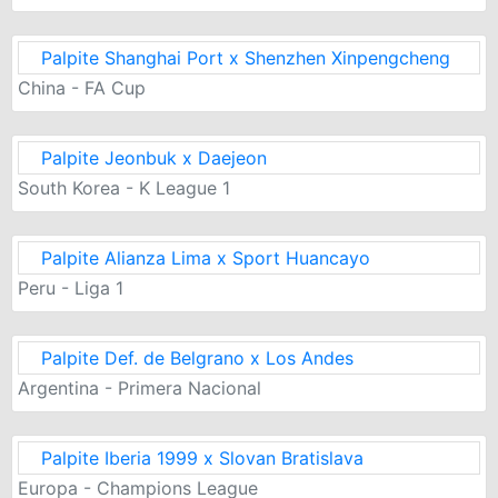
Palpite Shanghai Port x Shenzhen Xinpengcheng
China - FA Cup
Palpite Jeonbuk x Daejeon
South Korea - K League 1
Palpite Alianza Lima x Sport Huancayo
Peru - Liga 1
Palpite Def. de Belgrano x Los Andes
Argentina - Primera Nacional
Palpite Iberia 1999 x Slovan Bratislava
Europa - Champions League