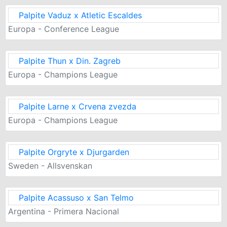
Palpite Vaduz x Atletic Escaldes
Europa - Conference League
Palpite Thun x Din. Zagreb
Europa - Champions League
Palpite Larne x Crvena zvezda
Europa - Champions League
Palpite Orgryte x Djurgarden
Sweden - Allsvenskan
Palpite Acassuso x San Telmo
Argentina - Primera Nacional