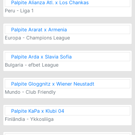
Palpite Alianza Atl. x Los Chankas
Peru - Liga 1
Palpite Ararat x Armenia
Europa - Champions League
Palpite Arda x Slavia Sofia
Bulgaria - efbet League
Palpite Gloggnitz x Wiener Neustadt
Mundo - Club Friendly
Palpite KaPa x Klubi 04
Finlândia - Ykkosliiga