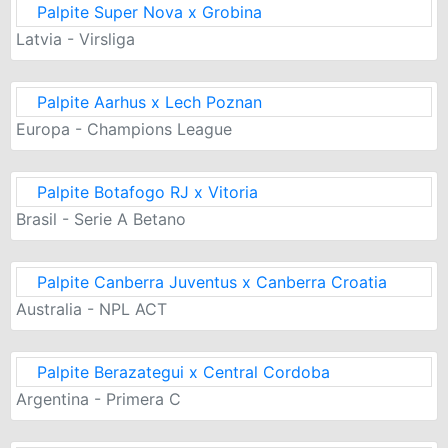
Palpite Super Nova x Grobina
Latvia - Virsliga
Palpite Aarhus x Lech Poznan
Europa - Champions League
Palpite Botafogo RJ x Vitoria
Brasil - Serie A Betano
Palpite Canberra Juventus x Canberra Croatia
Australia - NPL ACT
Palpite Berazategui x Central Cordoba
Argentina - Primera C