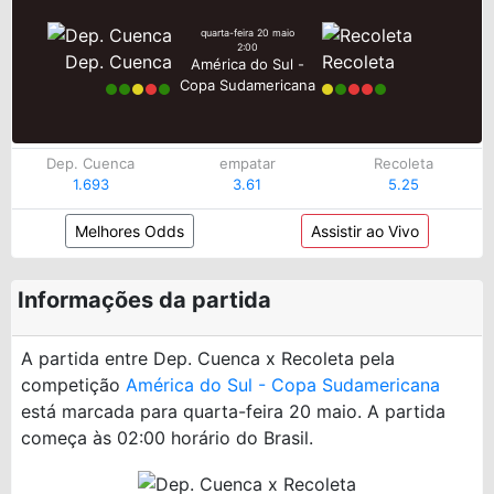
quarta-feira 20 maio
2:00
Dep. Cuenca
Recoleta
América do Sul -
Copa Sudamericana
Dep. Cuenca
empatar
Recoleta
1.693
3.61
5.25
Melhores Odds
Assistir ao Vivo
Informações da partida
A partida entre Dep. Cuenca x Recoleta pela
competição
América do Sul - Copa Sudamericana
está marcada para quarta-feira 20 maio. A partida
começa às 02:00 horário do Brasil.