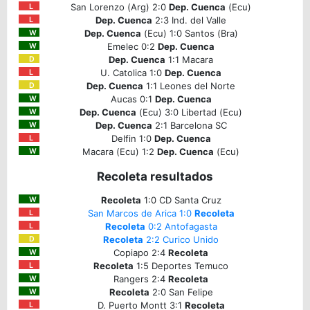
San Lorenzo (Arg) 2:0
Dep. Cuenca
(Ecu)
L
Dep. Cuenca
2:3 Ind. del Valle
L
Dep. Cuenca
(Ecu) 1:0 Santos (Bra)
W
Emelec 0:2
Dep. Cuenca
W
Dep. Cuenca
1:1 Macara
D
U. Catolica 1:0
Dep. Cuenca
L
Dep. Cuenca
1:1 Leones del Norte
D
Aucas 0:1
Dep. Cuenca
W
Dep. Cuenca
(Ecu) 3:0 Libertad (Ecu)
W
Dep. Cuenca
2:1 Barcelona SC
W
Delfin 1:0
Dep. Cuenca
L
Macara (Ecu) 1:2
Dep. Cuenca
(Ecu)
W
Recoleta resultados
Recoleta
1:0 CD Santa Cruz
W
San Marcos de Arica 1:0
Recoleta
L
Recoleta
0:2 Antofagasta
L
Recoleta
2:2 Curico Unido
D
Copiapo 2:4
Recoleta
W
Recoleta
1:5 Deportes Temuco
L
Rangers 2:4
Recoleta
W
Recoleta
2:0 San Felipe
W
D. Puerto Montt 3:1
Recoleta
L