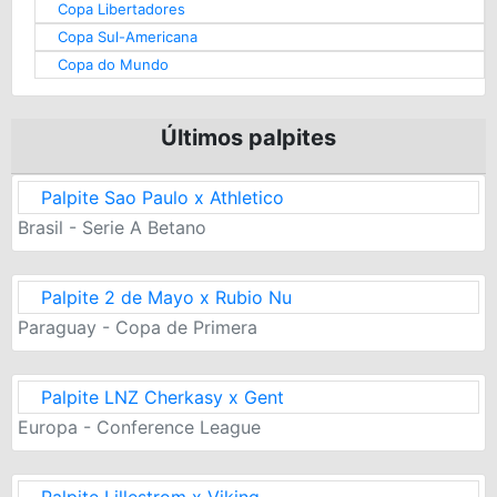
Copa Libertadores
Copa Sul-Americana
Copa do Mundo
Últimos palpites
Palpite Sao Paulo x Athletico
Brasil - Serie A Betano
Palpite 2 de Mayo x Rubio Nu
Paraguay - Copa de Primera
Palpite LNZ Cherkasy x Gent
Europa - Conference League
Palpite Lillestrom x Viking