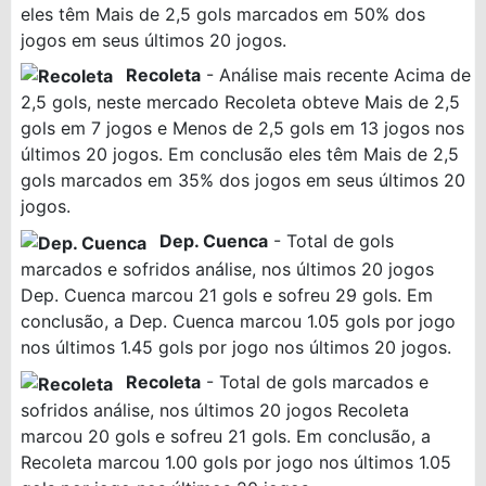
eles têm Mais de 2,5 gols marcados em 50% dos
jogos em seus últimos 20 jogos.
Recoleta
- Análise mais recente Acima de
2,5 gols, neste mercado Recoleta obteve Mais de 2,5
gols em 7 jogos e Menos de 2,5 gols em 13 jogos nos
últimos 20 jogos. Em conclusão eles têm Mais de 2,5
gols marcados em 35% dos jogos em seus últimos 20
jogos.
Dep. Cuenca
- Total de gols
marcados e sofridos análise, nos últimos 20 jogos
Dep. Cuenca marcou 21 gols e sofreu 29 gols. Em
conclusão, a Dep. Cuenca marcou 1.05 gols por jogo
nos últimos 1.45 gols por jogo nos últimos 20 jogos.
Recoleta
- Total de gols marcados e
sofridos análise, nos últimos 20 jogos Recoleta
marcou 20 gols e sofreu 21 gols. Em conclusão, a
Recoleta marcou 1.00 gols por jogo nos últimos 1.05