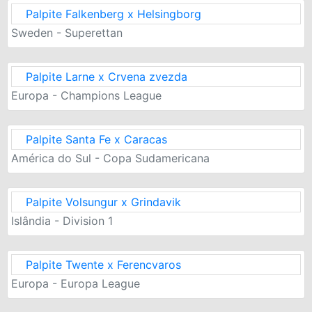
Palpite Falkenberg x Helsingborg
Sweden - Superettan
Palpite Larne x Crvena zvezda
Europa - Champions League
Palpite Santa Fe x Caracas
América do Sul - Copa Sudamericana
Palpite Volsungur x Grindavik
Islândia - Division 1
Palpite Twente x Ferencvaros
Europa - Europa League