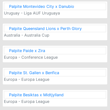
Palpite Montevideo City x Danubio
Uruguay - Liga AUF Uruguaya
Palpite Queensland Lions x Perth Glory
Australia - Australia Cup
Palpite Paide x Zira
Europa - Conference League
Palpite St. Gallen x Benfica
Europa - Europa League
Palpite Besiktas x Midtjylland
Europa - Europa League