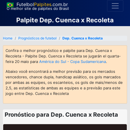
Futelbol
Palpites
.com.br
O melhor site de palpites do Brasil
Palpite Dep. Cuenca x Recoleta
Home
Prognósticos de futebol
Dep. Cuenca x Recoleta
Confira o melhor prognóstico e palpite para Dep. Cuenca x
Recoleta - Palpite Dep. Cuenca x Recoleta se jugarán el quarta-
feira 20 maio para
América do Sul - Copa Sudamericana
.
Abaixo você encontrará a melhor previsão para os mercados
vencedores, chance dupla, handicap asiático, os gols marcados
por ambas as equipes, os escanteios, os gols de mais/menos de
2,5, as estatísticas de ambas as equipes e a previsão para este
jogo entre Dep. Cuenca x Recoleta
Pronóstico para Dep. Cuenca x Recoleta