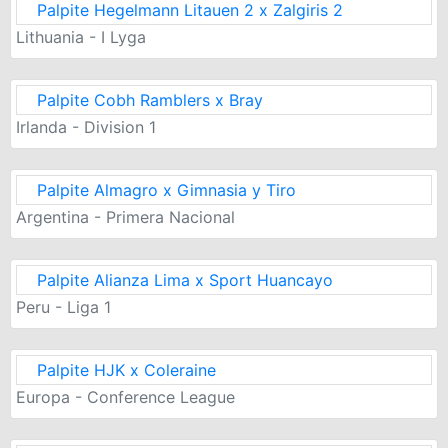
Palpite Hegelmann Litauen 2 x Zalgiris 2
Lithuania - I Lyga
Palpite Cobh Ramblers x Bray
Irlanda - Division 1
Palpite Almagro x Gimnasia y Tiro
Argentina - Primera Nacional
Palpite Alianza Lima x Sport Huancayo
Peru - Liga 1
Palpite HJK x Coleraine
Europa - Conference League