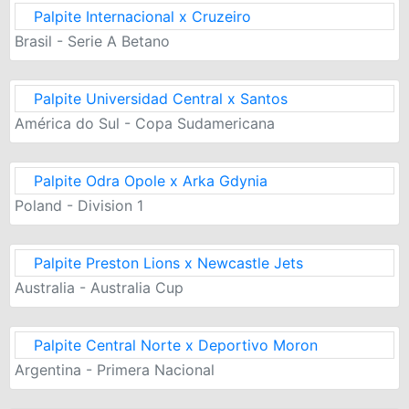
Palpite Internacional x Cruzeiro
Brasil - Serie A Betano
Palpite Universidad Central x Santos
América do Sul - Copa Sudamericana
Palpite Odra Opole x Arka Gdynia
Poland - Division 1
Palpite Preston Lions x Newcastle Jets
Australia - Australia Cup
Palpite Central Norte x Deportivo Moron
Argentina - Primera Nacional