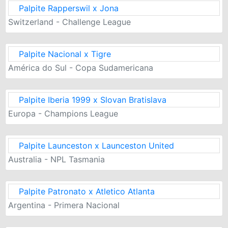
Palpite Rapperswil x Jona
Switzerland - Challenge League
Palpite Nacional x Tigre
América do Sul - Copa Sudamericana
Palpite Iberia 1999 x Slovan Bratislava
Europa - Champions League
Palpite Launceston x Launceston United
Australia - NPL Tasmania
Palpite Patronato x Atletico Atlanta
Argentina - Primera Nacional