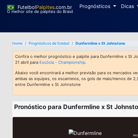
Prognósticos
Dicas
Futelbol
Palpites
.com.br
O melhor site de palpites do Brasil
Home
Prognósticos de futebol
Dunfermline x St Johnstone
Confira o melhor prognóstico e palpite para Dunfermline x St Jo
21 abril para
Escócia - Championship
.
Abaixo você encontrará a melhor previsão para os mercados ven
ambas as equipes, os escanteios, os gols de mais/menos de 2,5,
entre Dunfermline x St Johnstone
Pronóstico para Dunfermline x St Johnst
terç