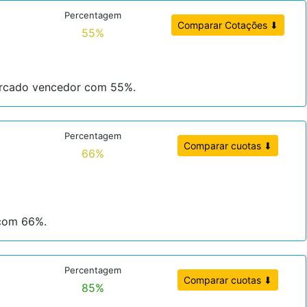
Percentagem
Comparar Cotações ⬇
55%
ercado vencedor com 55%.
Percentagem
Comparar cuotas ⬇
66%
com 66%.
Percentagem
Comparar cuotas ⬇
85%