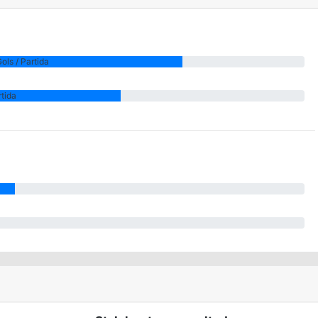
ols / Partida
rtida