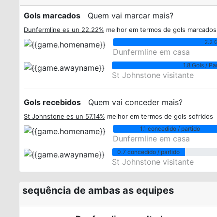
Gols marcados
Quem vai marcar mais?
Dunfermline es un 22.22%
melhor em termos de gols marcados
2.2 G
Dunfermline em casa
1.8 Gols / Pa
St Johnstone visitante
Gols recebidos
Quem vai conceder mais?
St Johnstone es un 57.14%
melhor em termos de gols sofridos
1.1 concedido / partido
Dunfermline em casa
0.7 concedido / partido
St Johnstone visitante
sequência de ambas as equipes