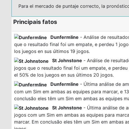
Para el mercado de puntaje correcto, la pronóstico 
Principais fatos
Dunfermline
- Análise de resultado
que o resultado final foi um empate, e perdeu 1 jog
los juegos en sus últimos 19 jogos.
St Johnstone
- Análise de resulta
jogos que o resultado final foi um empate, e perdeu
el 50% de los juegos en sus últimos 20 jogos.
Dunfermline
- Última análise de a
com um Sim em ambas as equipes para marcar, e 1
conclusão eles têm um Sim em ambas as equipes ma
St Johnstone
- Última análise de
jogos com um Sim em ambas as equipes para marca
marcar. Em conclusão eles têm um Sim em ambas a
jogos.