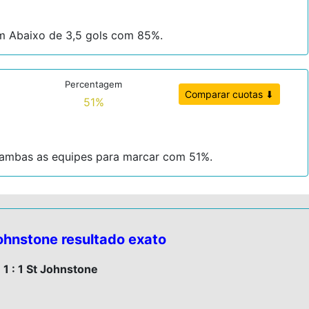
m Abaixo de 3,5 gols com 85%.
Percentagem
Comparar cuotas ⬇
51%
mbas as equipes para marcar com 51%.
ohnstone resultado exato
1 : 1 St Johnstone