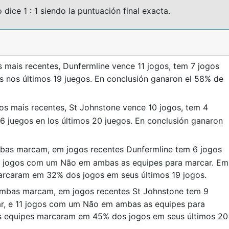
dice 1 : 1 siendo la puntuación final exacta.
s mais recentes, Dunfermline vence 11 jogos, tem 7 jogos
os nos últimos 19 juegos. En conclusión ganaron el 58% de
dos mais recentes, St Johnstone vence 10 jogos, tem 4
 6 juegos en los últimos 20 juegos. En conclusión ganaron
mbas marcam, em jogos recentes Dunfermline tem 6 jogos
3 jogos com um Não em ambas as equipes para marcar. Em
rcaram em 32% dos jogos em seus últimos 19 jogos.
 ambas marcam, em jogos recentes St Johnstone tem 9
r, e 11 jogos com um Não em ambas as equipes para
s equipes marcaram em 45% dos jogos em seus últimos 20