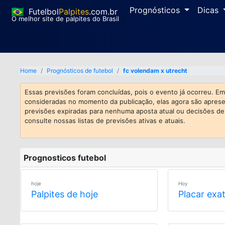
Prognósticos
Dicas
Futelbol
Palpites
.com.br
O melhor site de palpites do Brasil
Home
Prognósticos de futebol
fc volendam x utrecht
Essas previsões foram concluídas, pois o evento já ocorreu. 
consideradas no momento da publicação, elas agora são apresen
previsões expiradas para nenhuma aposta atual ou decisões de a
consulte nossas listas de previsões ativas e atuais.
Prognosticos futebol
hoje
Hoy
Palpites de hoje
Placar exa