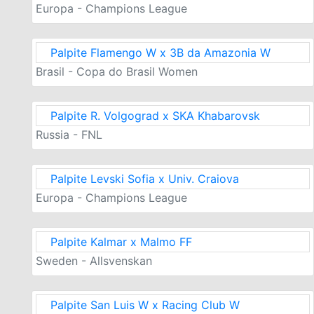
Europa - Champions League
Palpite Flamengo W x 3B da Amazonia W
Brasil - Copa do Brasil Women
Palpite R. Volgograd x SKA Khabarovsk
Russia - FNL
Palpite Levski Sofia x Univ. Craiova
Europa - Champions League
Palpite Kalmar x Malmo FF
Sweden - Allsvenskan
Palpite San Luis W x Racing Club W