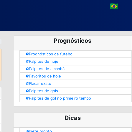
Prognósticos
⚽️Prognósticos de futebol
⚽️Palpites de hoje
⚽️Palpites de amanhã
⚽️Favoritos de hoje
⚽️Placar exato
⚽️Palpites de gols
⚽️Palpites de gol no primeiro tempo
Dicas
Bilhete pronto