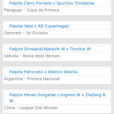
Palpite Cerro Porteno x Sportivo Trinidense
Paraguay - Copa de Primera
Palpite Vejle x AB Copenhagen
Denmark - 1st Division
Palpite Grindavik/Njardvik W x Throttur W
Islândia - Besta deild Women
Palpite Patronato x Atletico Atlanta
Argentina - Primera Nacional
Palpite Henan Songshan Longmen W x Zhejiang B
W
China - League One Women