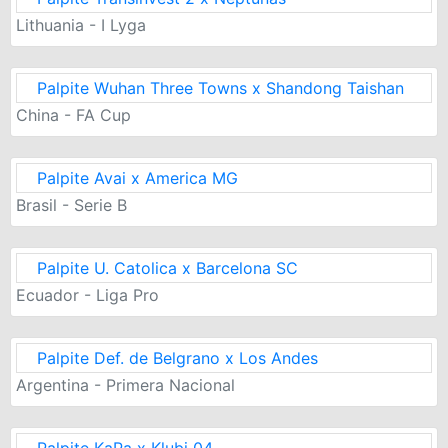
Lithuania - I Lyga
Palpite Wuhan Three Towns x Shandong Taishan
China - FA Cup
Palpite Avai x America MG
Brasil - Serie B
Palpite U. Catolica x Barcelona SC
Ecuador - Liga Pro
Palpite Def. de Belgrano x Los Andes
Argentina - Primera Nacional