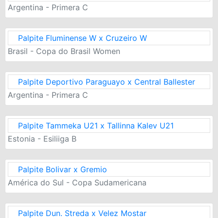
Argentina - Primera C
Palpite Fluminense W x Cruzeiro W
Brasil - Copa do Brasil Women
Palpite Deportivo Paraguayo x Central Ballester
Argentina - Primera C
Palpite Tammeka U21 x Tallinna Kalev U21
Estonia - Esiliiga B
Palpite Bolivar x Gremio
América do Sul - Copa Sudamericana
Palpite Dun. Streda x Velez Mostar