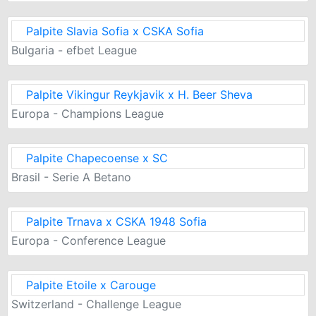
Palpite Slavia Sofia x CSKA Sofia
Bulgaria - efbet League
Palpite Vikingur Reykjavik x H. Beer Sheva
Europa - Champions League
Palpite Chapecoense x SC
Brasil - Serie A Betano
Palpite Trnava x CSKA 1948 Sofia
Europa - Conference League
Palpite Etoile x Carouge
Switzerland - Challenge League