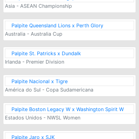
Asia - ASEAN Championship
Palpite Queensland Lions x Perth Glory
Australia - Australia Cup
Palpite St. Patricks x Dundalk
Irlanda - Premier Division
Palpite Nacional x Tigre
América do Sul - Copa Sudamericana
Palpite Boston Legacy W x Washington Spirit W
Estados Unidos - NWSL Women
Palpite Jaro x SJK