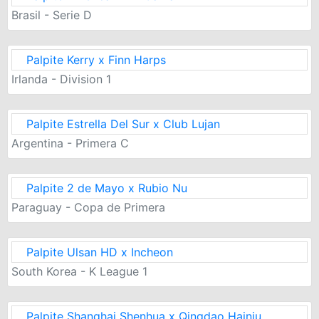
Brasil - Serie D
Palpite Kerry x Finn Harps
Irlanda - Division 1
Palpite Estrella Del Sur x Club Lujan
Argentina - Primera C
Palpite 2 de Mayo x Rubio Nu
Paraguay - Copa de Primera
Palpite Ulsan HD x Incheon
South Korea - K League 1
Palpite Shanghai Shenhua x Qingdao Hainiu