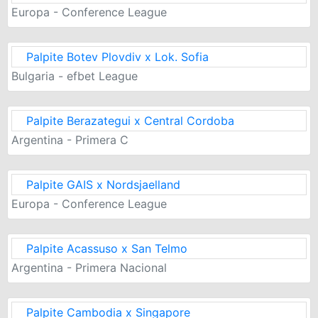
Europa - Conference League
Palpite Botev Plovdiv x Lok. Sofia
Bulgaria - efbet League
Palpite Berazategui x Central Cordoba
Argentina - Primera C
Palpite GAIS x Nordsjaelland
Europa - Conference League
Palpite Acassuso x San Telmo
Argentina - Primera Nacional
Palpite Cambodia x Singapore