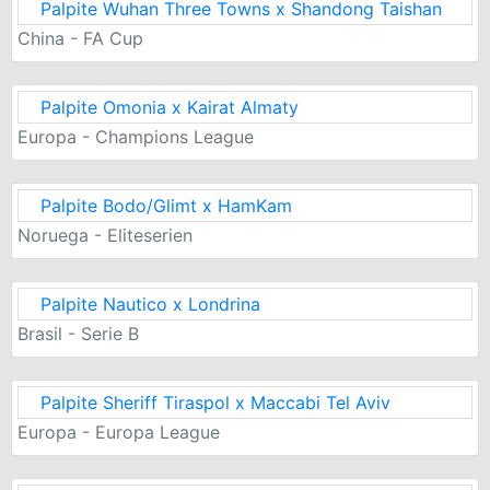
Palpite Wuhan Three Towns x Shandong Taishan
China - FA Cup
Palpite Omonia x Kairat Almaty
Europa - Champions League
Palpite Bodo/Glimt x HamKam
Noruega - Eliteserien
Palpite Nautico x Londrina
Brasil - Serie B
Palpite Sheriff Tiraspol x Maccabi Tel Aviv
Europa - Europa League