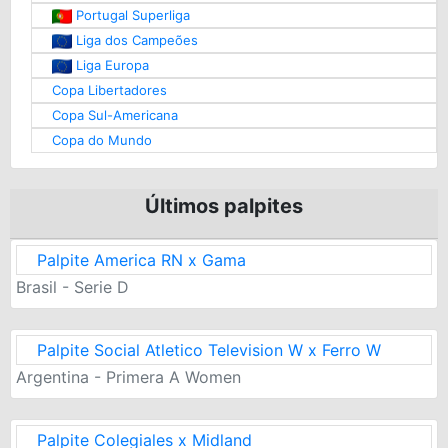
Portugal Superliga
Liga dos Campeões
Liga Europa
Copa Libertadores
Copa Sul-Americana
Copa do Mundo
Últimos palpites
Palpite America RN x Gama
Brasil - Serie D
Palpite Social Atletico Television W x Ferro W
Argentina - Primera A Women
Palpite Colegiales x Midland