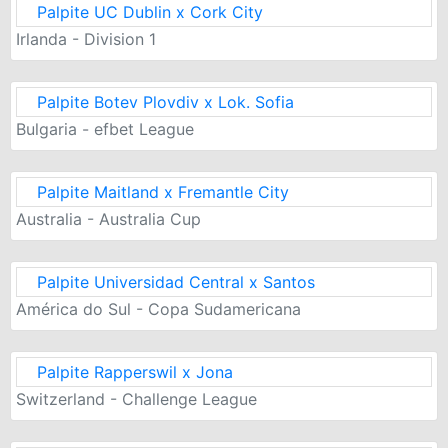
Palpite UC Dublin x Cork City
Irlanda - Division 1
Palpite Botev Plovdiv x Lok. Sofia
Bulgaria - efbet League
Palpite Maitland x Fremantle City
Australia - Australia Cup
Palpite Universidad Central x Santos
América do Sul - Copa Sudamericana
Palpite Rapperswil x Jona
Switzerland - Challenge League