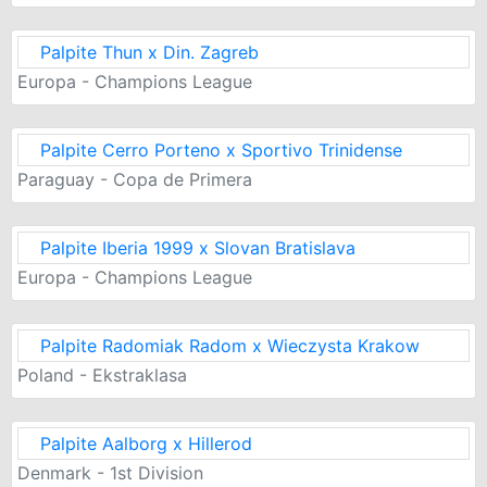
Palpite Thun x Din. Zagreb
Europa - Champions League
Palpite Cerro Porteno x Sportivo Trinidense
Paraguay - Copa de Primera
Palpite Iberia 1999 x Slovan Bratislava
Europa - Champions League
Palpite Radomiak Radom x Wieczysta Krakow
Poland - Ekstraklasa
Palpite Aalborg x Hillerod
Denmark - 1st Division