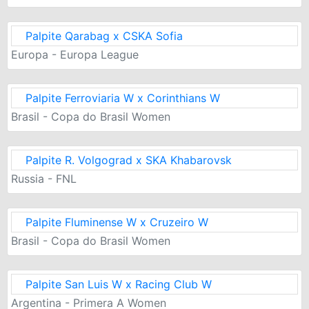
Palpite Qarabag x CSKA Sofia
Europa - Europa League
Palpite Ferroviaria W x Corinthians W
Brasil - Copa do Brasil Women
Palpite R. Volgograd x SKA Khabarovsk
Russia - FNL
Palpite Fluminense W x Cruzeiro W
Brasil - Copa do Brasil Women
Palpite San Luis W x Racing Club W
Argentina - Primera A Women