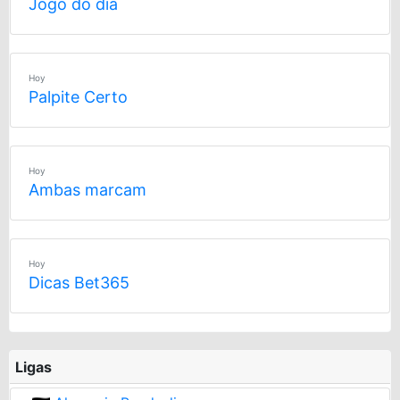
Jogo do dia
Hoy
Palpite Certo
Hoy
Ambas marcam
Hoy
Dicas Bet365
Ligas