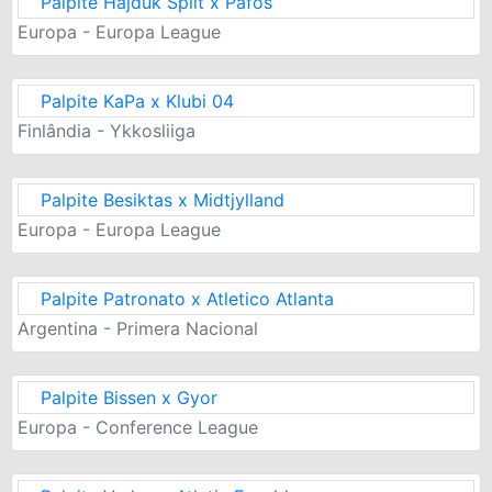
Palpite Hajduk Split x Pafos
Europa - Europa League
Palpite KaPa x Klubi 04
Finlândia - Ykkosliiga
Palpite Besiktas x Midtjylland
Europa - Europa League
Palpite Patronato x Atletico Atlanta
Argentina - Primera Nacional
Palpite Bissen x Gyor
Europa - Conference League