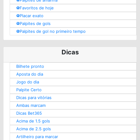
⚽️Palpites de amanhã
⚽️Favoritos de hoje
⚽️Placar exato
⚽️Palpites de gols
⚽️Palpites de gol no primeiro tempo
Dicas
Bilhete pronto
Aposta do dia
Jogo do dia
Palpite Certo
Dicas para vitórias
Ambas marcam
Dicas Bet365
Acima de 1.5 gols
Acima de 2.5 gols
Artilheiro para marcar