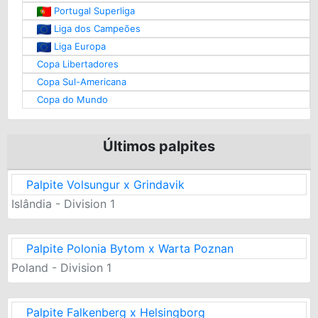
Portugal Superliga
Liga dos Campeões
Liga Europa
Copa Libertadores
Copa Sul-Americana
Copa do Mundo
Últimos palpites
Palpite Volsungur x Grindavik
Islândia - Division 1
Palpite Polonia Bytom x Warta Poznan
Poland - Division 1
Palpite Falkenberg x Helsingborg