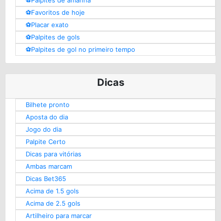
⚽️Palpites de amanhã
⚽️Favoritos de hoje
⚽️Placar exato
⚽️Palpites de gols
⚽️Palpites de gol no primeiro tempo
Dicas
Bilhete pronto
Aposta do dia
Jogo do dia
Palpite Certo
Dicas para vitórias
Ambas marcam
Dicas Bet365
Acima de 1.5 gols
Acima de 2.5 gols
Artilheiro para marcar