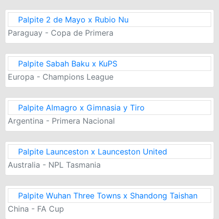
Palpite 2 de Mayo x Rubio Nu
Paraguay - Copa de Primera
Palpite Sabah Baku x KuPS
Europa - Champions League
Palpite Almagro x Gimnasia y Tiro
Argentina - Primera Nacional
Palpite Launceston x Launceston United
Australia - NPL Tasmania
Palpite Wuhan Three Towns x Shandong Taishan
China - FA Cup