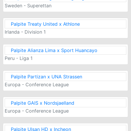
Sweden - Superettan
Palpite Treaty United x Athlone
Irlanda - Division 1
Palpite Alianza Lima x Sport Huancayo
Peru - Liga 1
Palpite Partizan x UNA Strassen
Europa - Conference League
Palpite GAIS x Nordsjaelland
Europa - Conference League
Palpite Ulsan HD x Incheon