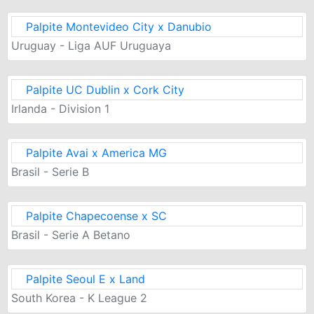
Palpite Montevideo City x Danubio
Uruguay - Liga AUF Uruguaya
Palpite UC Dublin x Cork City
Irlanda - Division 1
Palpite Avai x America MG
Brasil - Serie B
Palpite Chapecoense x SC
Brasil - Serie A Betano
Palpite Seoul E x Land
South Korea - K League 2