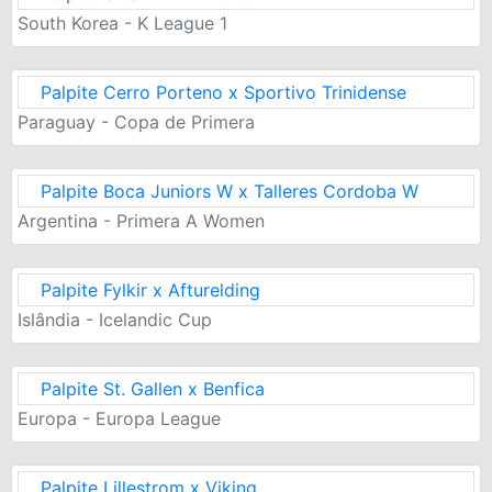
South Korea - K League 1
Palpite Cerro Porteno x Sportivo Trinidense
Paraguay - Copa de Primera
Palpite Boca Juniors W x Talleres Cordoba W
Argentina - Primera A Women
Palpite Fylkir x Afturelding
Islândia - Icelandic Cup
Palpite St. Gallen x Benfica
Europa - Europa League
Palpite Lillestrom x Viking