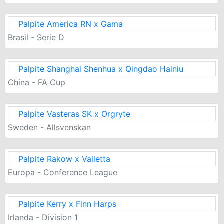
Palpite America RN x Gama
Brasil - Serie D
Palpite Shanghai Shenhua x Qingdao Hainiu
China - FA Cup
Palpite Vasteras SK x Orgryte
Sweden - Allsvenskan
Palpite Rakow x Valletta
Europa - Conference League
Palpite Kerry x Finn Harps
Irlanda - Division 1