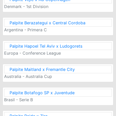
Denmark - 1st Division
Palpite Berazategui x Central Cordoba
Argentina - Primera C
Palpite Hapoel Tel Aviv x Ludogorets
Europa - Conference League
Palpite Maitland x Fremantle City
Australia - Australia Cup
Palpite Botafogo SP x Juventude
Brasil - Serie B