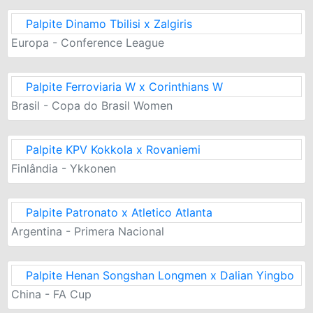
Palpite Dinamo Tbilisi x Zalgiris
Europa - Conference League
Palpite Ferroviaria W x Corinthians W
Brasil - Copa do Brasil Women
Palpite KPV Kokkola x Rovaniemi
Finlândia - Ykkonen
Palpite Patronato x Atletico Atlanta
Argentina - Primera Nacional
Palpite Henan Songshan Longmen x Dalian Yingbo
China - FA Cup