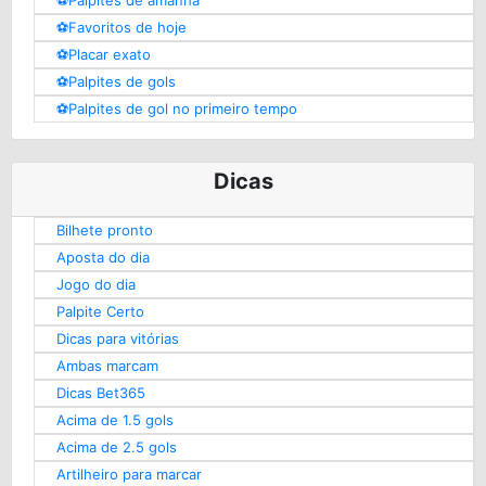
⚽️Palpites de amanhã
⚽️Favoritos de hoje
⚽️Placar exato
⚽️Palpites de gols
⚽️Palpites de gol no primeiro tempo
Dicas
Bilhete pronto
Aposta do dia
Jogo do dia
Palpite Certo
Dicas para vitórias
Ambas marcam
Dicas Bet365
Acima de 1.5 gols
Acima de 2.5 gols
Artilheiro para marcar