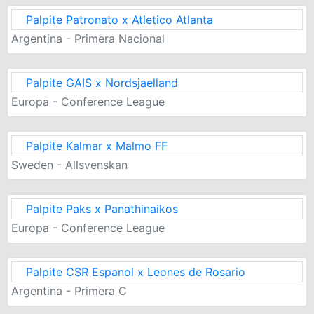
Palpite Patronato x Atletico Atlanta
Argentina - Primera Nacional
Palpite GAIS x Nordsjaelland
Europa - Conference League
Palpite Kalmar x Malmo FF
Sweden - Allsvenskan
Palpite Paks x Panathinaikos
Europa - Conference League
Palpite CSR Espanol x Leones de Rosario
Argentina - Primera C