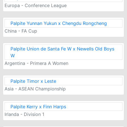
Europa - Conference League
Palpite Yunnan Yukun x Chengdu Rongcheng
China - FA Cup
Palpite Union de Santa Fe W x Newells Old Boys
W
Argentina - Primera A Women
Palpite Timor x Leste
Asia - ASEAN Championship
Palpite Kerry x Finn Harps
Irlanda - Division 1