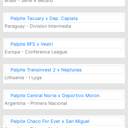
Brasil - Serie A Betano
Palpite Tacuary x Dep. Capiata
Paraguay - Division Intermedia
Palpite RFS x Vestri
Europa - Conference League
Palpite Transinvest 2 x Neptunas
Lithuania - I Lyga
Palpite Central Norte x Deportivo Moron
Argentina - Primera Nacional
Palpite Chaco For Ever x San Miguel