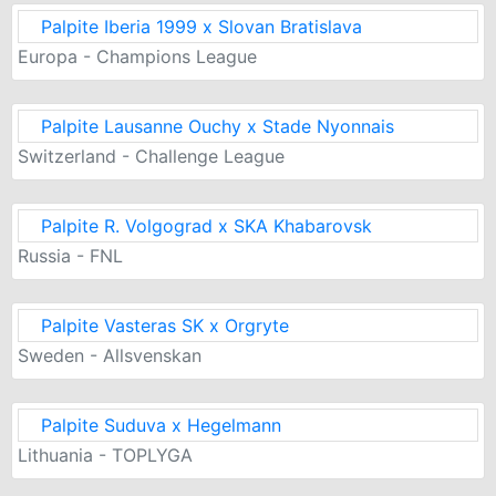
Palpite Iberia 1999 x Slovan Bratislava
Europa - Champions League
Palpite Lausanne Ouchy x Stade Nyonnais
Switzerland - Challenge League
Palpite R. Volgograd x SKA Khabarovsk
Russia - FNL
Palpite Vasteras SK x Orgryte
Sweden - Allsvenskan
Palpite Suduva x Hegelmann
Lithuania - TOPLYGA