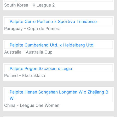
South Korea - K League 2
Palpite Cerro Porteno x Sportivo Trinidense
Paraguay - Copa de Primera
Palpite Cumberland Utd. x Heidelberg Utd
Australia - Australia Cup
Palpite Pogon Szczecin x Legia
Poland - Ekstraklasa
Palpite Henan Songshan Longmen W x Zhejiang B
W
China - League One Women