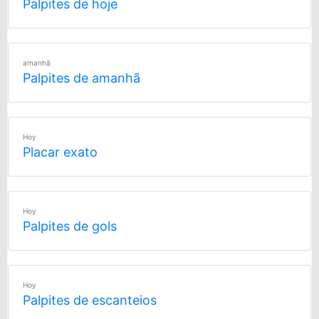
Palpites de hoje
amanhã
Palpites de amanhã
Hoy
Placar exato
Hoy
Palpites de gols
Hoy
Palpites de escanteios