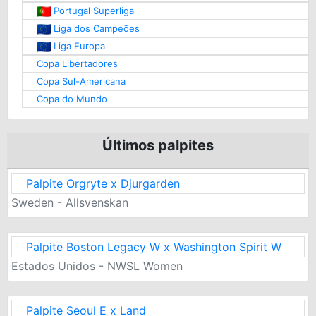
Portugal Superliga
Liga dos Campeões
Liga Europa
Copa Libertadores
Copa Sul-Americana
Copa do Mundo
Últimos palpites
Palpite Orgryte x Djurgarden
Sweden - Allsvenskan
Palpite Boston Legacy W x Washington Spirit W
Estados Unidos - NWSL Women
Palpite Seoul E x Land