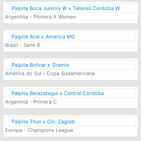
Palpite Boca Juniors W x Talleres Cordoba W
Argentina - Primera A Women
Palpite Avai x America MG
Brasil - Serie B
Palpite Bolivar x Gremio
América do Sul - Copa Sudamericana
Palpite Berazategui x Central Cordoba
Argentina - Primera C
Palpite Thun x Din. Zagreb
Europa - Champions League