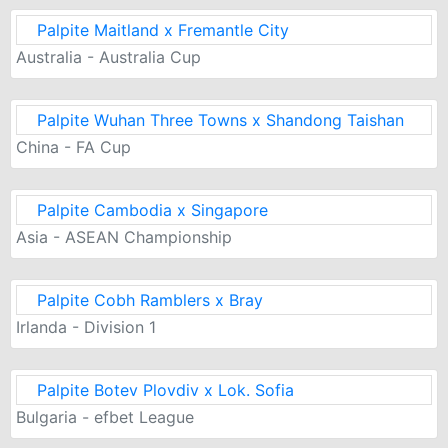
Palpite Maitland x Fremantle City
Australia - Australia Cup
Palpite Wuhan Three Towns x Shandong Taishan
China - FA Cup
Palpite Cambodia x Singapore
Asia - ASEAN Championship
Palpite Cobh Ramblers x Bray
Irlanda - Division 1
Palpite Botev Plovdiv x Lok. Sofia
Bulgaria - efbet League