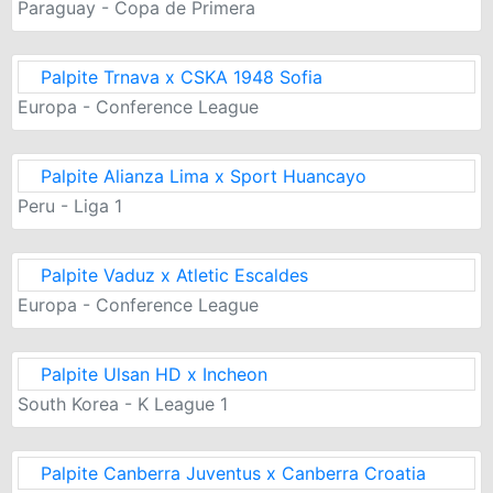
Paraguay - Copa de Primera
Palpite Trnava x CSKA 1948 Sofia
Europa - Conference League
Palpite Alianza Lima x Sport Huancayo
Peru - Liga 1
Palpite Vaduz x Atletic Escaldes
Europa - Conference League
Palpite Ulsan HD x Incheon
South Korea - K League 1
Palpite Canberra Juventus x Canberra Croatia