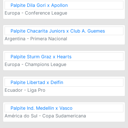
Palpite Dila Gori x Apollon
Europa - Conference League
Palpite Chacarita Juniors x Club A. Guemes
Argentina - Primera Nacional
Palpite Sturm Graz x Hearts
Europa - Champions League
Palpite Libertad x Delfin
Ecuador - Liga Pro
Palpite Ind. Medellin x Vasco
América do Sul - Copa Sudamericana