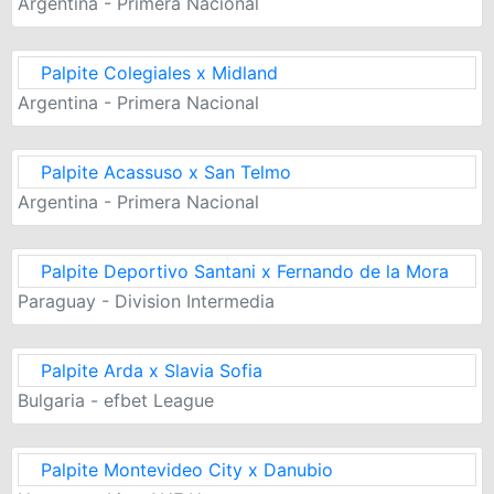
Argentina - Primera Nacional
Palpite Colegiales x Midland
Argentina - Primera Nacional
Palpite Acassuso x San Telmo
Argentina - Primera Nacional
Palpite Deportivo Santani x Fernando de la Mora
Paraguay - Division Intermedia
Palpite Arda x Slavia Sofia
Bulgaria - efbet League
Palpite Montevideo City x Danubio