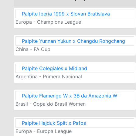
Palpite Iberia 1999 x Slovan Bratislava
Europa - Champions League
Palpite Yunnan Yukun x Chengdu Rongcheng
China - FA Cup
Palpite Colegiales x Midland
Argentina - Primera Nacional
Palpite Flamengo W x 3B da Amazonia W
Brasil - Copa do Brasil Women
Palpite Hajduk Split x Pafos
Europa - Europa League