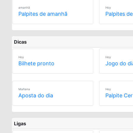
amanhã
Hoy
Palpites de amanhã
Palpites de
Dicas
Hoy
Hoy
Bilhete pronto
Jogo do di
Mañana
Hoy
Aposta do dia
Palpite Ce
Ligas