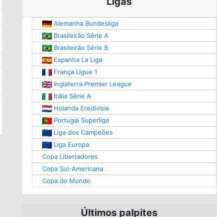
Ligas
Alemanha Bundesliga
Brasileirão Série A
Brasileirão Série B
Espanha La Liga
França Ligue 1
Inglaterra Premier League
Itália Série A
Holanda Eredivisie
Portugal Superliga
Liga dos Campeões
Liga Europa
Copa Libertadores
Copa Sul-Americana
Copa do Mundo
Últimos palpites