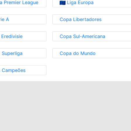
ra Premier League
Liga Europa
rie A
Copa Libertadores
Eredivisie
Copa Sul-Americana
 Superliga
Copa do Mundo
s Campeões