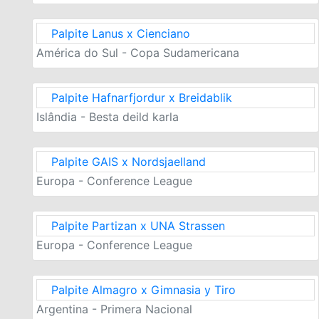
Palpite Lanus x Cienciano
América do Sul - Copa Sudamericana
Palpite Hafnarfjordur x Breidablik
Islândia - Besta deild karla
Palpite GAIS x Nordsjaelland
Europa - Conference League
Palpite Partizan x UNA Strassen
Europa - Conference League
Palpite Almagro x Gimnasia y Tiro
Argentina - Primera Nacional