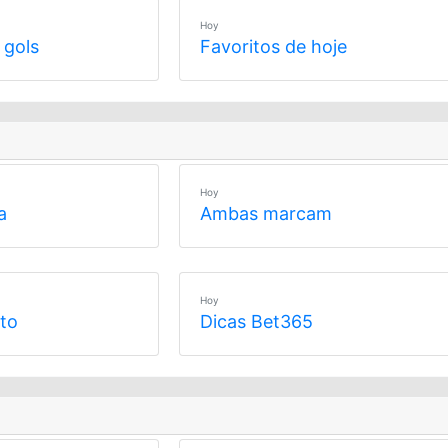
Hoy
 gols
Favoritos de hoje
Hoy
a
Ambas marcam
Hoy
rto
Dicas Bet365