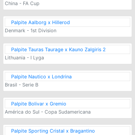
China - FA Cup
Palpite Aalborg x Hillerod
Denmark - 1st Division
Palpite Tauras Taurage x Kauno Zalgiris 2
Lithuania - I Lyga
Palpite Nautico x Londrina
Brasil - Serie B
Palpite Bolivar x Gremio
América do Sul - Copa Sudamericana
Palpite Sporting Cristal x Bragantino