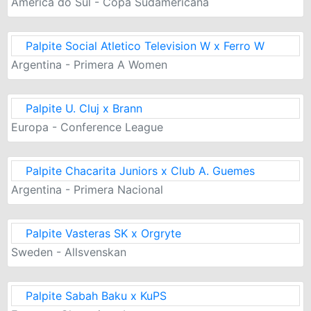
América do Sul - Copa Sudamericana
Palpite Social Atletico Television W x Ferro W
Argentina - Primera A Women
Palpite U. Cluj x Brann
Europa - Conference League
Palpite Chacarita Juniors x Club A. Guemes
Argentina - Primera Nacional
Palpite Vasteras SK x Orgryte
Sweden - Allsvenskan
Palpite Sabah Baku x KuPS