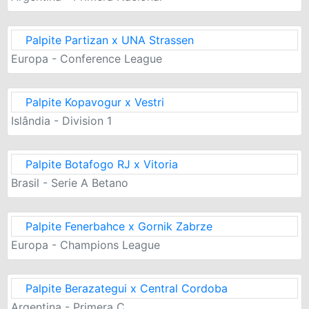
Palpite Partizan x UNA Strassen
Europa - Conference League
Palpite Kopavogur x Vestri
Islândia - Division 1
Palpite Botafogo RJ x Vitoria
Brasil - Serie A Betano
Palpite Fenerbahce x Gornik Zabrze
Europa - Champions League
Palpite Berazategui x Central Cordoba
Argentina - Primera C