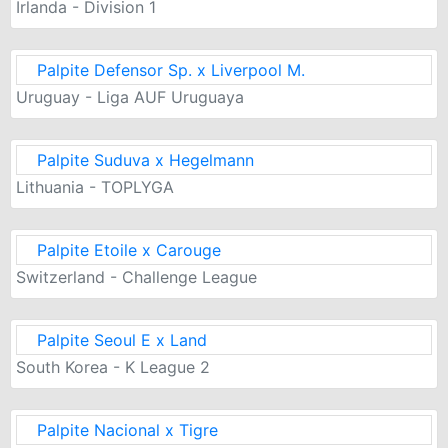
Irlanda - Division 1
Palpite Defensor Sp. x Liverpool M.
Uruguay - Liga AUF Uruguaya
Palpite Suduva x Hegelmann
Lithuania - TOPLYGA
Palpite Etoile x Carouge
Switzerland - Challenge League
Palpite Seoul E x Land
South Korea - K League 2
Palpite Nacional x Tigre