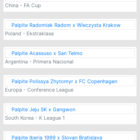
China - FA Cup
Palpite Radomiak Radom x Wieczysta Krakow
Poland - Ekstraklasa
Palpite Acassuso x San Telmo
Argentina - Primera Nacional
Palpite Polissya Zhytomyr x FC Copenhagen
Europa - Conference League
Palpite Jeju SK x Gangwon
South Korea - K League 1
Palpite Iberia 1999 x Slovan Bratislava