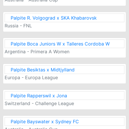
Palpite R. Volgograd x SKA Khabarovsk
Russia - FNL
Palpite Boca Juniors W x Talleres Cordoba W
Argentina - Primera A Women
Palpite Besiktas x Midtjylland
Europa - Europa League
Palpite Rapperswil x Jona
Switzerland - Challenge League
Palpite Bayswater x Sydney FC