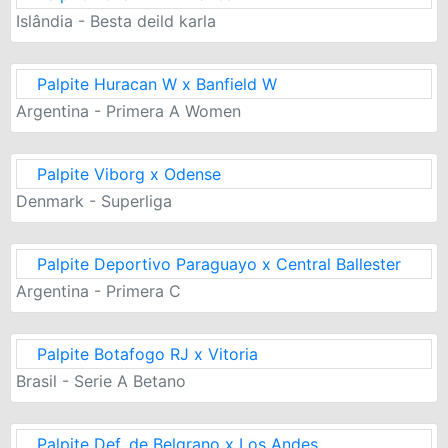
Islândia - Besta deild karla
Palpite Huracan W x Banfield W
Argentina - Primera A Women
Palpite Viborg x Odense
Denmark - Superliga
Palpite Deportivo Paraguayo x Central Ballester
Argentina - Primera C
Palpite Botafogo RJ x Vitoria
Brasil - Serie A Betano
Palpite Def. de Belgrano x Los Andes