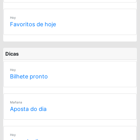
Hoy
Favoritos de hoje
Dicas
Hoy
Bilhete pronto
Mañana
Aposta do dia
Hoy