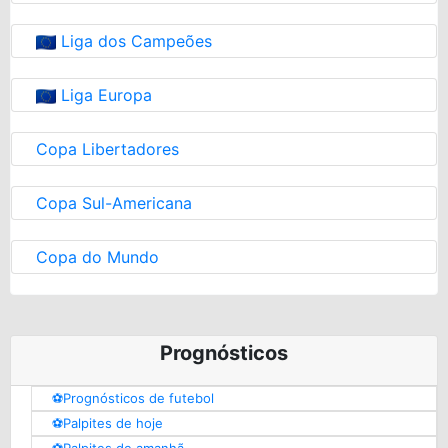
Liga dos Campeões
Liga Europa
Copa Libertadores
Copa Sul-Americana
Copa do Mundo
Prognósticos
⚽️Prognósticos de futebol
⚽️Palpites de hoje