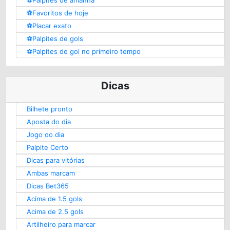
⚽️Palpites de amanhã
⚽️Favoritos de hoje
⚽️Placar exato
⚽️Palpites de gols
⚽️Palpites de gol no primeiro tempo
Dicas
Bilhete pronto
Aposta do dia
Jogo do dia
Palpite Certo
Dicas para vitórias
Ambas marcam
Dicas Bet365
Acima de 1.5 gols
Acima de 2.5 gols
Artilheiro para marcar