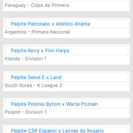
Paraguay - Copa de Primera
Palpite Patronato x Atletico Atlanta
Argentina - Primera Nacional
Palpite Kerry x Finn Harps
Irlanda - Division 1
Palpite Seoul E x Land
South Korea - K League 2
Palpite Polonia Bytom x Warta Poznan
Poland - Division 1
Palpite CSR Espanol x Leones de Rosario