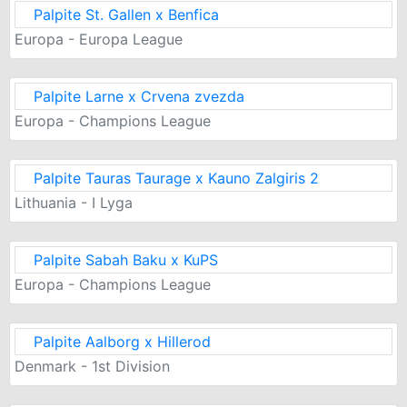
Palpite St. Gallen x Benfica
Europa - Europa League
Palpite Larne x Crvena zvezda
Europa - Champions League
Palpite Tauras Taurage x Kauno Zalgiris 2
Lithuania - I Lyga
Palpite Sabah Baku x KuPS
Europa - Champions League
Palpite Aalborg x Hillerod
Denmark - 1st Division