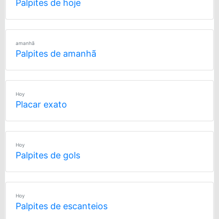
Palpites de hoje
amanhã
Palpites de amanhã
Hoy
Placar exato
Hoy
Palpites de gols
Hoy
Palpites de escanteios