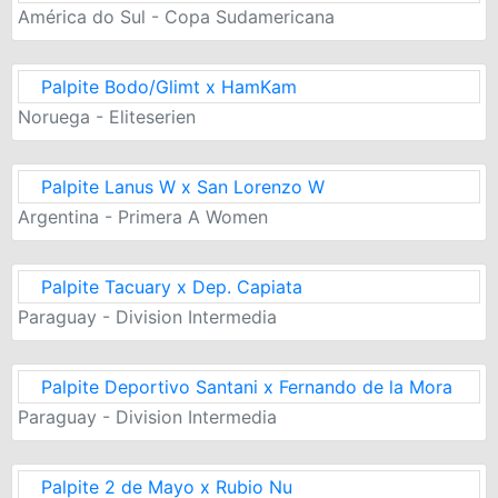
América do Sul - Copa Sudamericana
Palpite Bodo/Glimt x HamKam
Noruega - Eliteserien
Palpite Lanus W x San Lorenzo W
Argentina - Primera A Women
Palpite Tacuary x Dep. Capiata
Paraguay - Division Intermedia
Palpite Deportivo Santani x Fernando de la Mora
Paraguay - Division Intermedia
Palpite 2 de Mayo x Rubio Nu