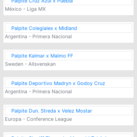
Palpite Cruz Azul x Puebla
México - Liga MX
Palpite Colegiales x Midland
Argentina - Primera Nacional
Palpite Kalmar x Malmo FF
Sweden - Allsvenskan
Palpite Deportivo Madryn x Godoy Cruz
Argentina - Primera Nacional
Palpite Dun. Streda x Velez Mostar
Europa - Conference League