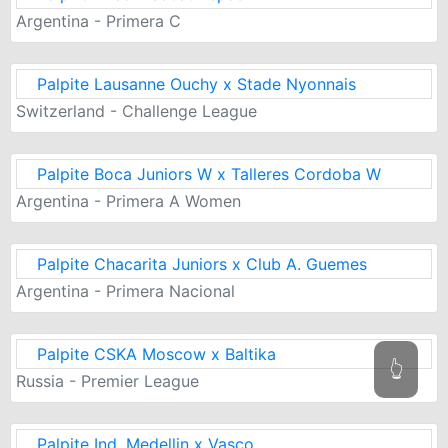
Argentina - Primera C
Palpite Lausanne Ouchy x Stade Nyonnais
Switzerland - Challenge League
Palpite Boca Juniors W x Talleres Cordoba W
Argentina - Primera A Women
Palpite Chacarita Juniors x Club A. Guemes
Argentina - Primera Nacional
Palpite CSKA Moscow x Baltika
👆
Russia - Premier League
Palpite Ind. Medellin x Vasco