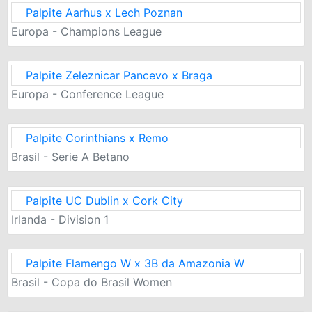
Palpite Aarhus x Lech Poznan
Europa - Champions League
Palpite Zeleznicar Pancevo x Braga
Europa - Conference League
Palpite Corinthians x Remo
Brasil - Serie A Betano
Palpite UC Dublin x Cork City
Irlanda - Division 1
Palpite Flamengo W x 3B da Amazonia W
Brasil - Copa do Brasil Women