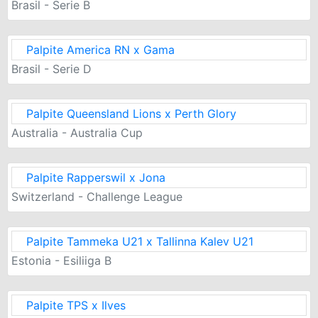
Brasil - Serie B
Palpite America RN x Gama
Brasil - Serie D
Palpite Queensland Lions x Perth Glory
Australia - Australia Cup
Palpite Rapperswil x Jona
Switzerland - Challenge League
Palpite Tammeka U21 x Tallinna Kalev U21
Estonia - Esiliiga B
Palpite TPS x Ilves