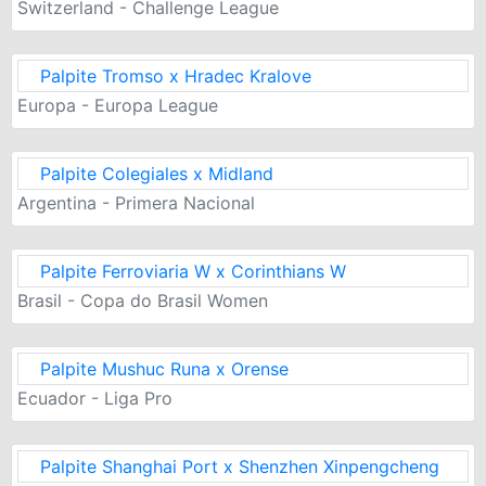
Switzerland - Challenge League
Palpite Tromso x Hradec Kralove
Europa - Europa League
Palpite Colegiales x Midland
Argentina - Primera Nacional
Palpite Ferroviaria W x Corinthians W
Brasil - Copa do Brasil Women
Palpite Mushuc Runa x Orense
Ecuador - Liga Pro
Palpite Shanghai Port x Shenzhen Xinpengcheng