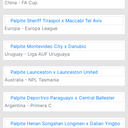
China - FA Cup
Palpite Sheriff Tiraspol x Maccabi Tel Aviv
Europa - Europa League
Palpite Montevideo City x Danubio
Uruguay - Liga AUF Uruguaya
Palpite Launceston x Launceston United
Australia - NPL Tasmania
Palpite Deportivo Paraguayo x Central Ballester
Argentina - Primera C
Palpite Henan Songshan Longmen x Dalian Yingbo