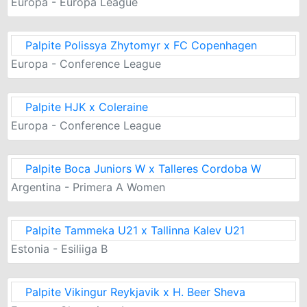
Europa - Europa League
Palpite Polissya Zhytomyr x FC Copenhagen
Europa - Conference League
Palpite HJK x Coleraine
Europa - Conference League
Palpite Boca Juniors W x Talleres Cordoba W
Argentina - Primera A Women
Palpite Tammeka U21 x Tallinna Kalev U21
Estonia - Esiliiga B
Palpite Vikingur Reykjavik x H. Beer Sheva