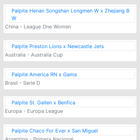
Palpite Henan Songshan Longmen W x Zhejiang B
W
China - League One Women
Palpite Preston Lions x Newcastle Jets
Australia - Australia Cup
Palpite America RN x Gama
Brasil - Serie D
Palpite St. Gallen x Benfica
Europa - Europa League
Palpite Chaco For Ever x San Miguel
Argentina - Primera Nacional