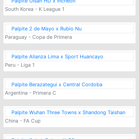
Palpite Ulsan HD x Incheon
South Korea - K League 1
Palpite 2 de Mayo x Rubio Nu
Paraguay - Copa de Primera
Palpite Alianza Lima x Sport Huancayo
Peru - Liga 1
Palpite Berazategui x Central Cordoba
Argentina - Primera C
Palpite Wuhan Three Towns x Shandong Taishan
China - FA Cup