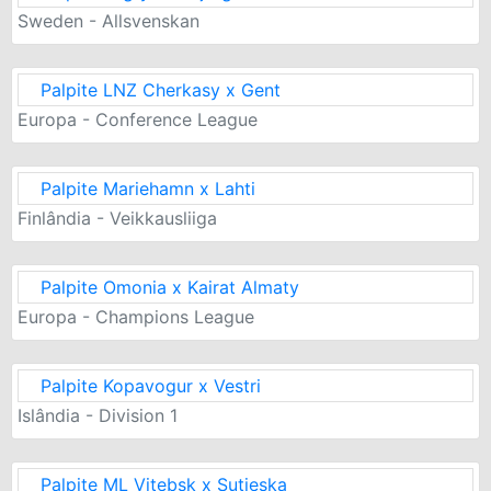
Sweden - Allsvenskan
Palpite LNZ Cherkasy x Gent
Europa - Conference League
Palpite Mariehamn x Lahti
Finlândia - Veikkausliiga
Palpite Omonia x Kairat Almaty
Europa - Champions League
Palpite Kopavogur x Vestri
Islândia - Division 1
Palpite ML Vitebsk x Sutjeska