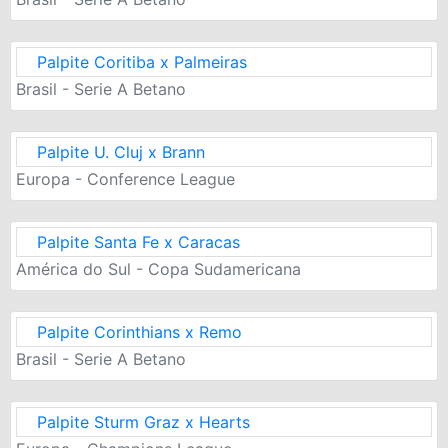
Palpite Coritiba x Palmeiras
Brasil - Serie A Betano
Palpite U. Cluj x Brann
Europa - Conference League
Palpite Santa Fe x Caracas
América do Sul - Copa Sudamericana
Palpite Corinthians x Remo
Brasil - Serie A Betano
Palpite Sturm Graz x Hearts