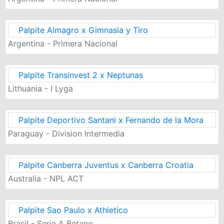
Palpite Almagro x Gimnasia y Tiro
Argentina - Primera Nacional
Palpite Transinvest 2 x Neptunas
Lithuania - I Lyga
Palpite Deportivo Santani x Fernando de la Mora
Paraguay - Division Intermedia
Palpite Canberra Juventus x Canberra Croatia
Australia - NPL ACT
Palpite Sao Paulo x Athletico
Brasil - Serie A Betano