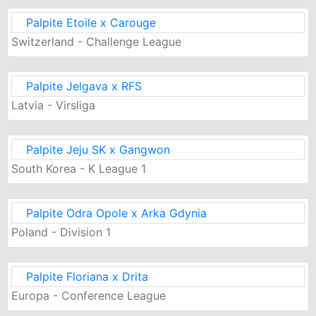
Palpite Etoile x Carouge
Switzerland - Challenge League
Palpite Jelgava x RFS
Latvia - Virsliga
Palpite Jeju SK x Gangwon
South Korea - K League 1
Palpite Odra Opole x Arka Gdynia
Poland - Division 1
Palpite Floriana x Drita
Europa - Conference League