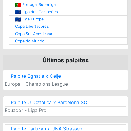
Portugal Superliga
Liga dos Campeões
Liga Europa
Copa Libertadores
Copa Sul-Americana
Copa do Mundo
Últimos palpites
Palpite Egnatia x Celje
Europa - Champions League
Palpite U. Catolica x Barcelona SC
Ecuador - Liga Pro
Palpite Partizan x UNA Strassen