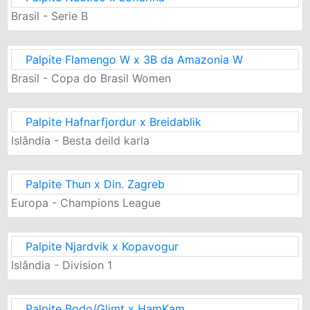
Brasil - Serie B
Palpite Flamengo W x 3B da Amazonia W
Brasil - Copa do Brasil Women
Palpite Hafnarfjordur x Breidablik
Islândia - Besta deild karla
Palpite Thun x Din. Zagreb
Europa - Champions League
Palpite Njardvik x Kopavogur
Islândia - Division 1
Palpite Bodo/Glimt x HamKam