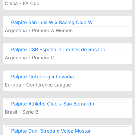
China - FA Cup
Palpite San Luis W x Racing Club W
Argentina - Primera A Women
Palpite CSR Espanol x Leones de Rosario
Argentina - Primera C
Palpite Goteborg x Levadia
Europa - Conference League
Palpite Athletic Club x Sao Bernardo
Brasil - Serie B
Palpite Dun. Streda x Velez Mostar