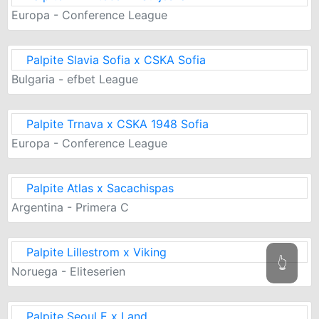
Europa - Conference League
Palpite Slavia Sofia x CSKA Sofia
Bulgaria - efbet League
Palpite Trnava x CSKA 1948 Sofia
Europa - Conference League
Palpite Atlas x Sacachispas
Argentina - Primera C
Palpite Lillestrom x Viking
👆
Noruega - Eliteserien
Palpite Seoul E x Land