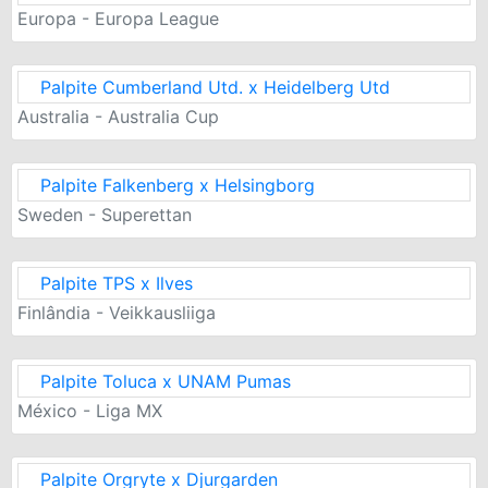
Europa - Europa League
Palpite Cumberland Utd. x Heidelberg Utd
Australia - Australia Cup
Palpite Falkenberg x Helsingborg
Sweden - Superettan
Palpite TPS x Ilves
Finlândia - Veikkausliiga
Palpite Toluca x UNAM Pumas
México - Liga MX
Palpite Orgryte x Djurgarden