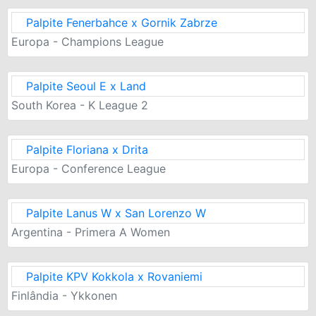
Palpite Fenerbahce x Gornik Zabrze
Europa - Champions League
Palpite Seoul E x Land
South Korea - K League 2
Palpite Floriana x Drita
Europa - Conference League
Palpite Lanus W x San Lorenzo W
Argentina - Primera A Women
Palpite KPV Kokkola x Rovaniemi
Finlândia - Ykkonen