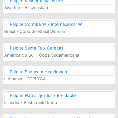
Palpite Kalmar x Malmo FF
Sweden - Allsvenskan
Palpite Coritiba W x Internacional W
Brasil - Copa do Brasil Women
Palpite Santa Fe x Caracas
América do Sul - Copa Sudamericana
Palpite Suduva x Hegelmann
Lithuania - TOPLYGA
Palpite Hafnarfjordur x Breidablik
Islândia - Besta deild karla