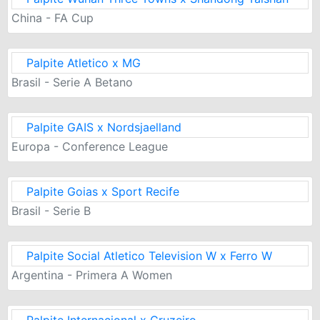
China - FA Cup
Palpite Atletico x MG
Brasil - Serie A Betano
Palpite GAIS x Nordsjaelland
Europa - Conference League
Palpite Goias x Sport Recife
Brasil - Serie B
Palpite Social Atletico Television W x Ferro W
Argentina - Primera A Women