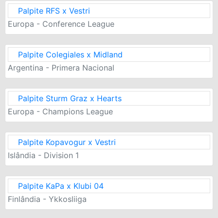
Palpite RFS x Vestri
Europa - Conference League
Palpite Colegiales x Midland
Argentina - Primera Nacional
Palpite Sturm Graz x Hearts
Europa - Champions League
Palpite Kopavogur x Vestri
Islândia - Division 1
Palpite KaPa x Klubi 04
Finlândia - Ykkosliiga