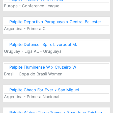
Europa - Conference League
Palpite Deportivo Paraguayo x Central Ballester
Argentina - Primera C
Palpite Defensor Sp. x Liverpool M.
Uruguay - Liga AUF Uruguaya
Palpite Fluminense W x Cruzeiro W
Brasil - Copa do Brasil Women
Palpite Chaco For Ever x San Miguel
Argentina - Primera Nacional
Palpite Wuhan Three Towns x Shandong Taishan