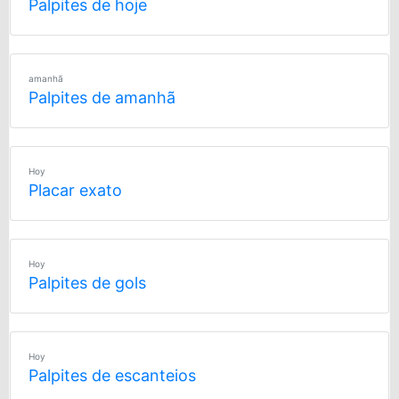
Palpites de hoje
amanhã
Palpites de amanhã
Hoy
Placar exato
Hoy
Palpites de gols
Hoy
Palpites de escanteios