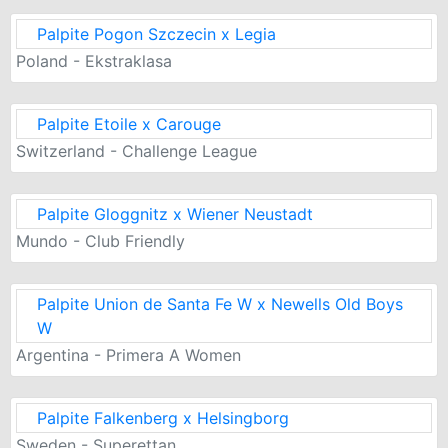
Palpite Pogon Szczecin x Legia
Poland - Ekstraklasa
Palpite Etoile x Carouge
Switzerland - Challenge League
Palpite Gloggnitz x Wiener Neustadt
Mundo - Club Friendly
Palpite Union de Santa Fe W x Newells Old Boys
W
Argentina - Primera A Women
Palpite Falkenberg x Helsingborg
Sweden - Superettan