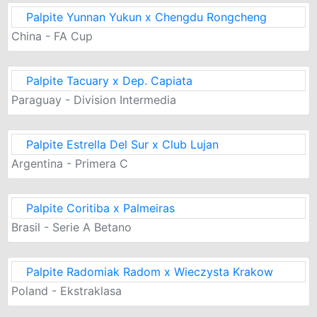
Palpite Yunnan Yukun x Chengdu Rongcheng
China - FA Cup
Palpite Tacuary x Dep. Capiata
Paraguay - Division Intermedia
Palpite Estrella Del Sur x Club Lujan
Argentina - Primera C
Palpite Coritiba x Palmeiras
Brasil - Serie A Betano
Palpite Radomiak Radom x Wieczysta Krakow
Poland - Ekstraklasa