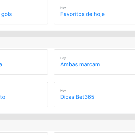
Hoy
 gols
Favoritos de hoje
Hoy
a
Ambas marcam
Hoy
rto
Dicas Bet365