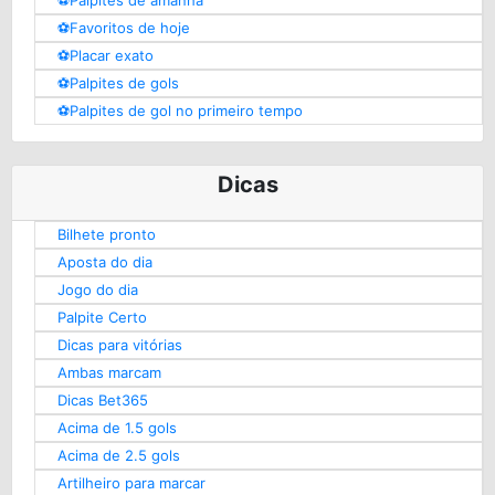
⚽️Palpites de amanhã
⚽️Favoritos de hoje
⚽️Placar exato
⚽️Palpites de gols
⚽️Palpites de gol no primeiro tempo
Dicas
Bilhete pronto
Aposta do dia
Jogo do dia
Palpite Certo
Dicas para vitórias
Ambas marcam
Dicas Bet365
Acima de 1.5 gols
Acima de 2.5 gols
Artilheiro para marcar