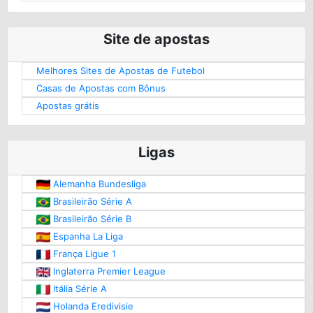
Site de apostas
Melhores Sites de Apostas de Futebol
Casas de Apostas com Bônus
Apostas grátis
Ligas
Alemanha Bundesliga
Brasileirão Série A
Brasileirão Série B
Espanha La Liga
França Ligue 1
Inglaterra Premier League
Itália Série A
Holanda Eredivisie