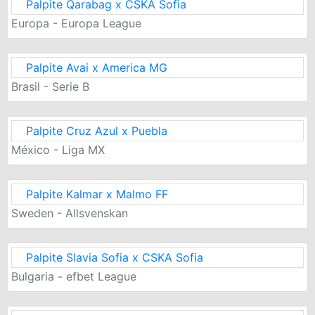
Palpite Qarabag x CSKA Sofia
Europa - Europa League
Palpite Avai x America MG
Brasil - Serie B
Palpite Cruz Azul x Puebla
México - Liga MX
Palpite Kalmar x Malmo FF
Sweden - Allsvenskan
Palpite Slavia Sofia x CSKA Sofia
Bulgaria - efbet League