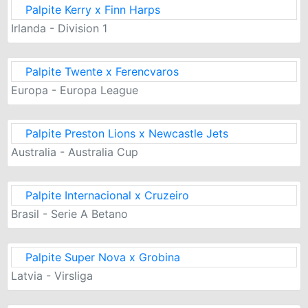
Palpite Kerry x Finn Harps
Irlanda - Division 1
Palpite Twente x Ferencvaros
Europa - Europa League
Palpite Preston Lions x Newcastle Jets
Australia - Australia Cup
Palpite Internacional x Cruzeiro
Brasil - Serie A Betano
Palpite Super Nova x Grobina
Latvia - Virsliga