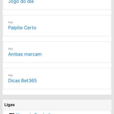
Jogo do dia
Hoy
Palpite Certo
Hoy
Ambas marcam
Hoy
Dicas Bet365
Ligas