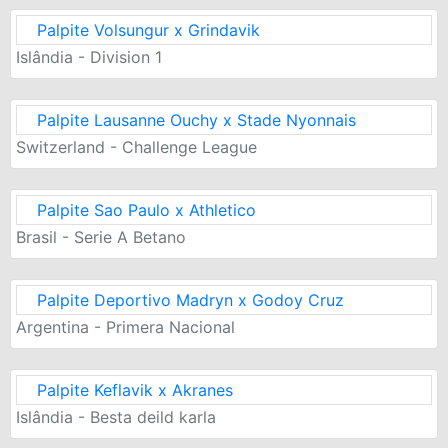
Palpite Volsungur x Grindavik
Islândia - Division 1
Palpite Lausanne Ouchy x Stade Nyonnais
Switzerland - Challenge League
Palpite Sao Paulo x Athletico
Brasil - Serie A Betano
Palpite Deportivo Madryn x Godoy Cruz
Argentina - Primera Nacional
Palpite Keflavik x Akranes
Islândia - Besta deild karla