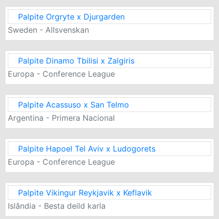
Palpite Orgryte x Djurgarden
Sweden - Allsvenskan
Palpite Dinamo Tbilisi x Zalgiris
Europa - Conference League
Palpite Acassuso x San Telmo
Argentina - Primera Nacional
Palpite Hapoel Tel Aviv x Ludogorets
Europa - Conference League
Palpite Vikingur Reykjavik x Keflavik
Islândia - Besta deild karla