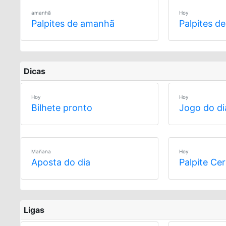
amanhã
Hoy
Palpites de amanhã
Palpites de
Dicas
Hoy
Hoy
Bilhete pronto
Jogo do di
Mañana
Hoy
Aposta do dia
Palpite Ce
Ligas