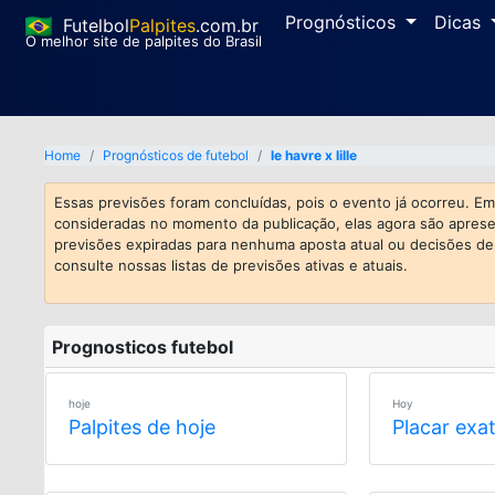
Prognósticos
Dicas
Futelbol
Palpites
.com.br
O melhor site de palpites do Brasil
Home
Prognósticos de futebol
le havre x lille
Essas previsões foram concluídas, pois o evento já ocorreu. 
consideradas no momento da publicação, elas agora são apresen
previsões expiradas para nenhuma aposta atual ou decisões de a
consulte nossas listas de previsões ativas e atuais.
Prognosticos futebol
hoje
Hoy
Palpites de hoje
Placar exa