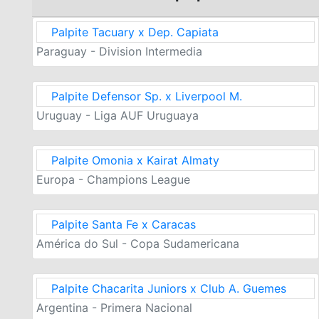
Palpite Tacuary x Dep. Capiata
Paraguay - Division Intermedia
Palpite Defensor Sp. x Liverpool M.
Uruguay - Liga AUF Uruguaya
Palpite Omonia x Kairat Almaty
Europa - Champions League
Palpite Santa Fe x Caracas
América do Sul - Copa Sudamericana
Palpite Chacarita Juniors x Club A. Guemes
Argentina - Primera Nacional