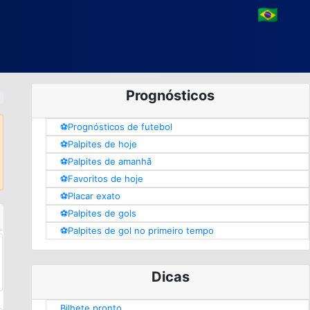
Prognósticos
⚽️Prognósticos de futebol
⚽️Palpites de hoje
⚽️Palpites de amanhã
⚽️Favoritos de hoje
⚽️Placar exato
⚽️Palpites de gols
⚽️Palpites de gol no primeiro tempo
Dicas
Bilhete pronto