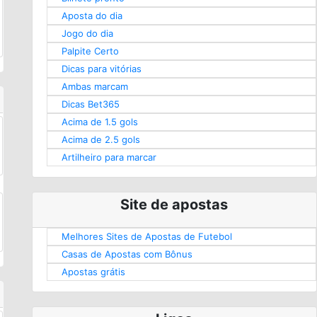
Aposta do dia
Jogo do dia
Palpite Certo
Dicas para vitórias
Ambas marcam
Dicas Bet365
Acima de 1.5 gols
Acima de 2.5 gols
Artilheiro para marcar
Site de apostas
Melhores Sites de Apostas de Futebol
Casas de Apostas com Bônus
Apostas grátis