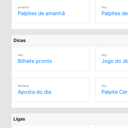
amanhã
Hoy
Palpites de amanhã
Palpites de
Dicas
Hoy
Hoy
Bilhete pronto
Jogo do di
Mañana
Hoy
Aposta do dia
Palpite Ce
Ligas