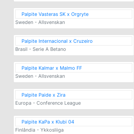
Palpite Vasteras SK x Orgryte
Sweden - Allsvenskan
Palpite Internacional x Cruzeiro
Brasil - Serie A Betano
Palpite Kalmar x Malmo FF
Sweden - Allsvenskan
Palpite Paide x Zira
Europa - Conference League
Palpite KaPa x Klubi 04
Finlândia - Ykkosliiga