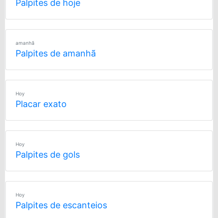
Palpites de hoje
amanhã
Palpites de amanhã
Hoy
Placar exato
Hoy
Palpites de gols
Hoy
Palpites de escanteios