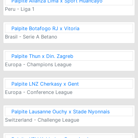
Palpite Alianza Lima x Sport Huancayo
Peru - Liga 1
Palpite Botafogo RJ x Vitoria
Brasil - Serie A Betano
Palpite Thun x Din. Zagreb
Europa - Champions League
Palpite LNZ Cherkasy x Gent
Europa - Conference League
Palpite Lausanne Ouchy x Stade Nyonnais
Switzerland - Challenge League