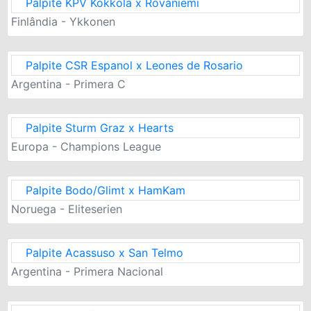
Palpite KPV Kokkola x Rovaniemi
Finlândia - Ykkonen
Palpite CSR Espanol x Leones de Rosario
Argentina - Primera C
Palpite Sturm Graz x Hearts
Europa - Champions League
Palpite Bodo/Glimt x HamKam
Noruega - Eliteserien
Palpite Acassuso x San Telmo
Argentina - Primera Nacional