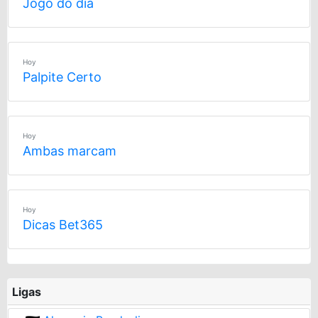
Jogo do dia
Hoy
Palpite Certo
Hoy
Ambas marcam
Hoy
Dicas Bet365
Ligas