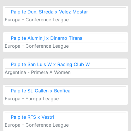
Palpite Dun. Streda x Velez Mostar
Europa - Conference League
Palpite Aluminij x Dinamo Tirana
Europa - Conference League
Palpite San Luis W x Racing Club W
Argentina - Primera A Women
Palpite St. Gallen x Benfica
Europa - Europa League
Palpite RFS x Vestri
Europa - Conference League