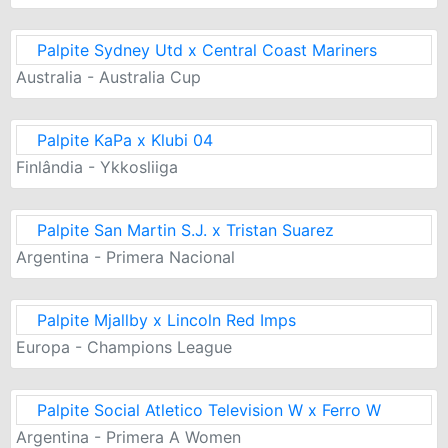
Palpite Sydney Utd x Central Coast Mariners
Australia - Australia Cup
Palpite KaPa x Klubi 04
Finlândia - Ykkosliiga
Palpite San Martin S.J. x Tristan Suarez
Argentina - Primera Nacional
Palpite Mjallby x Lincoln Red Imps
Europa - Champions League
Palpite Social Atletico Television W x Ferro W
Argentina - Primera A Women