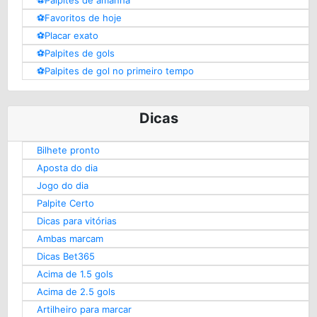
⚽️Palpites de amanhã
⚽️Favoritos de hoje
⚽️Placar exato
⚽️Palpites de gols
⚽️Palpites de gol no primeiro tempo
Dicas
Bilhete pronto
Aposta do dia
Jogo do dia
Palpite Certo
Dicas para vitórias
Ambas marcam
Dicas Bet365
Acima de 1.5 gols
Acima de 2.5 gols
Artilheiro para marcar