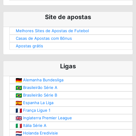
Site de apostas
Melhores Sites de Apostas de Futebol
Casas de Apostas com Bônus
Apostas grátis
Ligas
Alemanha Bundesliga
Brasileirão Série A
Brasileirão Série B
Espanha La Liga
França Ligue 1
Inglaterra Premier League
Itália Série A
Holanda Eredivisie