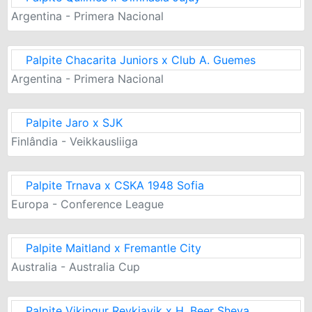
Argentina - Primera Nacional
Palpite Chacarita Juniors x Club A. Guemes
Argentina - Primera Nacional
Palpite Jaro x SJK
Finlândia - Veikkausliiga
Palpite Trnava x CSKA 1948 Sofia
Europa - Conference League
Palpite Maitland x Fremantle City
Australia - Australia Cup
Palpite Vikingur Reykjavik x H. Beer Sheva