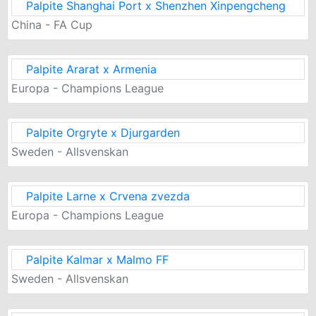
Palpite Shanghai Port x Shenzhen Xinpengcheng
China - FA Cup
Palpite Ararat x Armenia
Europa - Champions League
Palpite Orgryte x Djurgarden
Sweden - Allsvenskan
Palpite Larne x Crvena zvezda
Europa - Champions League
Palpite Kalmar x Malmo FF
Sweden - Allsvenskan