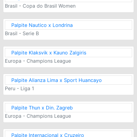
Brasil - Copa do Brasil Women
Palpite Nautico x Londrina
Brasil - Serie B
Palpite Klaksvik x Kauno Zalgiris
Europa - Champions League
Palpite Alianza Lima x Sport Huancayo
Peru - Liga 1
Palpite Thun x Din. Zagreb
Europa - Champions League
Palpite Internacional x Cruzeiro