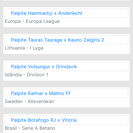
Palpite Hammarby x Anderlecht
Europa - Europa League
Palpite Tauras Taurage x Kauno Zalgiris 2
Lithuania - I Lyga
Palpite Volsungur x Grindavik
Islândia - Division 1
Palpite Kalmar x Malmo FF
Sweden - Allsvenskan
Palpite Botafogo RJ x Vitoria
Brasil - Serie A Betano