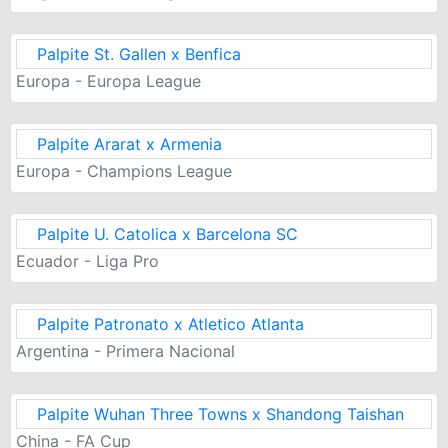
Palpite St. Gallen x Benfica
Europa - Europa League
Palpite Ararat x Armenia
Europa - Champions League
Palpite U. Catolica x Barcelona SC
Ecuador - Liga Pro
Palpite Patronato x Atletico Atlanta
Argentina - Primera Nacional
Palpite Wuhan Three Towns x Shandong Taishan
China - FA Cup