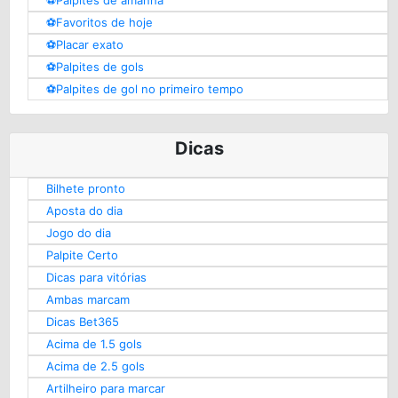
⚽️Palpites de amanhã
⚽️Favoritos de hoje
⚽️Placar exato
⚽️Palpites de gols
⚽️Palpites de gol no primeiro tempo
Dicas
Bilhete pronto
Aposta do dia
Jogo do dia
Palpite Certo
Dicas para vitórias
Ambas marcam
Dicas Bet365
Acima de 1.5 gols
Acima de 2.5 gols
Artilheiro para marcar