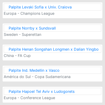
Palpite Levski Sofia x Univ. Craiova
Europa - Champions League
Palpite Norrby x Sundsvall
Sweden - Superettan
Palpite Henan Songshan Longmen x Dalian Yingbo
China - FA Cup
Palpite Ind. Medellin x Vasco
América do Sul - Copa Sudamericana
Palpite Hapoel Tel Aviv x Ludogorets
Europa - Conference League