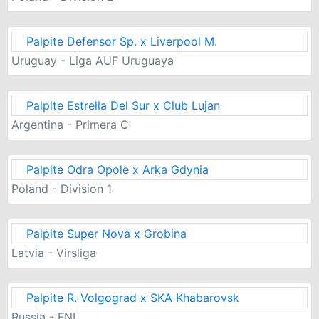
Palpite Defensor Sp. x Liverpool M.
Uruguay - Liga AUF Uruguaya
Palpite Estrella Del Sur x Club Lujan
Argentina - Primera C
Palpite Odra Opole x Arka Gdynia
Poland - Division 1
Palpite Super Nova x Grobina
Latvia - Virsliga
Palpite R. Volgograd x SKA Khabarovsk
Russia - FNL