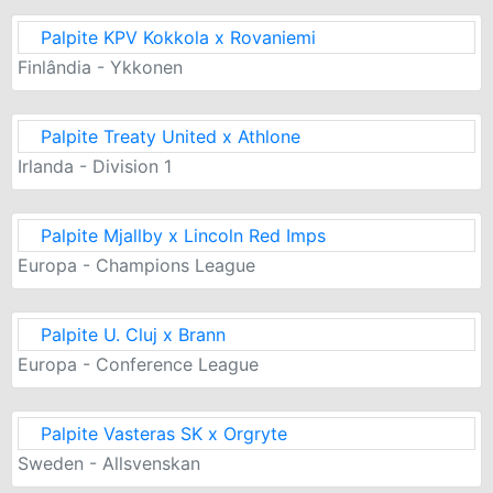
Palpite KPV Kokkola x Rovaniemi
Finlândia - Ykkonen
Palpite Treaty United x Athlone
Irlanda - Division 1
Palpite Mjallby x Lincoln Red Imps
Europa - Champions League
Palpite U. Cluj x Brann
Europa - Conference League
Palpite Vasteras SK x Orgryte
Sweden - Allsvenskan