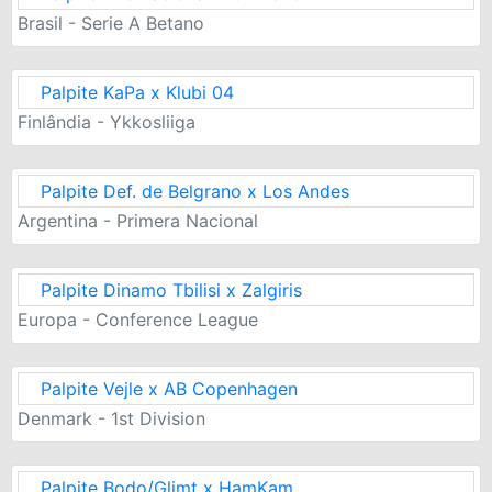
Brasil - Serie A Betano
Palpite KaPa x Klubi 04
Finlândia - Ykkosliiga
Palpite Def. de Belgrano x Los Andes
Argentina - Primera Nacional
Palpite Dinamo Tbilisi x Zalgiris
Europa - Conference League
Palpite Vejle x AB Copenhagen
Denmark - 1st Division
Palpite Bodo/Glimt x HamKam