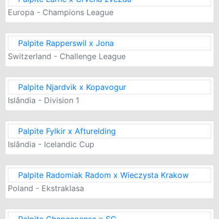
Europa - Champions League
Palpite Rapperswil x Jona
Switzerland - Challenge League
Palpite Njardvik x Kopavogur
Islândia - Division 1
Palpite Fylkir x Afturelding
Islândia - Icelandic Cup
Palpite Radomiak Radom x Wieczysta Krakow
Poland - Ekstraklasa