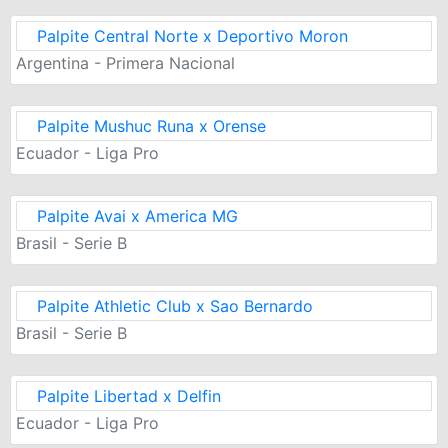
Palpite Central Norte x Deportivo Moron
Argentina - Primera Nacional
Palpite Mushuc Runa x Orense
Ecuador - Liga Pro
Palpite Avai x America MG
Brasil - Serie B
Palpite Athletic Club x Sao Bernardo
Brasil - Serie B
Palpite Libertad x Delfin
Ecuador - Liga Pro