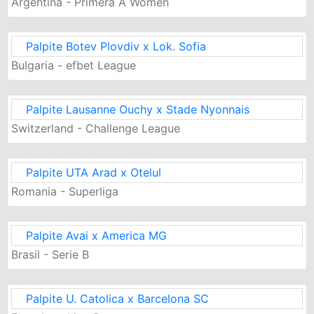
Argentina - Primera A Women
Palpite Botev Plovdiv x Lok. Sofia
Bulgaria - efbet League
Palpite Lausanne Ouchy x Stade Nyonnais
Switzerland - Challenge League
Palpite UTA Arad x Otelul
Romania - Superliga
Palpite Avai x America MG
Brasil - Serie B
Palpite U. Catolica x Barcelona SC