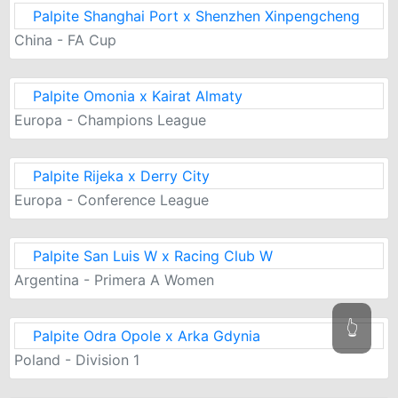
Palpite Shanghai Port x Shenzhen Xinpengcheng
China - FA Cup
Palpite Omonia x Kairat Almaty
Europa - Champions League
Palpite Rijeka x Derry City
Europa - Conference League
Palpite San Luis W x Racing Club W
Argentina - Primera A Women
👆
Palpite Odra Opole x Arka Gdynia
Poland - Division 1