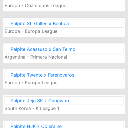
Europa - Champions League
Palpite St. Gallen x Benfica
Europa - Europa League
Palpite Acassuso x San Telmo
Argentina - Primera Nacional
Palpite Twente x Ferencvaros
Europa - Europa League
Palpite Jeju SK x Gangwon
South Korea - K League 1
Palpite HJK x Coleraine