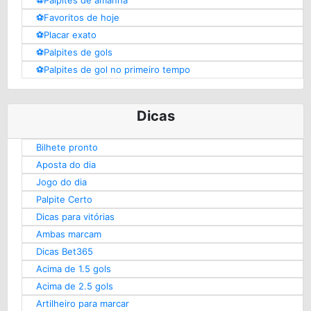
⚽️Palpites de amanhã
⚽️Favoritos de hoje
⚽️Placar exato
⚽️Palpites de gols
⚽️Palpites de gol no primeiro tempo
Dicas
Bilhete pronto
Aposta do dia
Jogo do dia
Palpite Certo
Dicas para vitórias
Ambas marcam
Dicas Bet365
Acima de 1.5 gols
Acima de 2.5 gols
Artilheiro para marcar