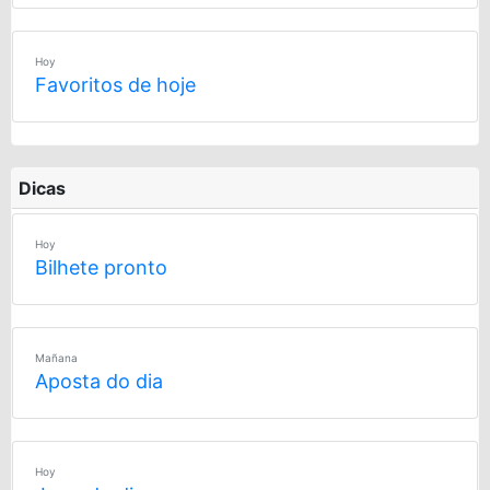
Hoy
Favoritos de hoje
Dicas
Hoy
Bilhete pronto
Mañana
Aposta do dia
Hoy