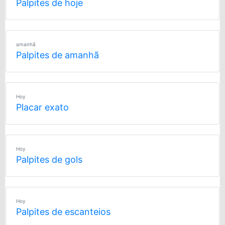
Palpites de hoje
amanhã
Palpites de amanhã
Hoy
Placar exato
Hoy
Palpites de gols
Hoy
Palpites de escanteios