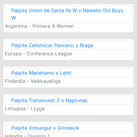
Palpite Union de Santa Fe W x Newells Old Boys
W
Argentina - Primera A Women
Palpite Zeleznicar Pancevo x Braga
Europa - Conference League
Palpite Mariehamn x Lahti
Finlândia - Veikkausliiga
Palpite Transinvest 2 x Neptunas
Lithuania - I Lyga
Palpite Volsungur x Grindavik
Islândia - Division 1