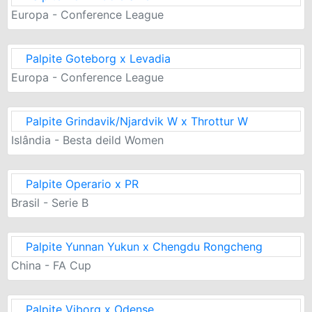
Europa - Conference League
Palpite Goteborg x Levadia
Europa - Conference League
Palpite Grindavik/Njardvik W x Throttur W
Islândia - Besta deild Women
Palpite Operario x PR
Brasil - Serie B
Palpite Yunnan Yukun x Chengdu Rongcheng
China - FA Cup
Palpite Viborg x Odense