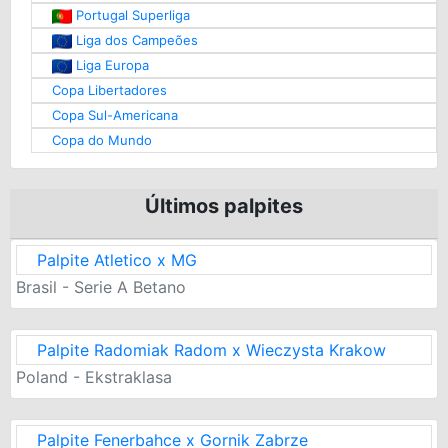
Portugal Superliga
Liga dos Campeões
Liga Europa
Copa Libertadores
Copa Sul-Americana
Copa do Mundo
Últimos palpites
Palpite Atletico x MG
Brasil - Serie A Betano
Palpite Radomiak Radom x Wieczysta Krakow
Poland - Ekstraklasa
Palpite Fenerbahce x Gornik Zabrze