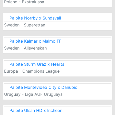
Poland - Ekstraklasa
Palpite Norrby x Sundsvall
Sweden - Superettan
Palpite Kalmar x Malmo FF
Sweden - Allsvenskan
Palpite Sturm Graz x Hearts
Europa - Champions League
Palpite Montevideo City x Danubio
Uruguay - Liga AUF Uruguaya
Palpite Ulsan HD x Incheon