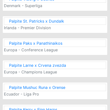
Denmark - Superliga
Palpite St. Patricks x Dundalk
Irlanda - Premier Division
Palpite Paks x Panathinaikos
Europa - Conference League
Palpite Larne x Crvena zvezda
Europa - Champions League
Palpite Mushuc Runa x Orense
Ecuador - Liga Pro
Palpite Kerry x Finn Harps