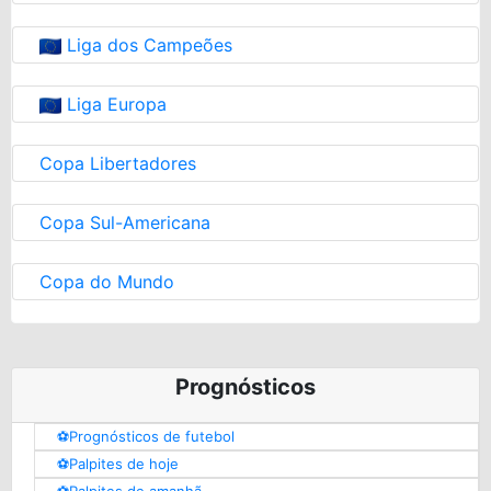
Liga dos Campeões
Liga Europa
Copa Libertadores
Copa Sul-Americana
Copa do Mundo
Prognósticos
⚽️Prognósticos de futebol
⚽️Palpites de hoje