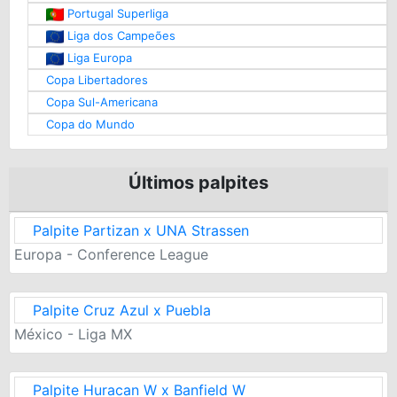
Portugal Superliga
Liga dos Campeões
Liga Europa
Copa Libertadores
Copa Sul-Americana
Copa do Mundo
Últimos palpites
Palpite Partizan x UNA Strassen
Europa - Conference League
Palpite Cruz Azul x Puebla
México - Liga MX
Palpite Huracan W x Banfield W