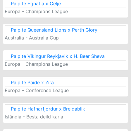
Palpite Egnatia x Celje
Europa - Champions League
Palpite Queensland Lions x Perth Glory
Australia - Australia Cup
Palpite Vikingur Reykjavik x H. Beer Sheva
Europa - Champions League
Palpite Paide x Zira
Europa - Conference League
Palpite Hafnarfjordur x Breidablik
Islândia - Besta deild karla