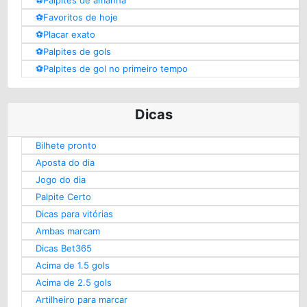
⚽️Palpites de amanhã
⚽️Favoritos de hoje
⚽️Placar exato
⚽️Palpites de gols
⚽️Palpites de gol no primeiro tempo
Dicas
Bilhete pronto
Aposta do dia
Jogo do dia
Palpite Certo
Dicas para vitórias
Ambas marcam
Dicas Bet365
Acima de 1.5 gols
Acima de 2.5 gols
Artilheiro para marcar