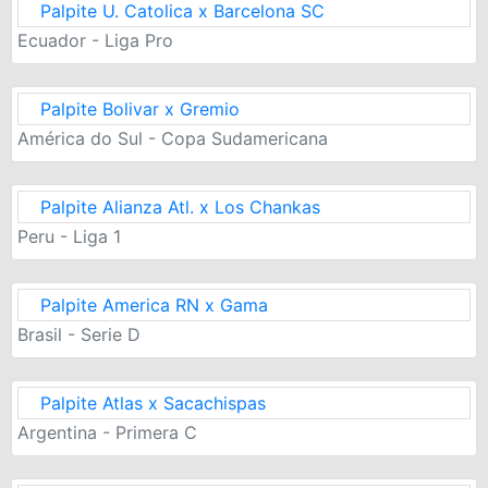
Palpite U. Catolica x Barcelona SC
Ecuador - Liga Pro
Palpite Bolivar x Gremio
América do Sul - Copa Sudamericana
Palpite Alianza Atl. x Los Chankas
Peru - Liga 1
Palpite America RN x Gama
Brasil - Serie D
Palpite Atlas x Sacachispas
Argentina - Primera C