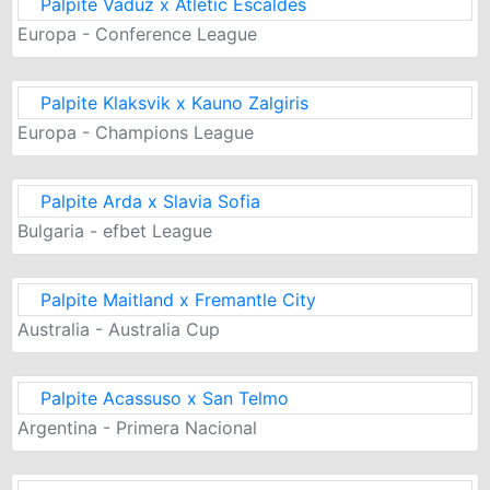
Palpite Vaduz x Atletic Escaldes
Europa - Conference League
Palpite Klaksvik x Kauno Zalgiris
Europa - Champions League
Palpite Arda x Slavia Sofia
Bulgaria - efbet League
Palpite Maitland x Fremantle City
Australia - Australia Cup
Palpite Acassuso x San Telmo
Argentina - Primera Nacional