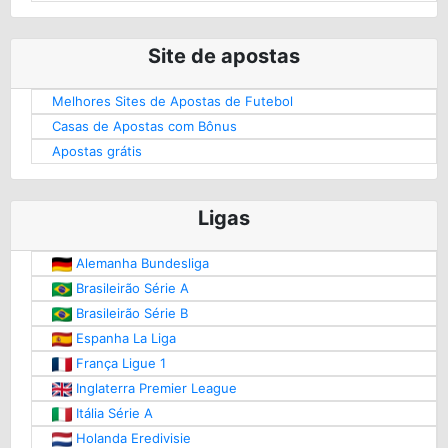
Site de apostas
Melhores Sites de Apostas de Futebol
Casas de Apostas com Bônus
Apostas grátis
Ligas
Alemanha Bundesliga
Brasileirão Série A
Brasileirão Série B
Espanha La Liga
França Ligue 1
Inglaterra Premier League
Itália Série A
Holanda Eredivisie