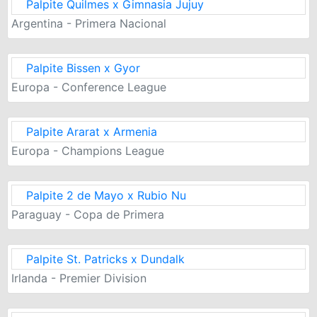
Palpite Quilmes x Gimnasia Jujuy
Argentina - Primera Nacional
Palpite Bissen x Gyor
Europa - Conference League
Palpite Ararat x Armenia
Europa - Champions League
Palpite 2 de Mayo x Rubio Nu
Paraguay - Copa de Primera
Palpite St. Patricks x Dundalk
Irlanda - Premier Division