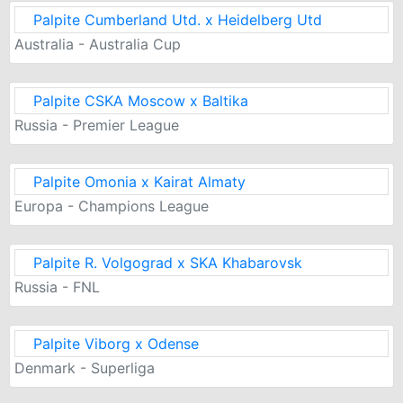
Palpite Cumberland Utd. x Heidelberg Utd
Australia - Australia Cup
Palpite CSKA Moscow x Baltika
Russia - Premier League
Palpite Omonia x Kairat Almaty
Europa - Champions League
Palpite R. Volgograd x SKA Khabarovsk
Russia - FNL
Palpite Viborg x Odense
Denmark - Superliga