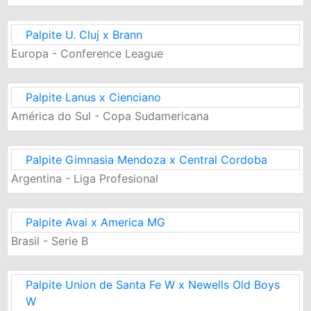
Palpite U. Cluj x Brann
Europa - Conference League
Palpite Lanus x Cienciano
América do Sul - Copa Sudamericana
Palpite Gimnasia Mendoza x Central Cordoba
Argentina - Liga Profesional
Palpite Avai x America MG
Brasil - Serie B
Palpite Union de Santa Fe W x Newells Old Boys
W