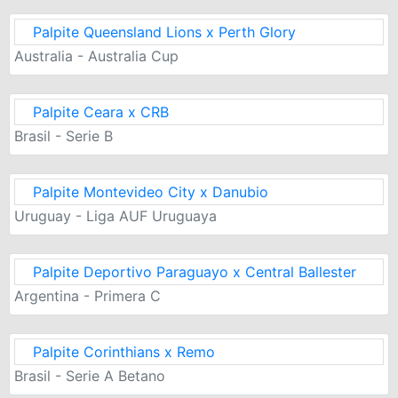
Palpite Queensland Lions x Perth Glory
Australia - Australia Cup
Palpite Ceara x CRB
Brasil - Serie B
Palpite Montevideo City x Danubio
Uruguay - Liga AUF Uruguaya
Palpite Deportivo Paraguayo x Central Ballester
Argentina - Primera C
Palpite Corinthians x Remo
Brasil - Serie A Betano