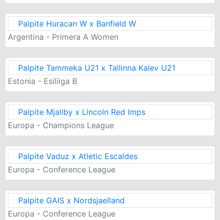
Palpite Huracan W x Banfield W
Argentina - Primera A Women
Palpite Tammeka U21 x Tallinna Kalev U21
Estonia - Esiliiga B
Palpite Mjallby x Lincoln Red Imps
Europa - Champions League
Palpite Vaduz x Atletic Escaldes
Europa - Conference League
Palpite GAIS x Nordsjaelland
Europa - Conference League