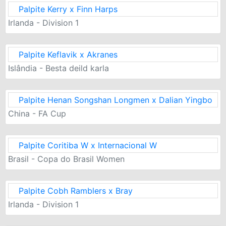
Palpite Kerry x Finn Harps
Irlanda - Division 1
Palpite Keflavik x Akranes
Islândia - Besta deild karla
Palpite Henan Songshan Longmen x Dalian Yingbo
China - FA Cup
Palpite Coritiba W x Internacional W
Brasil - Copa do Brasil Women
Palpite Cobh Ramblers x Bray
Irlanda - Division 1