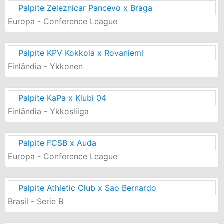
Palpite Zeleznicar Pancevo x Braga
Europa - Conference League
Palpite KPV Kokkola x Rovaniemi
Finlândia - Ykkonen
Palpite KaPa x Klubi 04
Finlândia - Ykkosliiga
Palpite FCSB x Auda
Europa - Conference League
Palpite Athletic Club x Sao Bernardo
Brasil - Serie B