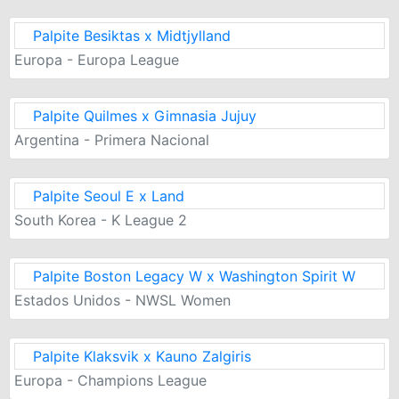
Palpite Besiktas x Midtjylland
Europa - Europa League
Palpite Quilmes x Gimnasia Jujuy
Argentina - Primera Nacional
Palpite Seoul E x Land
South Korea - K League 2
Palpite Boston Legacy W x Washington Spirit W
Estados Unidos - NWSL Women
Palpite Klaksvik x Kauno Zalgiris
Europa - Champions League