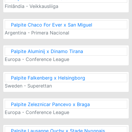
Finlândia - Veikkausliiga
Palpite Chaco For Ever x San Miguel
Argentina - Primera Nacional
Palpite Aluminij x Dinamo Tirana
Europa - Conference League
Palpite Falkenberg x Helsingborg
Sweden - Superettan
Palpite Zeleznicar Pancevo x Braga
Europa - Conference League
Palpite Lausanne Ouchy x Stade Nyonnais