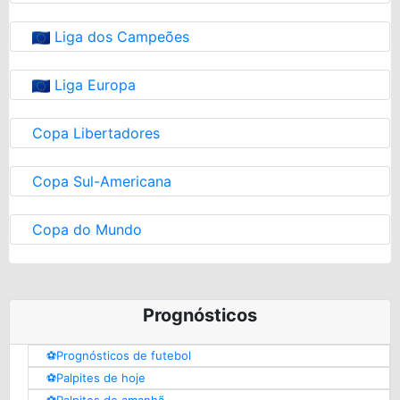
Liga dos Campeões
Liga Europa
Copa Libertadores
Copa Sul-Americana
Copa do Mundo
Prognósticos
⚽️Prognósticos de futebol
⚽️Palpites de hoje