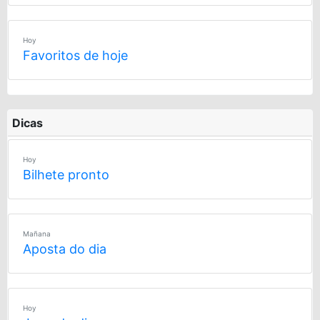
Hoy
Favoritos de hoje
Dicas
Hoy
Bilhete pronto
Mañana
Aposta do dia
Hoy