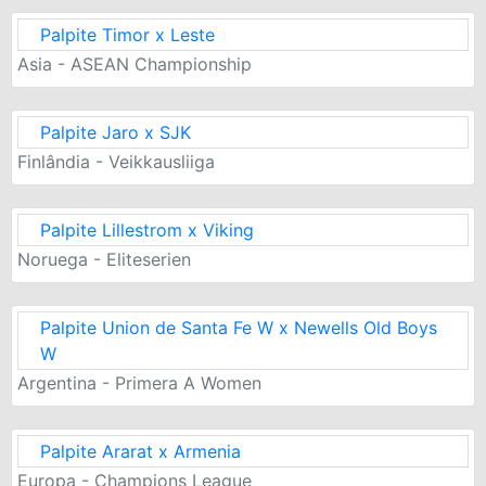
Palpite Timor x Leste
Asia - ASEAN Championship
Palpite Jaro x SJK
Finlândia - Veikkausliiga
Palpite Lillestrom x Viking
Noruega - Eliteserien
Palpite Union de Santa Fe W x Newells Old Boys
W
Argentina - Primera A Women
Palpite Ararat x Armenia
Europa - Champions League