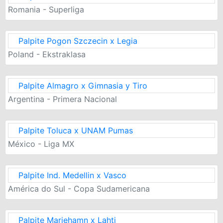
Romania - Superliga
Palpite Pogon Szczecin x Legia
Poland - Ekstraklasa
Palpite Almagro x Gimnasia y Tiro
Argentina - Primera Nacional
Palpite Toluca x UNAM Pumas
México - Liga MX
Palpite Ind. Medellin x Vasco
América do Sul - Copa Sudamericana
Palpite Mariehamn x Lahti