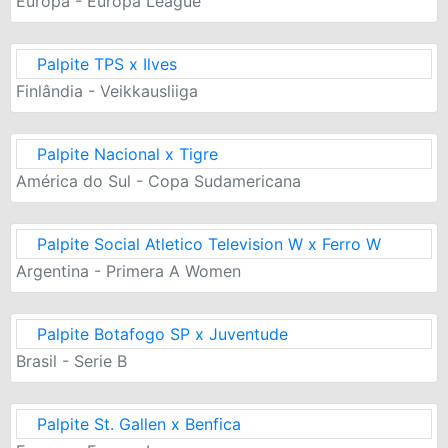
Europa - Europa League
Palpite TPS x Ilves
Finlândia - Veikkausliiga
Palpite Nacional x Tigre
América do Sul - Copa Sudamericana
Palpite Social Atletico Television W x Ferro W
Argentina - Primera A Women
Palpite Botafogo SP x Juventude
Brasil - Serie B
Palpite St. Gallen x Benfica