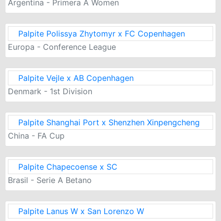
Argentina - Primera A Women
Palpite Polissya Zhytomyr x FC Copenhagen
Europa - Conference League
Palpite Vejle x AB Copenhagen
Denmark - 1st Division
Palpite Shanghai Port x Shenzhen Xinpengcheng
China - FA Cup
Palpite Chapecoense x SC
Brasil - Serie A Betano
Palpite Lanus W x San Lorenzo W