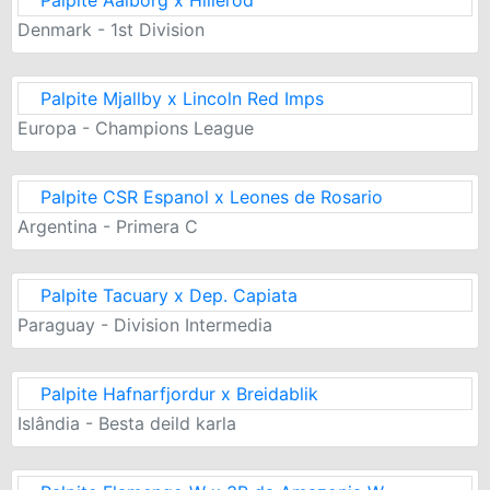
Palpite Aalborg x Hillerod
Denmark - 1st Division
Palpite Mjallby x Lincoln Red Imps
Europa - Champions League
Palpite CSR Espanol x Leones de Rosario
Argentina - Primera C
Palpite Tacuary x Dep. Capiata
Paraguay - Division Intermedia
Palpite Hafnarfjordur x Breidablik
Islândia - Besta deild karla