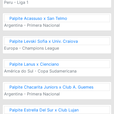
Peru - Liga 1
Palpite Acassuso x San Telmo
Argentina - Primera Nacional
Palpite Levski Sofia x Univ. Craiova
Europa - Champions League
Palpite Lanus x Cienciano
América do Sul - Copa Sudamericana
Palpite Chacarita Juniors x Club A. Guemes
Argentina - Primera Nacional
Palpite Estrella Del Sur x Club Lujan