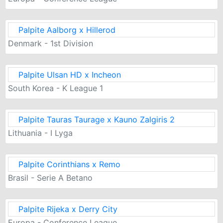
Palpite Aalborg x Hillerod
Denmark - 1st Division
Palpite Ulsan HD x Incheon
South Korea - K League 1
Palpite Tauras Taurage x Kauno Zalgiris 2
Lithuania - I Lyga
Palpite Corinthians x Remo
Brasil - Serie A Betano
Palpite Rijeka x Derry City
Europa - Conference League