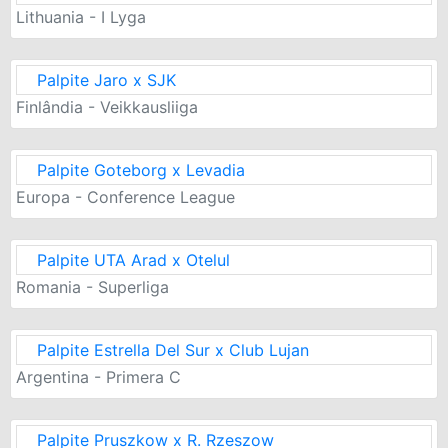
Lithuania - I Lyga
Palpite Jaro x SJK
Finlândia - Veikkausliiga
Palpite Goteborg x Levadia
Europa - Conference League
Palpite UTA Arad x Otelul
Romania - Superliga
Palpite Estrella Del Sur x Club Lujan
Argentina - Primera C
Palpite Pruszkow x R. Rzeszow