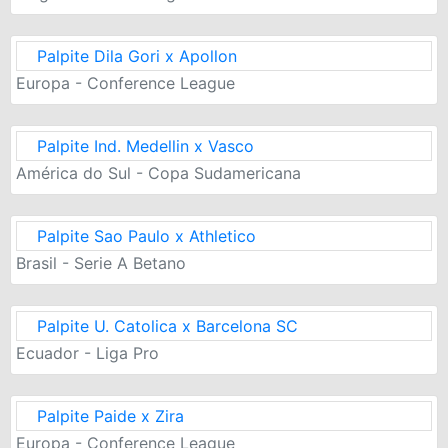
Palpite Dila Gori x Apollon
Europa - Conference League
Palpite Ind. Medellin x Vasco
América do Sul - Copa Sudamericana
Palpite Sao Paulo x Athletico
Brasil - Serie A Betano
Palpite U. Catolica x Barcelona SC
Ecuador - Liga Pro
Palpite Paide x Zira
Europa - Conference League