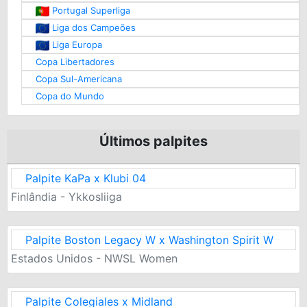
Portugal Superliga
Liga dos Campeões
Liga Europa
Copa Libertadores
Copa Sul-Americana
Copa do Mundo
Últimos palpites
Palpite KaPa x Klubi 04
Finlândia - Ykkosliiga
Palpite Boston Legacy W x Washington Spirit W
Estados Unidos - NWSL Women
Palpite Colegiales x Midland