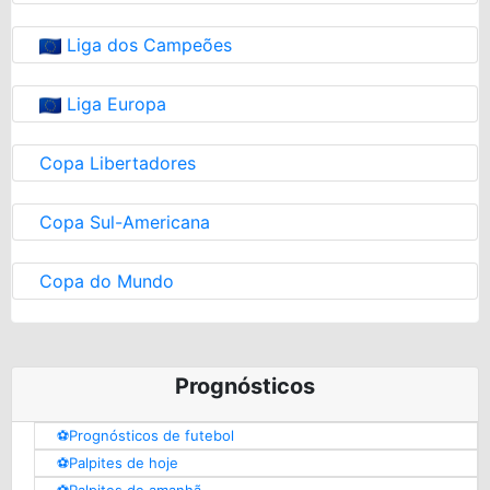
Liga dos Campeões
Liga Europa
Copa Libertadores
Copa Sul-Americana
Copa do Mundo
Prognósticos
⚽️Prognósticos de futebol
⚽️Palpites de hoje