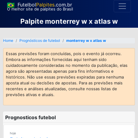
Futelbol
Palpites
.com.br
O melhor site de palpites do Brasil
Palpite monterrey w x atlas w
Home
Prognósticos de futebol
monterrey w x atlas w
Essas previsões foram concluídas, pois o evento já ocorreu.
Embora as informações fornecidas aqui tenham sido
cuidadosamente consideradas no momento da publicação, elas
agora são apresentadas apenas para fins informativos e
históricos. Não use essas previsões expiradas para nenhuma
aposta atual ou decisões de apostas. Para as previsões mais
recentes e análises atualizadas, consulte nossas listas de
previsões ativas e atuais.
Prognosticos futebol
hoje