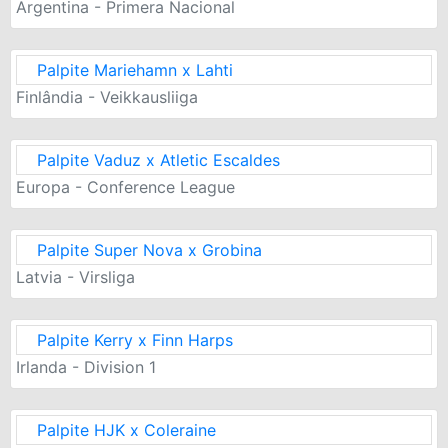
Argentina - Primera Nacional
Palpite Mariehamn x Lahti
Finlândia - Veikkausliiga
Palpite Vaduz x Atletic Escaldes
Europa - Conference League
Palpite Super Nova x Grobina
Latvia - Virsliga
Palpite Kerry x Finn Harps
Irlanda - Division 1
Palpite HJK x Coleraine