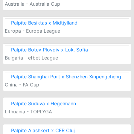
Australia - Australia Cup
Palpite Besiktas x Midtjylland
Europa - Europa League
Palpite Botev Plovdiv x Lok. Sofia
Bulgaria - efbet League
Palpite Shanghai Port x Shenzhen Xinpengcheng
China - FA Cup
Palpite Suduva x Hegelmann
Lithuania - TOPLYGA
Palpite Alashkert x CFR Cluj