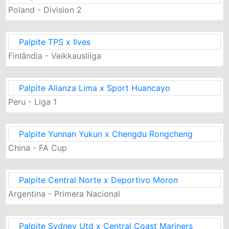
Poland - Division 2
Palpite TPS x Ilves
Finlândia - Veikkausliiga
Palpite Alianza Lima x Sport Huancayo
Peru - Liga 1
Palpite Yunnan Yukun x Chengdu Rongcheng
China - FA Cup
Palpite Central Norte x Deportivo Moron
Argentina - Primera Nacional
Palpite Sydney Utd x Central Coast Mariners