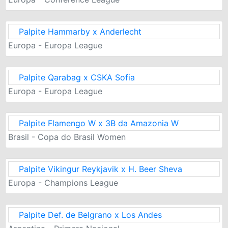
Palpite Hammarby x Anderlecht
Europa - Europa League
Palpite Qarabag x CSKA Sofia
Europa - Europa League
Palpite Flamengo W x 3B da Amazonia W
Brasil - Copa do Brasil Women
Palpite Vikingur Reykjavik x H. Beer Sheva
Europa - Champions League
Palpite Def. de Belgrano x Los Andes