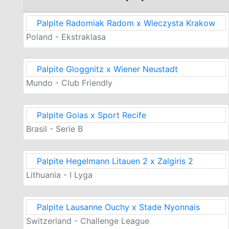
Palpite Radomiak Radom x Wieczysta Krakow
Poland - Ekstraklasa
Palpite Gloggnitz x Wiener Neustadt
Mundo - Club Friendly
Palpite Goias x Sport Recife
Brasil - Serie B
Palpite Hegelmann Litauen 2 x Zalgiris 2
Lithuania - I Lyga
Palpite Lausanne Ouchy x Stade Nyonnais
Switzerland - Challenge League