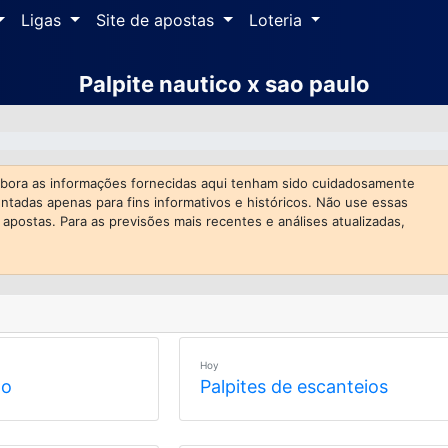
Ligas
Site de apostas
Loteria
Palpite nautico x sao paulo
Embora as informações fornecidas aqui tenham sido cuidadosamente
tadas apenas para fins informativos e históricos. Não use essas
postas. Para as previsões mais recentes e análises atualizadas,
Hoy
to
Palpites de escanteios