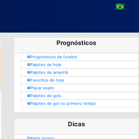
Prognósticos
⚽️Prognósticos de futebol
⚽️Palpites de hoje
⚽️Palpites de amanhã
⚽️Favoritos de hoje
⚽️Placar exato
⚽️Palpites de gols
⚽️Palpites de gol no primeiro tempo
Dicas
Bilhete pronto