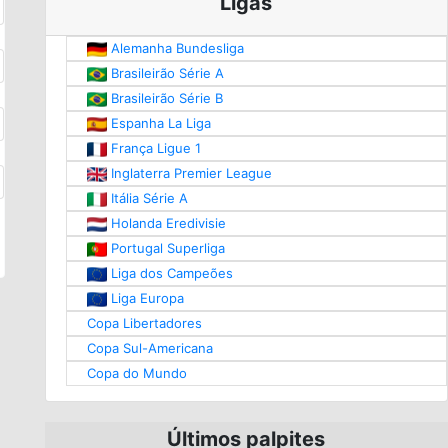
Ligas
Alemanha Bundesliga
Brasileirão Série A
Brasileirão Série B
Espanha La Liga
França Ligue 1
Inglaterra Premier League
Itália Série A
Holanda Eredivisie
Portugal Superliga
Liga dos Campeões
Liga Europa
Copa Libertadores
Copa Sul-Americana
Copa do Mundo
Últimos palpites