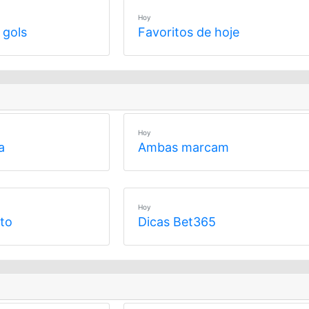
Hoy
 gols
Favoritos de hoje
Hoy
a
Ambas marcam
Hoy
rto
Dicas Bet365