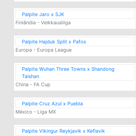
Palpite Jaro x SJK
Finlândia - Veikkausliiga
Palpite Hajduk Split x Pafos
Europa - Europa League
Palpite Wuhan Three Towns x Shandong
Taishan
China - FA Cup
Palpite Cruz Azul x Puebla
México - Liga MX
Palpite Vikingur Reykjavik x Keflavik