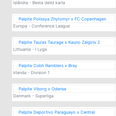
Islândia - Besta deild karla
Palpite Polissya Zhytomyr x FC Copenhagen
Europa - Conference League
Palpite Tauras Taurage x Kauno Zalgiris 2
Lithuania - I Lyga
Palpite Cobh Ramblers x Bray
Irlanda - Division 1
Palpite Viborg x Odense
Denmark - Superliga
Palpite Deportivo Paraguayo x Central