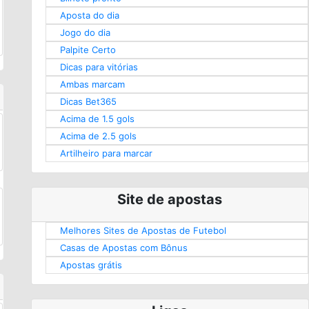
Aposta do dia
Jogo do dia
Palpite Certo
Dicas para vitórias
Ambas marcam
Dicas Bet365
Acima de 1.5 gols
Acima de 2.5 gols
Artilheiro para marcar
Site de apostas
Melhores Sites de Apostas de Futebol
Casas de Apostas com Bônus
Apostas grátis