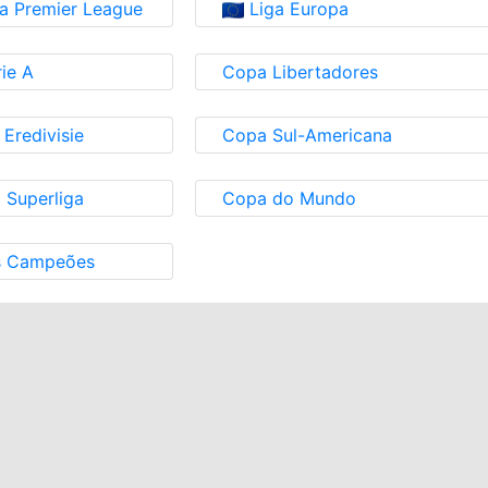
ra Premier League
Liga Europa
rie A
Copa Libertadores
Eredivisie
Copa Sul-Americana
 Superliga
Copa do Mundo
s Campeões