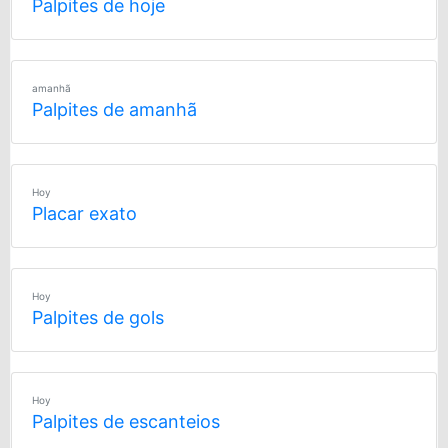
Palpites de hoje
amanhã
Palpites de amanhã
Hoy
Placar exato
Hoy
Palpites de gols
Hoy
Palpites de escanteios