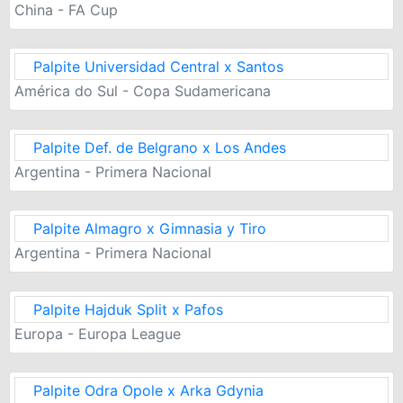
China - FA Cup
Palpite Universidad Central x Santos
América do Sul - Copa Sudamericana
Palpite Def. de Belgrano x Los Andes
Argentina - Primera Nacional
Palpite Almagro x Gimnasia y Tiro
Argentina - Primera Nacional
Palpite Hajduk Split x Pafos
Europa - Europa League
Palpite Odra Opole x Arka Gdynia