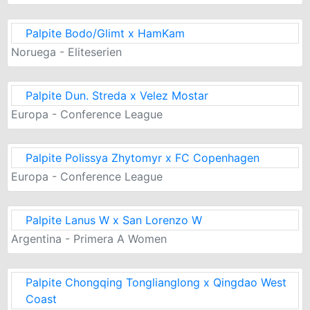
Palpite Bodo/Glimt x HamKam
Noruega - Eliteserien
Palpite Dun. Streda x Velez Mostar
Europa - Conference League
Palpite Polissya Zhytomyr x FC Copenhagen
Europa - Conference League
Palpite Lanus W x San Lorenzo W
Argentina - Primera A Women
Palpite Chongqing Tonglianglong x Qingdao West
Coast