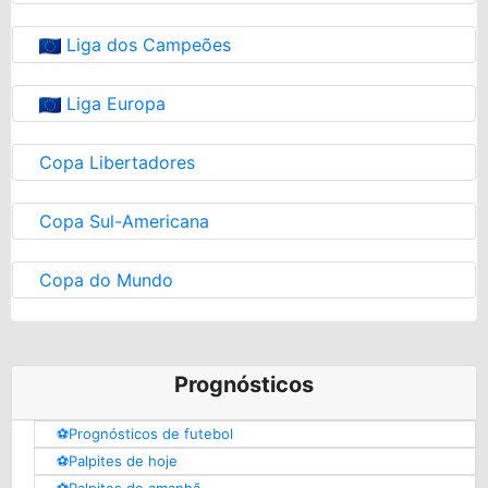
Liga dos Campeões
Liga Europa
Copa Libertadores
Copa Sul-Americana
Copa do Mundo
Prognósticos
⚽️Prognósticos de futebol
⚽️Palpites de hoje