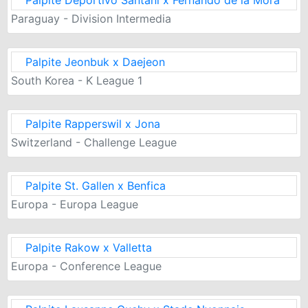
Palpite Deportivo Santani x Fernando de la Mora
Paraguay - Division Intermedia
Palpite Jeonbuk x Daejeon
South Korea - K League 1
Palpite Rapperswil x Jona
Switzerland - Challenge League
Palpite St. Gallen x Benfica
Europa - Europa League
Palpite Rakow x Valletta
Europa - Conference League