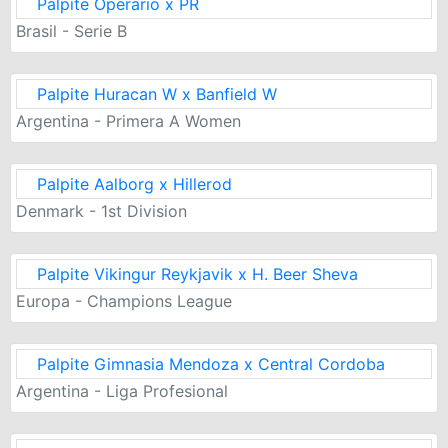
Palpite Operario x PR
Brasil - Serie B
Palpite Huracan W x Banfield W
Argentina - Primera A Women
Palpite Aalborg x Hillerod
Denmark - 1st Division
Palpite Vikingur Reykjavik x H. Beer Sheva
Europa - Champions League
Palpite Gimnasia Mendoza x Central Cordoba
Argentina - Liga Profesional