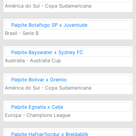
América do Sul - Copa Sudamericana
Palpite Botafogo SP x Juventude
Brasil - Serie B
Palpite Bayswater x Sydney FC
Australia - Australia Cup
Palpite Bolivar x Gremio
América do Sul - Copa Sudamericana
Palpite Egnatia x Celje
Europa - Champions League
Palpite Hafnarfjordur x Breidablik