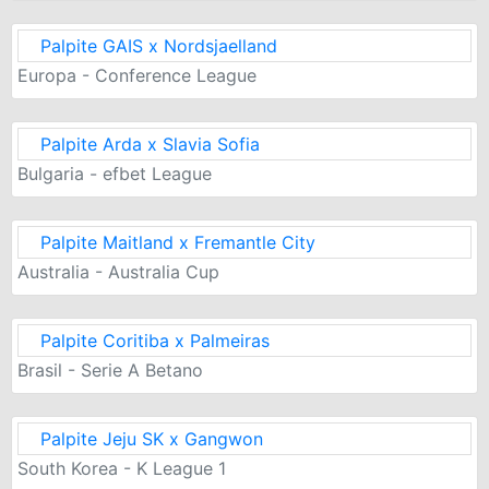
Palpite GAIS x Nordsjaelland
Europa - Conference League
Palpite Arda x Slavia Sofia
Bulgaria - efbet League
Palpite Maitland x Fremantle City
Australia - Australia Cup
Palpite Coritiba x Palmeiras
Brasil - Serie A Betano
Palpite Jeju SK x Gangwon
South Korea - K League 1