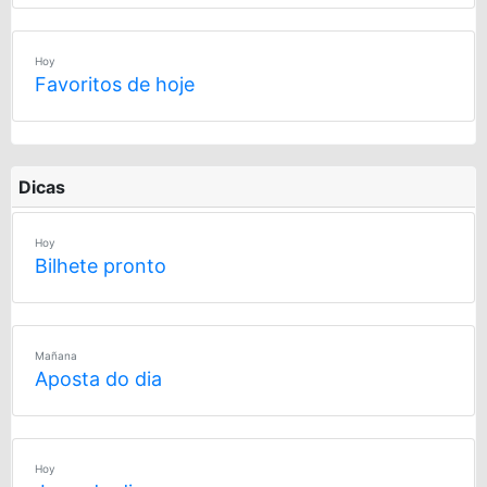
Hoy
Favoritos de hoje
Dicas
Hoy
Bilhete pronto
Mañana
Aposta do dia
Hoy