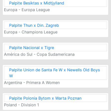
Palpite Besiktas x Midtjylland
Europa - Europa League
Palpite Thun x Din. Zagreb
Europa - Champions League
Palpite Nacional x Tigre
América do Sul - Copa Sudamericana
Palpite Union de Santa Fe W x Newells Old Boys
W
Argentina - Primera A Women
Palpite Polonia Bytom x Warta Poznan
Poland - Division 1