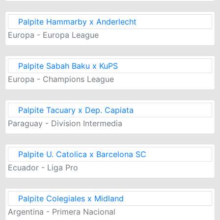
Palpite Hammarby x Anderlecht
Europa - Europa League
Palpite Sabah Baku x KuPS
Europa - Champions League
Palpite Tacuary x Dep. Capiata
Paraguay - Division Intermedia
Palpite U. Catolica x Barcelona SC
Ecuador - Liga Pro
Palpite Colegiales x Midland
Argentina - Primera Nacional