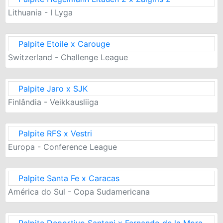
Lithuania - I Lyga
Palpite Etoile x Carouge
Switzerland - Challenge League
Palpite Jaro x SJK
Finlândia - Veikkausliiga
Palpite RFS x Vestri
Europa - Conference League
Palpite Santa Fe x Caracas
América do Sul - Copa Sudamericana