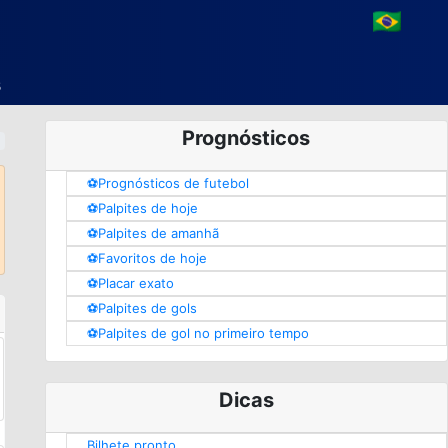
s
Prognósticos
⚽️Prognósticos de futebol
⚽️Palpites de hoje
⚽️Palpites de amanhã
⚽️Favoritos de hoje
⚽️Placar exato
⚽️Palpites de gols
⚽️Palpites de gol no primeiro tempo
Dicas
Bilhete pronto