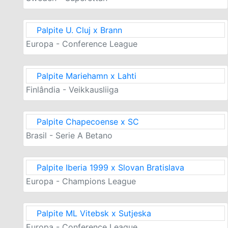
Palpite U. Cluj x Brann
Europa - Conference League
Palpite Mariehamn x Lahti
Finlândia - Veikkausliiga
Palpite Chapecoense x SC
Brasil - Serie A Betano
Palpite Iberia 1999 x Slovan Bratislava
Europa - Champions League
Palpite ML Vitebsk x Sutjeska
Europa - Conference League