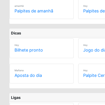
amanhã
Hoy
Palpites de amanhã
Palpites de
Dicas
Hoy
Hoy
Bilhete pronto
Jogo do di
Mañana
Hoy
Aposta do dia
Palpite Ce
Ligas