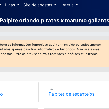
Ligas
Site de apostas
Loteria
Palpite orlando pirates x marumo gallant
Embora as informações fornecidas aqui tenham sido cuidadosamente
tadas apenas para fins informativos e históricos. Não use essas
postas. Para as previsões mais recentes e análises atualizadas,
Hoy
to
Palpites de escanteios