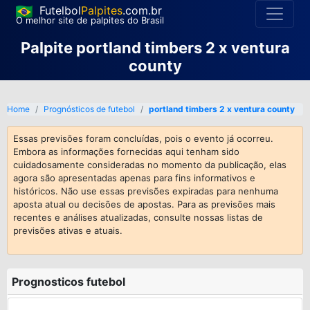
Futelbol
Palpites
.com.br
O melhor site de palpites do Brasil
Palpite portland timbers 2 x ventura
county
Home
Prognósticos de futebol
portland timbers 2 x ventura county
Essas previsões foram concluídas, pois o evento já ocorreu.
Embora as informações fornecidas aqui tenham sido
cuidadosamente consideradas no momento da publicação, elas
agora são apresentadas apenas para fins informativos e
históricos. Não use essas previsões expiradas para nenhuma
aposta atual ou decisões de apostas. Para as previsões mais
recentes e análises atualizadas, consulte nossas listas de
previsões ativas e atuais.
Prognosticos futebol