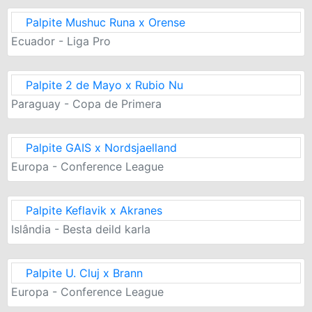
Palpite Mushuc Runa x Orense
Ecuador - Liga Pro
Palpite 2 de Mayo x Rubio Nu
Paraguay - Copa de Primera
Palpite GAIS x Nordsjaelland
Europa - Conference League
Palpite Keflavik x Akranes
Islândia - Besta deild karla
Palpite U. Cluj x Brann
Europa - Conference League