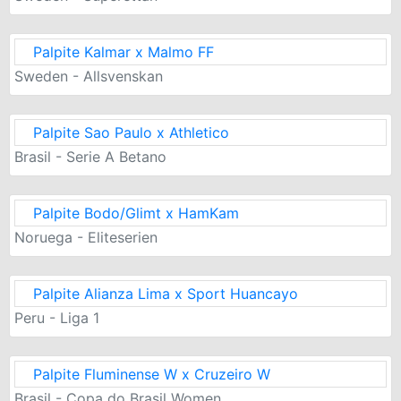
Palpite Kalmar x Malmo FF
Sweden - Allsvenskan
Palpite Sao Paulo x Athletico
Brasil - Serie A Betano
Palpite Bodo/Glimt x HamKam
Noruega - Eliteserien
Palpite Alianza Lima x Sport Huancayo
Peru - Liga 1
Palpite Fluminense W x Cruzeiro W
Brasil - Copa do Brasil Women