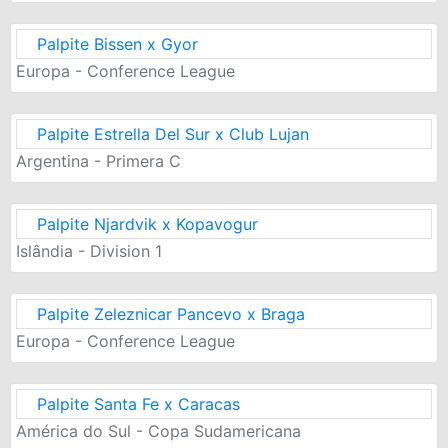
Palpite Bissen x Gyor
Europa - Conference League
Palpite Estrella Del Sur x Club Lujan
Argentina - Primera C
Palpite Njardvik x Kopavogur
Islândia - Division 1
Palpite Zeleznicar Pancevo x Braga
Europa - Conference League
Palpite Santa Fe x Caracas
América do Sul - Copa Sudamericana