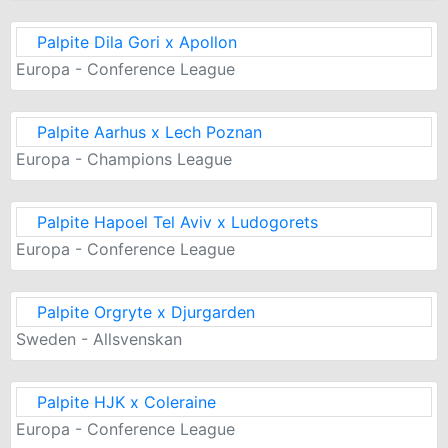
Palpite Dila Gori x Apollon
Europa - Conference League
Palpite Aarhus x Lech Poznan
Europa - Champions League
Palpite Hapoel Tel Aviv x Ludogorets
Europa - Conference League
Palpite Orgryte x Djurgarden
Sweden - Allsvenskan
Palpite HJK x Coleraine
Europa - Conference League