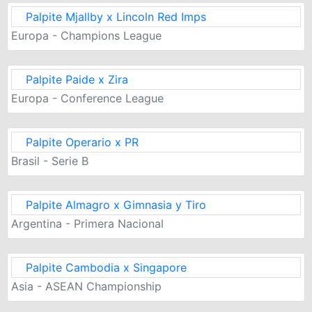
Palpite Mjallby x Lincoln Red Imps
Europa - Champions League
Palpite Paide x Zira
Europa - Conference League
Palpite Operario x PR
Brasil - Serie B
Palpite Almagro x Gimnasia y Tiro
Argentina - Primera Nacional
Palpite Cambodia x Singapore
Asia - ASEAN Championship