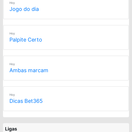
Hoy
Jogo do dia
Hoy
Palpite Certo
Hoy
Ambas marcam
Hoy
Dicas Bet365
Ligas