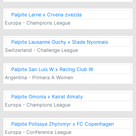
Palpite Larne x Crvena zvezda
Europa - Champions League
Palpite Lausanne Ouchy x Stade Nyonnais
Switzerland - Challenge League
Palpite San Luis W x Racing Club W
Argentina - Primera A Women
Palpite Omonia x Kairat Almaty
Europa - Champions League
Palpite Polissya Zhytomyr x FC Copenhagen
Europa - Conference League