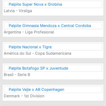
Palpite Super Nova x Grobina
Latvia - Virsliga
Palpite Gimnasia Mendoza x Central Cordoba
Argentina - Liga Profesional
Palpite Nacional x Tigre
América do Sul - Copa Sudamericana
Palpite Botafogo SP x Juventude
Brasil - Serie B
Palpite Vejle x AB Copenhagen
Denmark - 1st Division