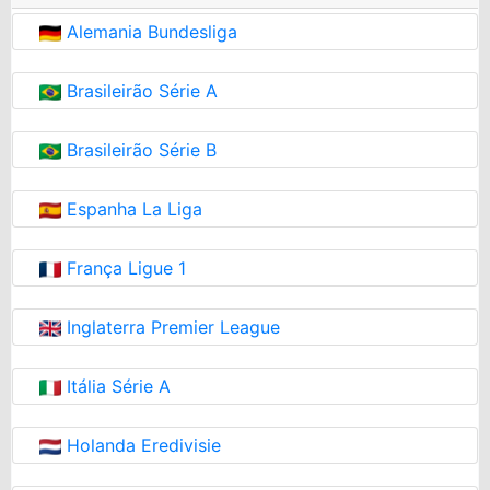
Alemania Bundesliga
Brasileirão Série A
Brasileirão Série B
Espanha La Liga
França Ligue 1
Inglaterra Premier League
Itália Série A
Holanda Eredivisie