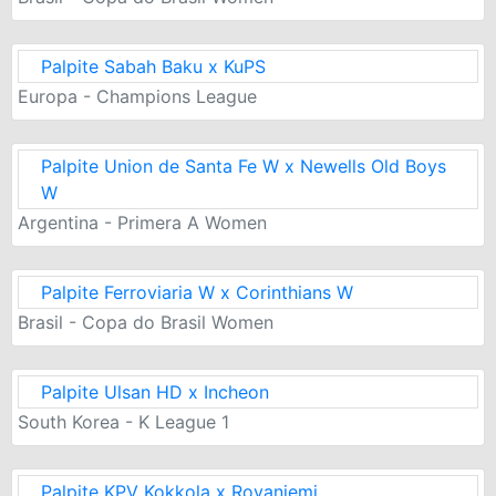
Palpite Sabah Baku x KuPS
Europa - Champions League
Palpite Union de Santa Fe W x Newells Old Boys
W
Argentina - Primera A Women
Palpite Ferroviaria W x Corinthians W
Brasil - Copa do Brasil Women
Palpite Ulsan HD x Incheon
South Korea - K League 1
Palpite KPV Kokkola x Rovaniemi