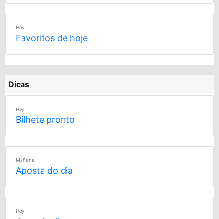
Hoy
Favoritos de hoje
Dicas
Hoy
Bilhete pronto
Mañana
Aposta do dia
Hoy