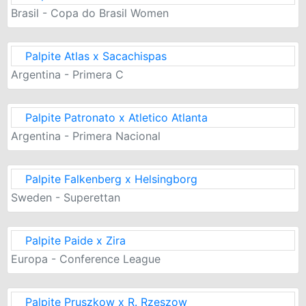
Brasil - Copa do Brasil Women
Palpite Atlas x Sacachispas
Argentina - Primera C
Palpite Patronato x Atletico Atlanta
Argentina - Primera Nacional
Palpite Falkenberg x Helsingborg
Sweden - Superettan
Palpite Paide x Zira
Europa - Conference League
Palpite Pruszkow x R. Rzeszow