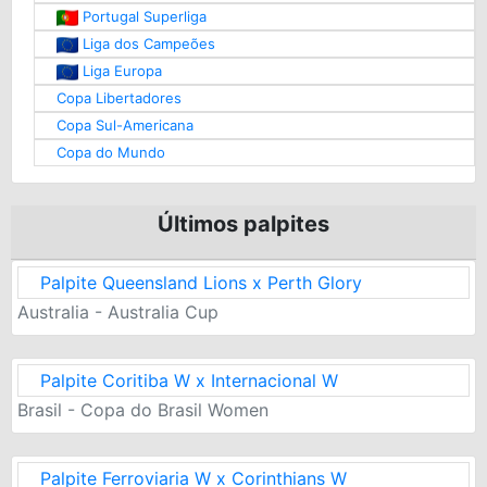
Portugal Superliga
Liga dos Campeões
Liga Europa
Copa Libertadores
Copa Sul-Americana
Copa do Mundo
Últimos palpites
Palpite Queensland Lions x Perth Glory
Australia - Australia Cup
Palpite Coritiba W x Internacional W
Brasil - Copa do Brasil Women
Palpite Ferroviaria W x Corinthians W