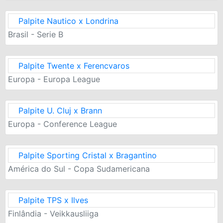
Palpite Nautico x Londrina
Brasil - Serie B
Palpite Twente x Ferencvaros
Europa - Europa League
Palpite U. Cluj x Brann
Europa - Conference League
Palpite Sporting Cristal x Bragantino
América do Sul - Copa Sudamericana
Palpite TPS x Ilves
Finlândia - Veikkausliiga