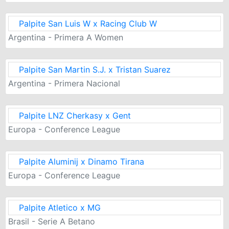
Palpite San Luis W x Racing Club W
Argentina - Primera A Women
Palpite San Martin S.J. x Tristan Suarez
Argentina - Primera Nacional
Palpite LNZ Cherkasy x Gent
Europa - Conference League
Palpite Aluminij x Dinamo Tirana
Europa - Conference League
Palpite Atletico x MG
Brasil - Serie A Betano