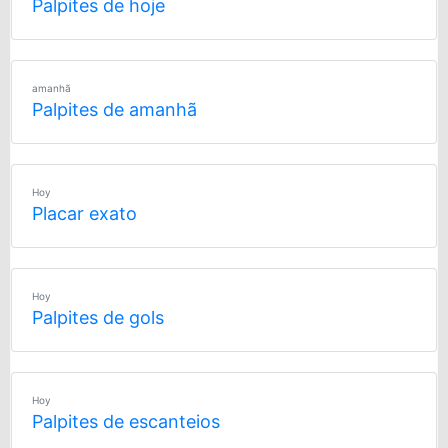
Palpites de hoje
amanhã
Palpites de amanhã
Hoy
Placar exato
Hoy
Palpites de gols
Hoy
Palpites de escanteios