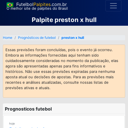
Futelbol
Palpites
.com.br
O melhor site de palpites do Brasil
Palpite preston x hull
Home
Prognósticos de futebol
preston x hull
Essas previsões foram concluídas, pois o evento já ocorreu.
Embora as informações fornecidas aqui tenham sido
cuidadosamente consideradas no momento da publicação, elas
agora são apresentadas apenas para fins informativos e
históricos. Não use essas previsões expiradas para nenhuma
aposta atual ou decisões de apostas. Para as previsões mais
recentes e análises atualizadas, consulte nossas listas de
previsões ativas e atuais.
Prognosticos futebol
hoje