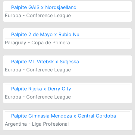
Palpite GAIS x Nordsjaelland
Europa - Conference League
Palpite 2 de Mayo x Rubio Nu
Paraguay - Copa de Primera
Palpite ML Vitebsk x Sutjeska
Europa - Conference League
Palpite Rijeka x Derry City
Europa - Conference League
Palpite Gimnasia Mendoza x Central Cordoba
Argentina - Liga Profesional