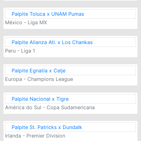
Palpite Toluca x UNAM Pumas
México - Liga MX
Palpite Alianza Atl. x Los Chankas
Peru - Liga 1
Palpite Egnatia x Celje
Europa - Champions League
Palpite Nacional x Tigre
América do Sul - Copa Sudamericana
Palpite St. Patricks x Dundalk
Irlanda - Premier Division