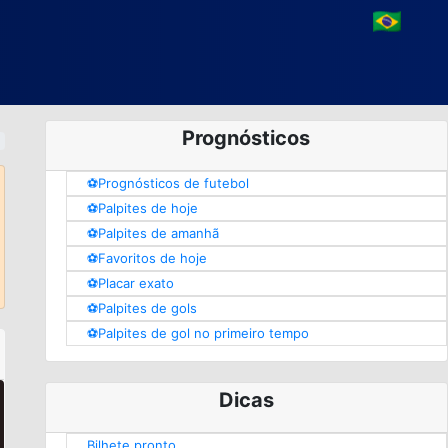
Prognósticos
⚽️Prognósticos de futebol
⚽️Palpites de hoje
⚽️Palpites de amanhã
⚽️Favoritos de hoje
⚽️Placar exato
⚽️Palpites de gols
⚽️Palpites de gol no primeiro tempo
Dicas
Bilhete pronto