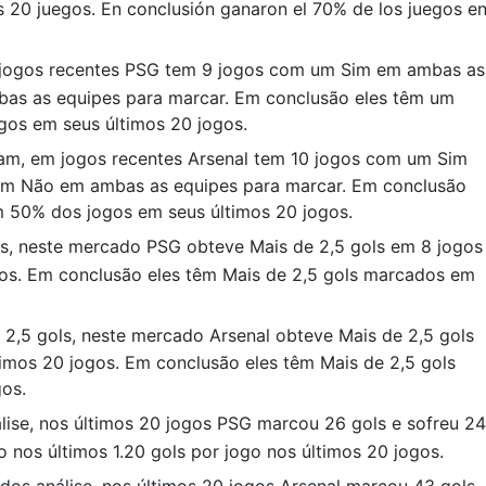
os 20 juegos. En conclusión ganaron el 70% de los juegos e
 jogos recentes PSG tem 9 jogos com um Sim em ambas as
bas as equipes para marcar. Em conclusão eles têm um
os em seus últimos 20 jogos.
am, em jogos recentes Arsenal tem 10 jogos com um Sim
um Não em ambas as equipes para marcar. Em conclusão
 50% dos jogos em seus últimos 20 jogos.
ls, neste mercado PSG obteve Mais de 2,5 gols em 8 jogos
gos. Em conclusão eles têm Mais de 2,5 gols marcados em
 2,5 gols, neste mercado Arsenal obteve Mais de 2,5 gols
imos 20 jogos. Em conclusão eles têm Mais de 2,5 gols
os.
lise, nos últimos 20 jogos PSG marcou 26 gols e sofreu 24
 nos últimos 1.20 gols por jogo nos últimos 20 jogos.