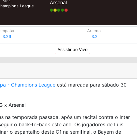
Arsenal
16:00
Champions League
empatar
Arsenal
3.26
3.2
Assistir ao Vivo
pa - Champions League
está marcada para sábado 30
s na temporada passada, após um recital contra o Inter
seguir o back-to-back este ano. Os jogadores de Luis
nar o espantalho deste C1 na semifinal, o Bayern de