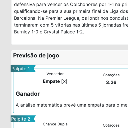
defensiva para vencer os Colchonores por 1-1 na p
qualificando-se para a sua primeira final da Liga 
Barcelona. Na Premier League, os londrinos conquis
terminaram com 5 vitórias nas últimas 5 jornadas fr
Burnley 1-0 e Crystal Palace 1-2.
Previsão de jogo
Palpite 1
Vencedor
Cotações
Empate [x]
3.26
Ganador
A análise matemática prevê uma empata para o m
Palpite 2
Chance Dupla
Cotações