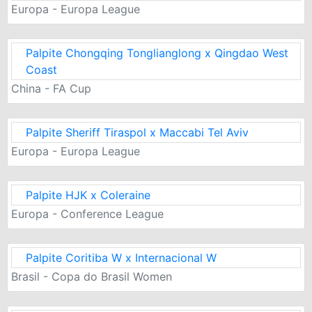
Europa - Europa League
Palpite Chongqing Tonglianglong x Qingdao West
Coast
China - FA Cup
Palpite Sheriff Tiraspol x Maccabi Tel Aviv
Europa - Europa League
Palpite HJK x Coleraine
Europa - Conference League
Palpite Coritiba W x Internacional W
Brasil - Copa do Brasil Women