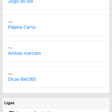
Jogo do dia
Hoy
Palpite Certo
Hoy
Ambas marcam
Hoy
Dicas Bet365
Ligas