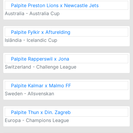
Palpite Preston Lions x Newcastle Jets
Australia - Australia Cup
Palpite Fylkir x Afturelding
Islândia - Icelandic Cup
Palpite Rapperswil x Jona
Switzerland - Challenge League
Palpite Kalmar x Malmo FF
Sweden - Allsvenskan
Palpite Thun x Din. Zagreb
Europa - Champions League