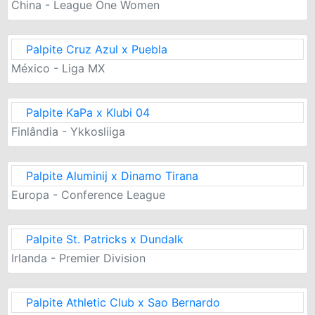
China - League One Women
Palpite Cruz Azul x Puebla
México - Liga MX
Palpite KaPa x Klubi 04
Finlândia - Ykkosliiga
Palpite Aluminij x Dinamo Tirana
Europa - Conference League
Palpite St. Patricks x Dundalk
Irlanda - Premier Division
Palpite Athletic Club x Sao Bernardo