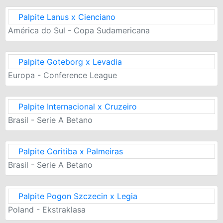
Palpite Lanus x Cienciano
América do Sul - Copa Sudamericana
Palpite Goteborg x Levadia
Europa - Conference League
Palpite Internacional x Cruzeiro
Brasil - Serie A Betano
Palpite Coritiba x Palmeiras
Brasil - Serie A Betano
Palpite Pogon Szczecin x Legia
Poland - Ekstraklasa