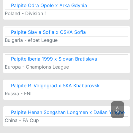
Palpite Odra Opole x Arka Gdynia
Poland - Division 1
Palpite Slavia Sofia x CSKA Sofia
Bulgaria - efbet League
Palpite Iberia 1999 x Slovan Bratislava
Europa - Champions League
Palpite R. Volgograd x SKA Khabarovsk
Russia - FNL
👆
Palpite Henan Songshan Longmen x Dalian Yingbo
China - FA Cup