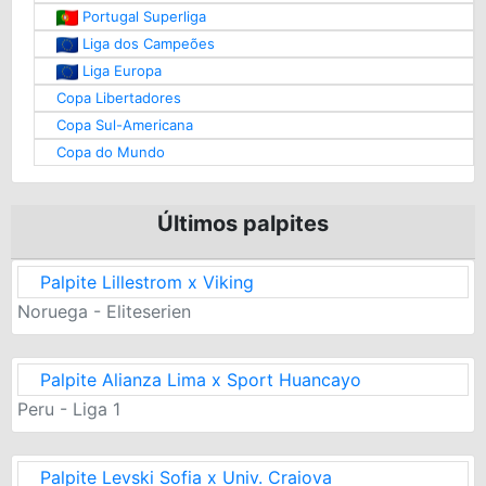
Portugal Superliga
Liga dos Campeões
Liga Europa
Copa Libertadores
Copa Sul-Americana
Copa do Mundo
Últimos palpites
Palpite Lillestrom x Viking
Noruega - Eliteserien
Palpite Alianza Lima x Sport Huancayo
Peru - Liga 1
Palpite Levski Sofia x Univ. Craiova