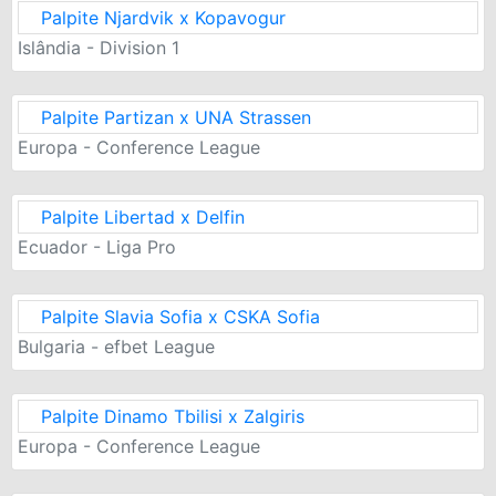
Palpite Njardvik x Kopavogur
Islândia - Division 1
Palpite Partizan x UNA Strassen
Europa - Conference League
Palpite Libertad x Delfin
Ecuador - Liga Pro
Palpite Slavia Sofia x CSKA Sofia
Bulgaria - efbet League
Palpite Dinamo Tbilisi x Zalgiris
Europa - Conference League