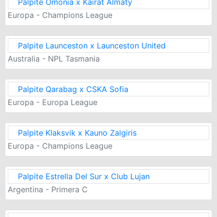
Palpite Omonia x Kairat Almaty
Europa - Champions League
Palpite Launceston x Launceston United
Australia - NPL Tasmania
Palpite Qarabag x CSKA Sofia
Europa - Europa League
Palpite Klaksvik x Kauno Zalgiris
Europa - Champions League
Palpite Estrella Del Sur x Club Lujan
Argentina - Primera C