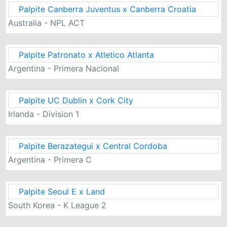
Palpite Canberra Juventus x Canberra Croatia
Australia - NPL ACT
Palpite Patronato x Atletico Atlanta
Argentina - Primera Nacional
Palpite UC Dublin x Cork City
Irlanda - Division 1
Palpite Berazategui x Central Cordoba
Argentina - Primera C
Palpite Seoul E x Land
South Korea - K League 2