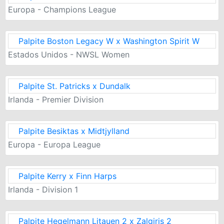
Europa - Champions League
Palpite Boston Legacy W x Washington Spirit W
Estados Unidos - NWSL Women
Palpite St. Patricks x Dundalk
Irlanda - Premier Division
Palpite Besiktas x Midtjylland
Europa - Europa League
Palpite Kerry x Finn Harps
Irlanda - Division 1
Palpite Hegelmann Litauen 2 x Zalgiris 2