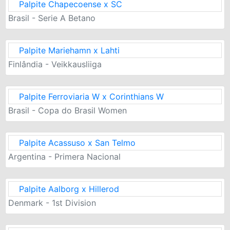
Palpite Chapecoense x SC
Brasil - Serie A Betano
Palpite Mariehamn x Lahti
Finlândia - Veikkausliiga
Palpite Ferroviaria W x Corinthians W
Brasil - Copa do Brasil Women
Palpite Acassuso x San Telmo
Argentina - Primera Nacional
Palpite Aalborg x Hillerod
Denmark - 1st Division