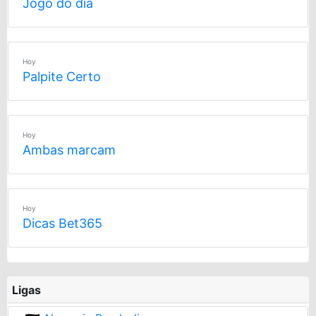
Jogo do dia
Hoy
Palpite Certo
Hoy
Ambas marcam
Hoy
Dicas Bet365
Ligas