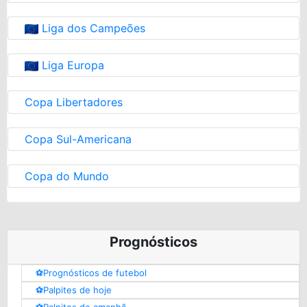
Liga dos Campeões
Liga Europa
Copa Libertadores
Copa Sul-Americana
Copa do Mundo
Prognósticos
⚽️Prognósticos de futebol
⚽️Palpites de hoje