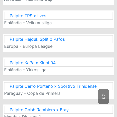
Palpite TPS x Ilves
Finlândia - Veikkausliiga
Palpite Hajduk Split x Pafos
Europa - Europa League
Palpite KaPa x Klubi 04
Finlândia - Ykkosliiga
Palpite Cerro Porteno x Sportivo Trinidense
Paraguay - Copa de Primera
👆
Palpite Cobh Ramblers x Bray
Irlanda - Division 1