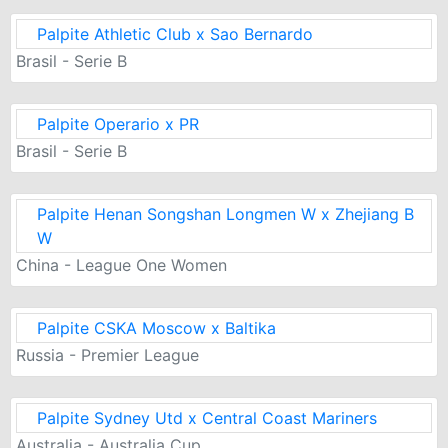
Palpite Athletic Club x Sao Bernardo
Brasil - Serie B
Palpite Operario x PR
Brasil - Serie B
Palpite Henan Songshan Longmen W x Zhejiang B
W
China - League One Women
Palpite CSKA Moscow x Baltika
Russia - Premier League
Palpite Sydney Utd x Central Coast Mariners
Australia - Australia Cup