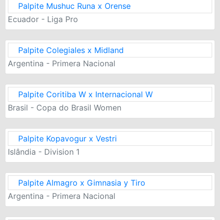
Palpite Mushuc Runa x Orense
Ecuador - Liga Pro
Palpite Colegiales x Midland
Argentina - Primera Nacional
Palpite Coritiba W x Internacional W
Brasil - Copa do Brasil Women
Palpite Kopavogur x Vestri
Islândia - Division 1
Palpite Almagro x Gimnasia y Tiro
Argentina - Primera Nacional