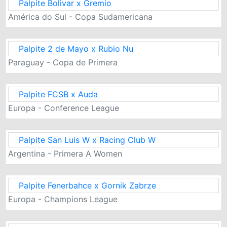
Palpite Bolivar x Gremio
América do Sul - Copa Sudamericana
Palpite 2 de Mayo x Rubio Nu
Paraguay - Copa de Primera
Palpite FCSB x Auda
Europa - Conference League
Palpite San Luis W x Racing Club W
Argentina - Primera A Women
Palpite Fenerbahce x Gornik Zabrze
Europa - Champions League