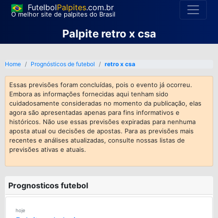
Futelbol
Palpites
.com.br
O melhor site de palpites do Brasil
Palpite retro x csa
Home
Prognósticos de futebol
retro x csa
Essas previsões foram concluídas, pois o evento já ocorreu.
Embora as informações fornecidas aqui tenham sido
cuidadosamente consideradas no momento da publicação, elas
agora são apresentadas apenas para fins informativos e
históricos. Não use essas previsões expiradas para nenhuma
aposta atual ou decisões de apostas. Para as previsões mais
recentes e análises atualizadas, consulte nossas listas de
previsões ativas e atuais.
Prognosticos futebol
hoje