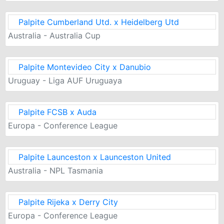
Palpite Cumberland Utd. x Heidelberg Utd
Australia - Australia Cup
Palpite Montevideo City x Danubio
Uruguay - Liga AUF Uruguaya
Palpite FCSB x Auda
Europa - Conference League
Palpite Launceston x Launceston United
Australia - NPL Tasmania
Palpite Rijeka x Derry City
Europa - Conference League