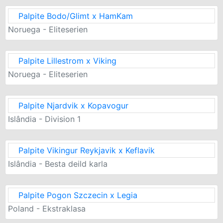
Palpite Bodo/Glimt x HamKam
Noruega - Eliteserien
Palpite Lillestrom x Viking
Noruega - Eliteserien
Palpite Njardvik x Kopavogur
Islândia - Division 1
Palpite Vikingur Reykjavik x Keflavik
Islândia - Besta deild karla
Palpite Pogon Szczecin x Legia
Poland - Ekstraklasa