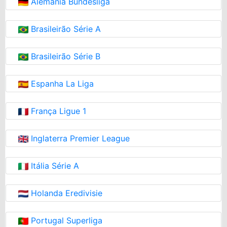
Alemania Bundesliga
Brasileirão Série A
Brasileirão Série B
Espanha La Liga
França Ligue 1
Inglaterra Premier League
Itália Série A
Holanda Eredivisie
Portugal Superliga