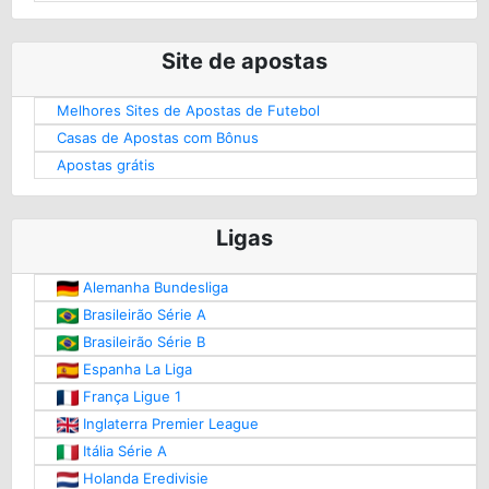
Site de apostas
Melhores Sites de Apostas de Futebol
Casas de Apostas com Bônus
Apostas grátis
Ligas
Alemanha Bundesliga
Brasileirão Série A
Brasileirão Série B
Espanha La Liga
França Ligue 1
Inglaterra Premier League
Itália Série A
Holanda Eredivisie