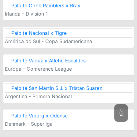
Palpite Cobh Ramblers x Bray
Irlanda - Division 1
Palpite Nacional x Tigre
América do Sul - Copa Sudamericana
Palpite Vaduz x Atletic Escaldes
Europa - Conference League
Palpite San Martin S.J. x Tristan Suarez
Argentina - Primera Nacional
👆
Palpite Viborg x Odense
Denmark - Superliga