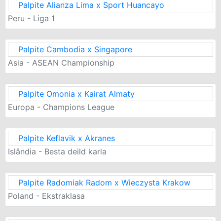
Palpite Alianza Lima x Sport Huancayo
Peru - Liga 1
Palpite Cambodia x Singapore
Asia - ASEAN Championship
Palpite Omonia x Kairat Almaty
Europa - Champions League
Palpite Keflavik x Akranes
Islândia - Besta deild karla
Palpite Radomiak Radom x Wieczysta Krakow
Poland - Ekstraklasa