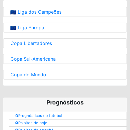
Liga dos Campeões
Liga Europa
Copa Libertadores
Copa Sul-Americana
Copa do Mundo
Prognósticos
⚽️Prognósticos de futebol
⚽️Palpites de hoje