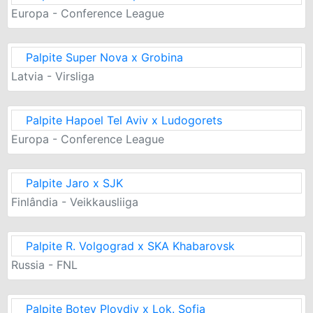
Europa - Conference League
Palpite Super Nova x Grobina
Latvia - Virsliga
Palpite Hapoel Tel Aviv x Ludogorets
Europa - Conference League
Palpite Jaro x SJK
Finlândia - Veikkausliiga
Palpite R. Volgograd x SKA Khabarovsk
Russia - FNL
Palpite Botev Plovdiv x Lok. Sofia