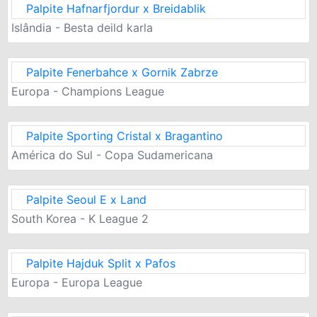
Palpite Hafnarfjordur x Breidablik
Islândia - Besta deild karla
Palpite Fenerbahce x Gornik Zabrze
Europa - Champions League
Palpite Sporting Cristal x Bragantino
América do Sul - Copa Sudamericana
Palpite Seoul E x Land
South Korea - K League 2
Palpite Hajduk Split x Pafos
Europa - Europa League