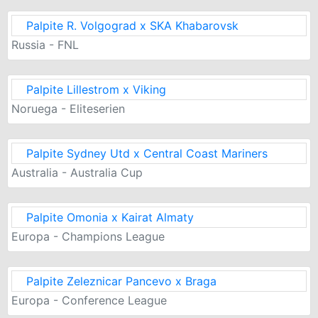
Palpite R. Volgograd x SKA Khabarovsk
Russia - FNL
Palpite Lillestrom x Viking
Noruega - Eliteserien
Palpite Sydney Utd x Central Coast Mariners
Australia - Australia Cup
Palpite Omonia x Kairat Almaty
Europa - Champions League
Palpite Zeleznicar Pancevo x Braga
Europa - Conference League