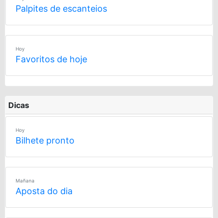
Palpites de escanteios
Hoy
Favoritos de hoje
Dicas
Hoy
Bilhete pronto
Mañana
Aposta do dia