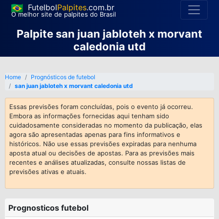
Futelbol
Palpites
.com.br
O melhor site de palpites do Brasil
Palpite san juan jabloteh x morvant
caledonia utd
Home
Prognósticos de futebol
san juan jabloteh x morvant caledonia utd
Essas previsões foram concluídas, pois o evento já ocorreu.
Embora as informações fornecidas aqui tenham sido
cuidadosamente consideradas no momento da publicação, elas
agora são apresentadas apenas para fins informativos e
históricos. Não use essas previsões expiradas para nenhuma
aposta atual ou decisões de apostas. Para as previsões mais
recentes e análises atualizadas, consulte nossas listas de
previsões ativas e atuais.
Prognosticos futebol