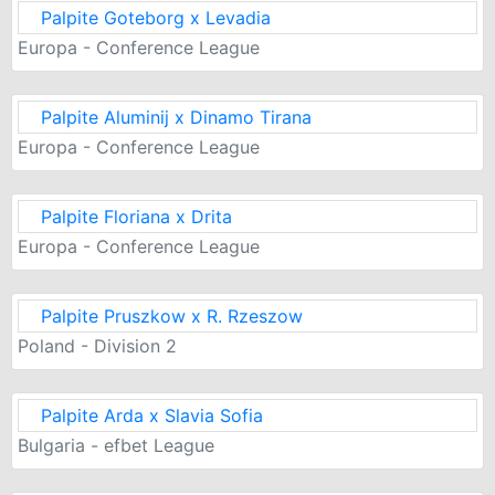
Palpite Goteborg x Levadia
Europa - Conference League
Palpite Aluminij x Dinamo Tirana
Europa - Conference League
Palpite Floriana x Drita
Europa - Conference League
Palpite Pruszkow x R. Rzeszow
Poland - Division 2
Palpite Arda x Slavia Sofia
Bulgaria - efbet League