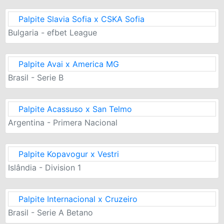
Palpite Slavia Sofia x CSKA Sofia
Bulgaria - efbet League
Palpite Avai x America MG
Brasil - Serie B
Palpite Acassuso x San Telmo
Argentina - Primera Nacional
Palpite Kopavogur x Vestri
Islândia - Division 1
Palpite Internacional x Cruzeiro
Brasil - Serie A Betano