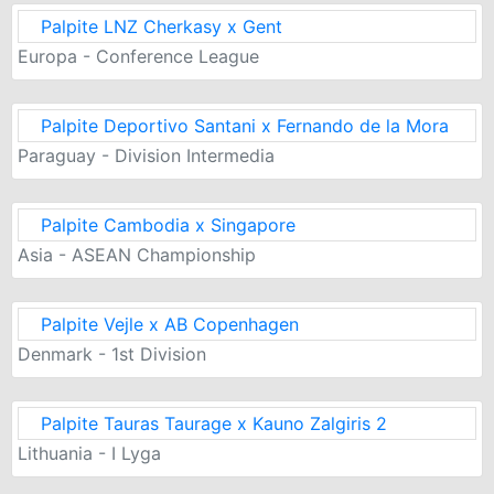
Palpite LNZ Cherkasy x Gent
Europa - Conference League
Palpite Deportivo Santani x Fernando de la Mora
Paraguay - Division Intermedia
Palpite Cambodia x Singapore
Asia - ASEAN Championship
Palpite Vejle x AB Copenhagen
Denmark - 1st Division
Palpite Tauras Taurage x Kauno Zalgiris 2
Lithuania - I Lyga