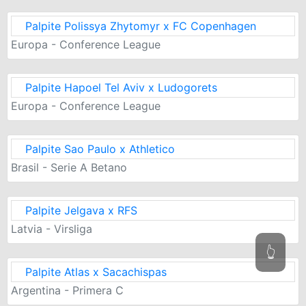
Palpite Polissya Zhytomyr x FC Copenhagen
Europa - Conference League
Palpite Hapoel Tel Aviv x Ludogorets
Europa - Conference League
Palpite Sao Paulo x Athletico
Brasil - Serie A Betano
Palpite Jelgava x RFS
Latvia - Virsliga
👆
Palpite Atlas x Sacachispas
Argentina - Primera C