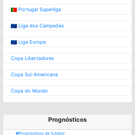
Portugal Superliga
Liga dos Campeões
Liga Europa
Copa Libertadores
Copa Sul-Americana
Copa do Mundo
Prognósticos
⚽️Prognósticos de futebol