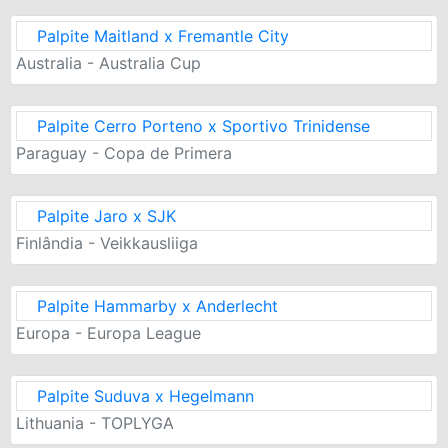
Palpite Maitland x Fremantle City
Australia - Australia Cup
Palpite Cerro Porteno x Sportivo Trinidense
Paraguay - Copa de Primera
Palpite Jaro x SJK
Finlândia - Veikkausliiga
Palpite Hammarby x Anderlecht
Europa - Europa League
Palpite Suduva x Hegelmann
Lithuania - TOPLYGA