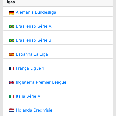
Ligas
Alemania Bundesliga
Brasileirão Série A
Brasileirão Série B
Espanha La Liga
França Ligue 1
Inglaterra Premier League
Itália Série A
Holanda Eredivisie