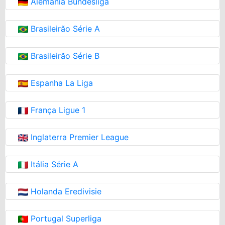
Alemania Bundesliga
Brasileirão Série A
Brasileirão Série B
Espanha La Liga
França Ligue 1
Inglaterra Premier League
Itália Série A
Holanda Eredivisie
Portugal Superliga