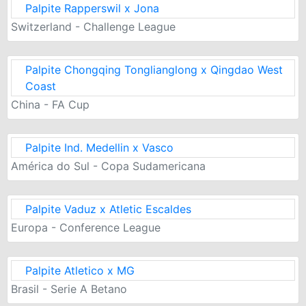
Palpite Rapperswil x Jona
Switzerland - Challenge League
Palpite Chongqing Tonglianglong x Qingdao West
Coast
China - FA Cup
Palpite Ind. Medellin x Vasco
América do Sul - Copa Sudamericana
Palpite Vaduz x Atletic Escaldes
Europa - Conference League
Palpite Atletico x MG
Brasil - Serie A Betano