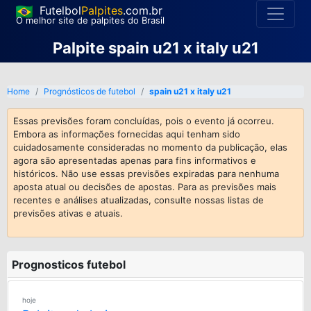
Futelbol
Palpites
.com.br
O melhor site de palpites do Brasil
Palpite spain u21 x italy u21
Home
Prognósticos de futebol
spain u21 x italy u21
Essas previsões foram concluídas, pois o evento já ocorreu.
Embora as informações fornecidas aqui tenham sido
cuidadosamente consideradas no momento da publicação, elas
agora são apresentadas apenas para fins informativos e
históricos. Não use essas previsões expiradas para nenhuma
aposta atual ou decisões de apostas. Para as previsões mais
recentes e análises atualizadas, consulte nossas listas de
previsões ativas e atuais.
Prognosticos futebol
hoje