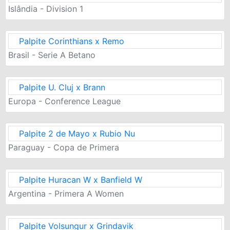
Islândia - Division 1
Palpite Corinthians x Remo
Brasil - Serie A Betano
Palpite U. Cluj x Brann
Europa - Conference League
Palpite 2 de Mayo x Rubio Nu
Paraguay - Copa de Primera
Palpite Huracan W x Banfield W
Argentina - Primera A Women
Palpite Volsungur x Grindavik