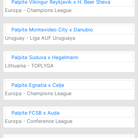
Palpite Vikingur Reykjavik x H. Beer Sheva
Europa - Champions League
Palpite Montevideo City x Danubio
Uruguay - Liga AUF Uruguaya
Palpite Suduva x Hegelmann
Lithuania - TOPLYGA
Palpite Egnatia x Celje
Europa - Champions League
Palpite FCSB x Auda
Europa - Conference League