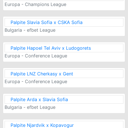
Europa - Champions League
Palpite Slavia Sofia x CSKA Sofia
Bulgaria - efbet League
Palpite Hapoel Tel Aviv x Ludogorets
Europa - Conference League
Palpite LNZ Cherkasy x Gent
Europa - Conference League
Palpite Arda x Slavia Sofia
Bulgaria - efbet League
Palpite Njardvik x Kopavogur