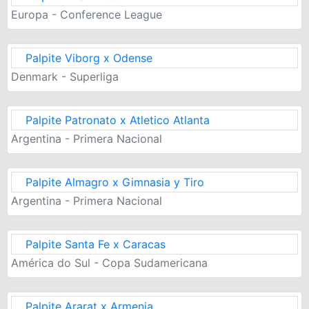
Europa - Conference League
Palpite Viborg x Odense
Denmark - Superliga
Palpite Patronato x Atletico Atlanta
Argentina - Primera Nacional
Palpite Almagro x Gimnasia y Tiro
Argentina - Primera Nacional
Palpite Santa Fe x Caracas
América do Sul - Copa Sudamericana
Palpite Ararat x Armenia