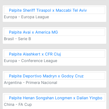
Palpite Sheriff Tiraspol x Maccabi Tel Aviv
Europa - Europa League
Palpite Avai x America MG
Brasil - Serie B
Palpite Alashkert x CFR Cluj
Europa - Conference League
Palpite Deportivo Madryn x Godoy Cruz
Argentina - Primera Nacional
Palpite Henan Songshan Longmen x Dalian Yingbo
China - FA Cup