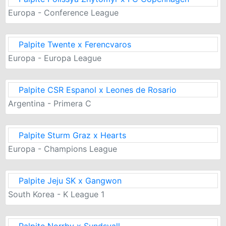
Europa - Conference League
Palpite Twente x Ferencvaros
Europa - Europa League
Palpite CSR Espanol x Leones de Rosario
Argentina - Primera C
Palpite Sturm Graz x Hearts
Europa - Champions League
Palpite Jeju SK x Gangwon
South Korea - K League 1