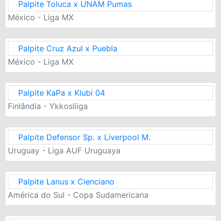
Palpite Toluca x UNAM Pumas
México - Liga MX
Palpite Cruz Azul x Puebla
México - Liga MX
Palpite KaPa x Klubi 04
Finlândia - Ykkosliiga
Palpite Defensor Sp. x Liverpool M.
Uruguay - Liga AUF Uruguaya
Palpite Lanus x Cienciano
América do Sul - Copa Sudamericana