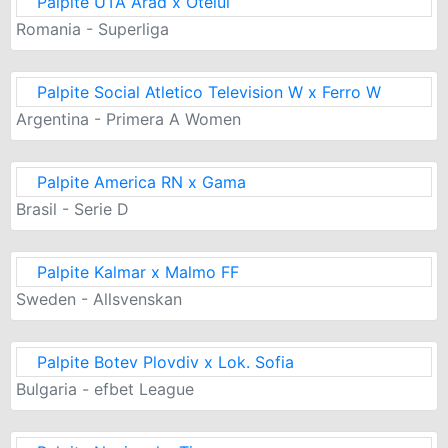
Palpite UTA Arad x Otelul
Romania - Superliga
Palpite Social Atletico Television W x Ferro W
Argentina - Primera A Women
Palpite America RN x Gama
Brasil - Serie D
Palpite Kalmar x Malmo FF
Sweden - Allsvenskan
Palpite Botev Plovdiv x Lok. Sofia
Bulgaria - efbet League