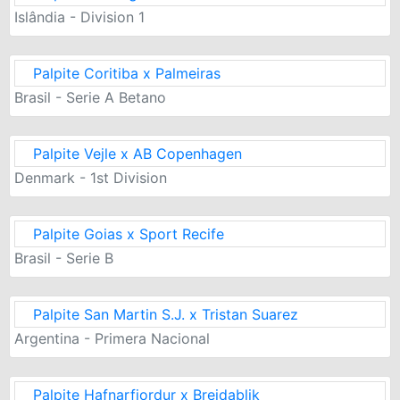
Islândia - Division 1
Palpite Coritiba x Palmeiras
Brasil - Serie A Betano
Palpite Vejle x AB Copenhagen
Denmark - 1st Division
Palpite Goias x Sport Recife
Brasil - Serie B
Palpite San Martin S.J. x Tristan Suarez
Argentina - Primera Nacional
Palpite Hafnarfjordur x Breidablik