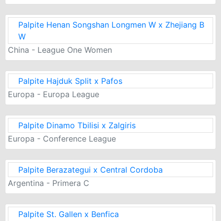
Palpite Henan Songshan Longmen W x Zhejiang B
W
China - League One Women
Palpite Hajduk Split x Pafos
Europa - Europa League
Palpite Dinamo Tbilisi x Zalgiris
Europa - Conference League
Palpite Berazategui x Central Cordoba
Argentina - Primera C
Palpite St. Gallen x Benfica