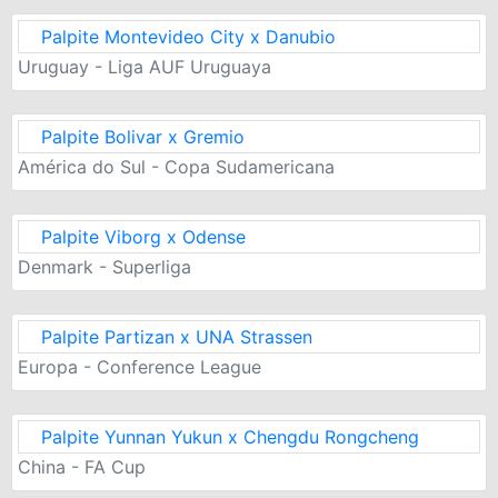
Palpite Montevideo City x Danubio
Uruguay - Liga AUF Uruguaya
Palpite Bolivar x Gremio
América do Sul - Copa Sudamericana
Palpite Viborg x Odense
Denmark - Superliga
Palpite Partizan x UNA Strassen
Europa - Conference League
Palpite Yunnan Yukun x Chengdu Rongcheng
China - FA Cup