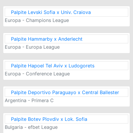
Palpite Levski Sofia x Univ. Craiova
Europa - Champions League
Palpite Hammarby x Anderlecht
Europa - Europa League
Palpite Hapoel Tel Aviv x Ludogorets
Europa - Conference League
Palpite Deportivo Paraguayo x Central Ballester
Argentina - Primera C
Palpite Botev Plovdiv x Lok. Sofia
Bulgaria - efbet League