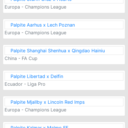
Europa - Champions League
Palpite Aarhus x Lech Poznan
Europa - Champions League
Palpite Shanghai Shenhua x Qingdao Hainiu
China - FA Cup
Palpite Libertad x Delfin
Ecuador - Liga Pro
Palpite Mjallby x Lincoln Red Imps
Europa - Champions League
Palpite Kalmar x Malmo FF