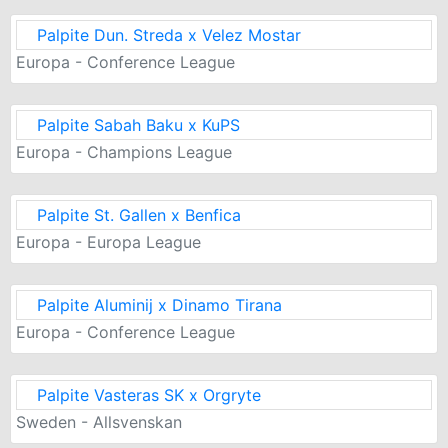
Palpite Dun. Streda x Velez Mostar
Europa - Conference League
Palpite Sabah Baku x KuPS
Europa - Champions League
Palpite St. Gallen x Benfica
Europa - Europa League
Palpite Aluminij x Dinamo Tirana
Europa - Conference League
Palpite Vasteras SK x Orgryte
Sweden - Allsvenskan