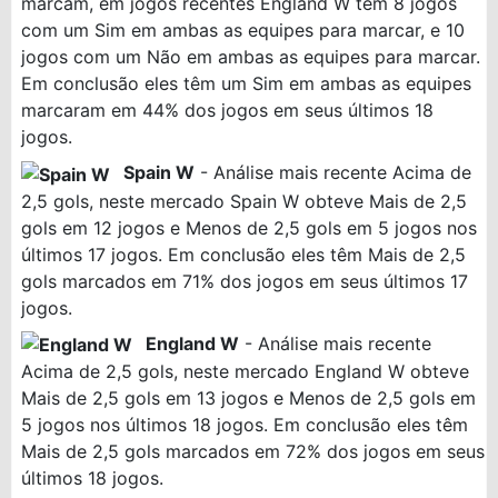
marcam, em jogos recentes England W tem 8 jogos
com um Sim em ambas as equipes para marcar, e 10
jogos com um Não em ambas as equipes para marcar.
Em conclusão eles têm um Sim em ambas as equipes
marcaram em 44% dos jogos em seus últimos 18
jogos.
Spain W
- Análise mais recente Acima de
2,5 gols, neste mercado Spain W obteve Mais de 2,5
gols em 12 jogos e Menos de 2,5 gols em 5 jogos nos
últimos 17 jogos. Em conclusão eles têm Mais de 2,5
gols marcados em 71% dos jogos em seus últimos 17
jogos.
England W
- Análise mais recente
Acima de 2,5 gols, neste mercado England W obteve
Mais de 2,5 gols em 13 jogos e Menos de 2,5 gols em
5 jogos nos últimos 18 jogos. Em conclusão eles têm
Mais de 2,5 gols marcados em 72% dos jogos em seus
últimos 18 jogos.