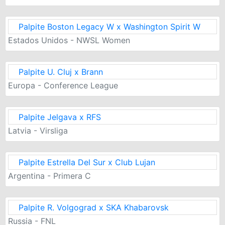
Palpite Boston Legacy W x Washington Spirit W
Estados Unidos - NWSL Women
Palpite U. Cluj x Brann
Europa - Conference League
Palpite Jelgava x RFS
Latvia - Virsliga
Palpite Estrella Del Sur x Club Lujan
Argentina - Primera C
Palpite R. Volgograd x SKA Khabarovsk
Russia - FNL