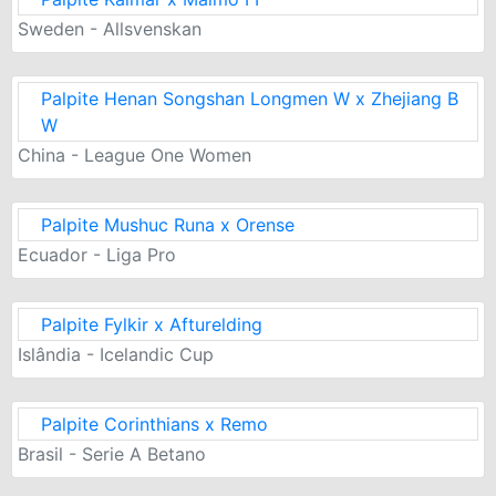
Sweden - Allsvenskan
Palpite Henan Songshan Longmen W x Zhejiang B
W
China - League One Women
Palpite Mushuc Runa x Orense
Ecuador - Liga Pro
Palpite Fylkir x Afturelding
Islândia - Icelandic Cup
Palpite Corinthians x Remo
Brasil - Serie A Betano