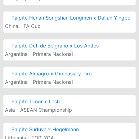
Palpite Henan Songshan Longmen x Dalian Yingbo
China - FA Cup
Palpite Def. de Belgrano x Los Andes
Argentina - Primera Nacional
Palpite Almagro x Gimnasia y Tiro
Argentina - Primera Nacional
Palpite Timor x Leste
Asia - ASEAN Championship
Palpite Suduva x Hegelmann
Lithuania - TOPLYGA