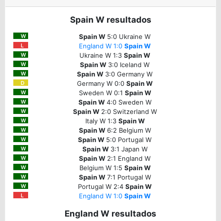
Spain W resultados
Spain W
5:0 Ukraine W
W
England W 1:0
Spain W
L
Ukraine W 1:3
Spain W
W
Spain W
3:0 Iceland W
W
Spain W
3:0 Germany W
W
Germany W 0:0
Spain W
D
Sweden W 0:1
Spain W
W
Spain W
4:0 Sweden W
W
Spain W
2:0 Switzerland W
W
Italy W 1:3
Spain W
W
Spain W
6:2 Belgium W
W
Spain W
5:0 Portugal W
W
Spain W
3:1 Japan W
W
Spain W
2:1 England W
W
Belgium W 1:5
Spain W
W
Spain W
7:1 Portugal W
W
Portugal W 2:4
Spain W
W
England W 1:0
Spain W
L
England W resultados