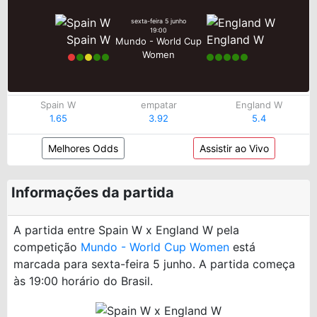
sexta-feira 5 junho
19:00
Spain W
England W
Mundo - World Cup
Women
Spain W
empatar
England W
1.65
3.92
5.4
Melhores Odds
Assistir ao Vivo
Informações da partida
A partida entre Spain W x England W pela
competição
Mundo - World Cup Women
está
marcada para sexta-feira 5 junho. A partida começa
às 19:00 horário do Brasil.