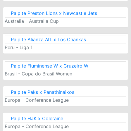
Palpite Preston Lions x Newcastle Jets
Australia - Australia Cup
Palpite Alianza Atl. x Los Chankas
Peru - Liga 1
Palpite Fluminense W x Cruzeiro W
Brasil - Copa do Brasil Women
Palpite Paks x Panathinaikos
Europa - Conference League
Palpite HJK x Coleraine
Europa - Conference League