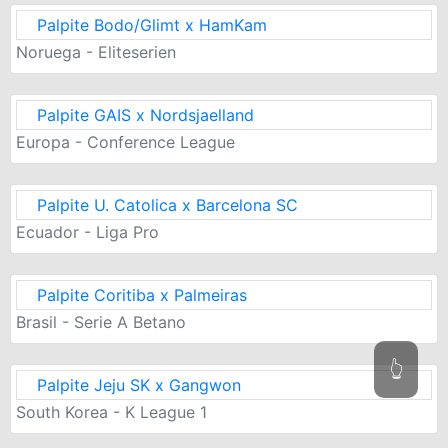
Palpite Bodo/Glimt x HamKam
Noruega - Eliteserien
Palpite GAIS x Nordsjaelland
Europa - Conference League
Palpite U. Catolica x Barcelona SC
Ecuador - Liga Pro
Palpite Coritiba x Palmeiras
Brasil - Serie A Betano
👆
Palpite Jeju SK x Gangwon
South Korea - K League 1