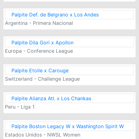
Palpite Def. de Belgrano x Los Andes
Argentina - Primera Nacional
Palpite Dila Gori x Apollon
Europa - Conference League
Palpite Etoile x Carouge
Switzerland - Challenge League
Palpite Alianza Atl. x Los Chankas
Peru - Liga 1
Palpite Boston Legacy W x Washington Spirit W
Estados Unidos - NWSL Women