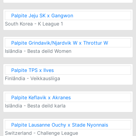
Palpite Jeju SK x Gangwon
South Korea - K League 1
Palpite Grindavik/Njardvik W x Throttur W
Islândia - Besta deild Women
Palpite TPS x Ilves
Finlândia - Veikkausliiga
Palpite Keflavik x Akranes
Islândia - Besta deild karla
Palpite Lausanne Ouchy x Stade Nyonnais
Switzerland - Challenge League