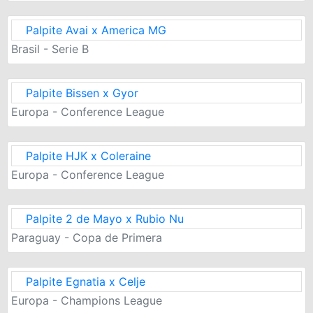
Palpite Avai x America MG
Brasil - Serie B
Palpite Bissen x Gyor
Europa - Conference League
Palpite HJK x Coleraine
Europa - Conference League
Palpite 2 de Mayo x Rubio Nu
Paraguay - Copa de Primera
Palpite Egnatia x Celje
Europa - Champions League