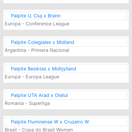
Palpite U. Cluj x Brann
Europa - Conference League
Palpite Colegiales x Midland
Argentina - Primera Nacional
Palpite Besiktas x Midtjylland
Europa - Europa League
Palpite UTA Arad x Otelul
Romania - Superliga
Palpite Fluminense W x Cruzeiro W
Brasil - Copa do Brasil Women