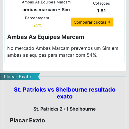
Ambas As Equipes Marcam
Cotações
ambas marcam - Sim
1.81
Percentagem
Comparar cuotas ⬇
54%
Ambas As Equipes Marcam
No mercado Ambas Marcam prevemos um Sim em
ambas as equipes para marcar com 54%.
Placar Exato
St. Patricks vs Shelbourne resultado
exato
St. Patricks 2 : 1 Shelbourne
Placar Exato