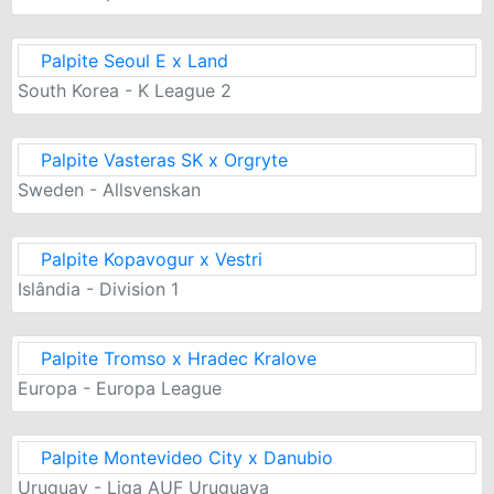
Palpite Seoul E x Land
South Korea - K League 2
Palpite Vasteras SK x Orgryte
Sweden - Allsvenskan
Palpite Kopavogur x Vestri
Islândia - Division 1
Palpite Tromso x Hradec Kralove
Europa - Europa League
Palpite Montevideo City x Danubio
Uruguay - Liga AUF Uruguaya