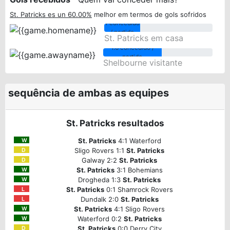
St. Patricks es un 60.00%
melhor em termos de gols sofridos
1 concedido
/ partido
St. Patricks em casa
1.6 concedido /
partido
Shelbourne visitante
sequência de ambas as equipes
St. Patricks resultados
St. Patricks
4:1 Waterford
W
Sligo Rovers 1:1
St. Patricks
D
Galway 2:2
St. Patricks
D
St. Patricks
3:1 Bohemians
W
Drogheda 1:3
St. Patricks
W
St. Patricks
0:1 Shamrock Rovers
L
Dundalk 2:0
St. Patricks
L
St. Patricks
4:1 Sligo Rovers
W
Waterford 0:2
St. Patricks
W
St. Patricks
0:0 Derry City
D