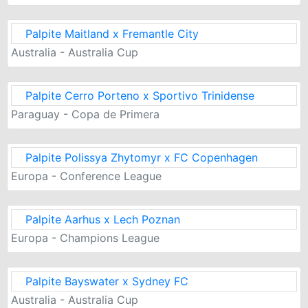
Palpite Maitland x Fremantle City
Australia - Australia Cup
Palpite Cerro Porteno x Sportivo Trinidense
Paraguay - Copa de Primera
Palpite Polissya Zhytomyr x FC Copenhagen
Europa - Conference League
Palpite Aarhus x Lech Poznan
Europa - Champions League
Palpite Bayswater x Sydney FC
Australia - Australia Cup