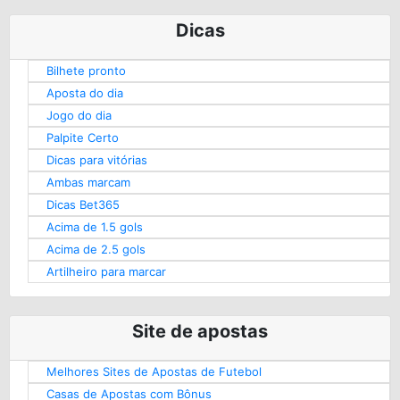
Dicas
Bilhete pronto
Aposta do dia
Jogo do dia
Palpite Certo
Dicas para vitórias
Ambas marcam
Dicas Bet365
Acima de 1.5 gols
Acima de 2.5 gols
Artilheiro para marcar
Site de apostas
Melhores Sites de Apostas de Futebol
Casas de Apostas com Bônus