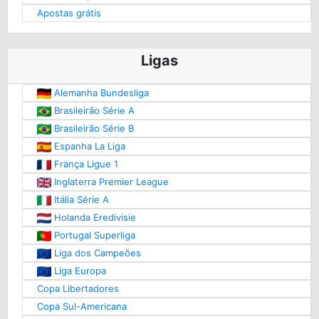
Apostas grátis
Ligas
Alemanha Bundesliga
Brasileirão Série A
Brasileirão Série B
Espanha La Liga
França Ligue 1
Inglaterra Premier League
Itália Série A
Holanda Eredivisie
Portugal Superliga
Liga dos Campeões
Liga Europa
Copa Libertadores
Copa Sul-Americana