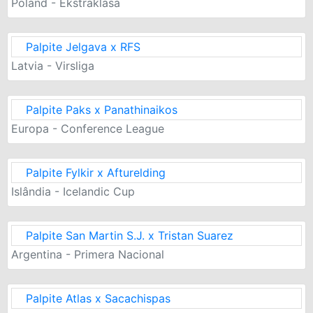
Poland - Ekstraklasa
Palpite Jelgava x RFS
Latvia - Virsliga
Palpite Paks x Panathinaikos
Europa - Conference League
Palpite Fylkir x Afturelding
Islândia - Icelandic Cup
Palpite San Martin S.J. x Tristan Suarez
Argentina - Primera Nacional
Palpite Atlas x Sacachispas