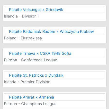
Palpite Volsungur x Grindavik
Islândia - Division 1
Palpite Radomiak Radom x Wieczysta Krakow
Poland - Ekstraklasa
Palpite Trnava x CSKA 1948 Sofia
Europa - Conference League
Palpite St. Patricks x Dundalk
Irlanda - Premier Division
Palpite Ararat x Armenia
Europa - Champions League