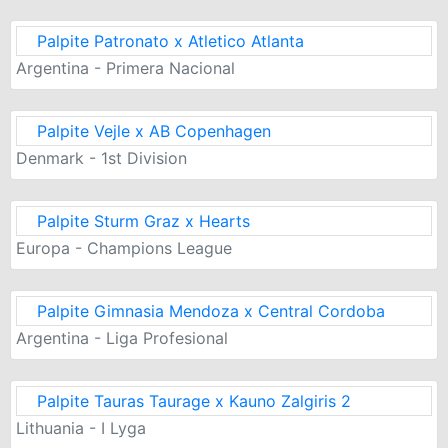
Palpite Patronato x Atletico Atlanta
Argentina - Primera Nacional
Palpite Vejle x AB Copenhagen
Denmark - 1st Division
Palpite Sturm Graz x Hearts
Europa - Champions League
Palpite Gimnasia Mendoza x Central Cordoba
Argentina - Liga Profesional
Palpite Tauras Taurage x Kauno Zalgiris 2
Lithuania - I Lyga