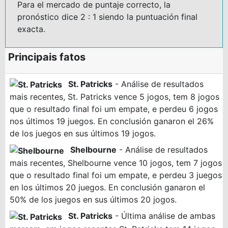
Para el mercado de puntaje correcto, la
pronóstico dice 2 : 1 siendo la puntuación final
exacta.
Principais fatos
St. Patricks
- Análise de resultados
mais recentes, St. Patricks vence 5 jogos, tem 8 jogos
que o resultado final foi um empate, e perdeu 6 jogos
nos últimos 19 juegos. En conclusión ganaron el 26%
de los juegos en sus últimos 19 jogos.
Shelbourne
- Análise de resultados
mais recentes, Shelbourne vence 10 jogos, tem 7 jogos
que o resultado final foi um empate, e perdeu 3 juegos
en los últimos 20 juegos. En conclusión ganaron el
50% de los juegos en sus últimos 20 jogos.
St. Patricks
- Última análise de ambas