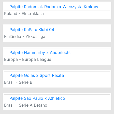
Palpite Radomiak Radom x Wieczysta Krakow
Poland - Ekstraklasa
Palpite KaPa x Klubi 04
Finlândia - Ykkosliiga
Palpite Hammarby x Anderlecht
Europa - Europa League
Palpite Goias x Sport Recife
Brasil - Serie B
Palpite Sao Paulo x Athletico
Brasil - Serie A Betano