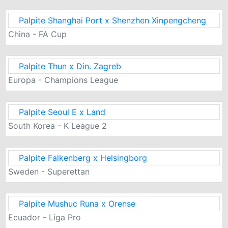
Palpite Shanghai Port x Shenzhen Xinpengcheng
China - FA Cup
Palpite Thun x Din. Zagreb
Europa - Champions League
Palpite Seoul E x Land
South Korea - K League 2
Palpite Falkenberg x Helsingborg
Sweden - Superettan
Palpite Mushuc Runa x Orense
Ecuador - Liga Pro