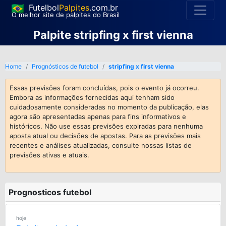
Futelbol
Palpites
.com.br
O melhor site de palpites do Brasil
Palpite stripfing x first vienna
Home
Prognósticos de futebol
stripfing x first vienna
Essas previsões foram concluídas, pois o evento já ocorreu.
Embora as informações fornecidas aqui tenham sido
cuidadosamente consideradas no momento da publicação, elas
agora são apresentadas apenas para fins informativos e
históricos. Não use essas previsões expiradas para nenhuma
aposta atual ou decisões de apostas. Para as previsões mais
recentes e análises atualizadas, consulte nossas listas de
previsões ativas e atuais.
Prognosticos futebol
hoje