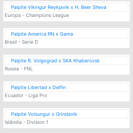
Palpite Vikingur Reykjavik x H. Beer Sheva
Europa - Champions League
Palpite America RN x Gama
Brasil - Serie D
Palpite R. Volgograd x SKA Khabarovsk
Russia - FNL
Palpite Libertad x Delfin
Ecuador - Liga Pro
Palpite Volsungur x Grindavik
Islândia - Division 1