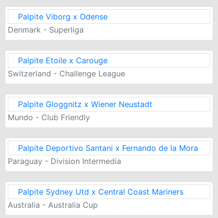
Palpite Viborg x Odense
Denmark - Superliga
Palpite Etoile x Carouge
Switzerland - Challenge League
Palpite Gloggnitz x Wiener Neustadt
Mundo - Club Friendly
Palpite Deportivo Santani x Fernando de la Mora
Paraguay - Division Intermedia
Palpite Sydney Utd x Central Coast Mariners
Australia - Australia Cup