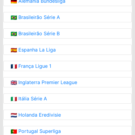
Alemania Bundesliga
Brasileirão Série A
Brasileirão Série B
Espanha La Liga
França Ligue 1
Inglaterra Premier League
Itália Série A
Holanda Eredivisie
Portugal Superliga