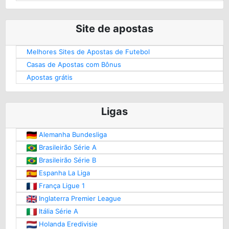
Site de apostas
Melhores Sites de Apostas de Futebol
Casas de Apostas com Bônus
Apostas grátis
Ligas
Alemanha Bundesliga
Brasileirão Série A
Brasileirão Série B
Espanha La Liga
França Ligue 1
Inglaterra Premier League
Itália Série A
Holanda Eredivisie