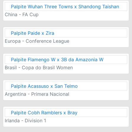
Palpite Wuhan Three Towns x Shandong Taishan
China - FA Cup
Palpite Paide x Zira
Europa - Conference League
Palpite Flamengo W x 3B da Amazonia W
Brasil - Copa do Brasil Women
Palpite Acassuso x San Telmo
Argentina - Primera Nacional
Palpite Cobh Ramblers x Bray
Irlanda - Division 1