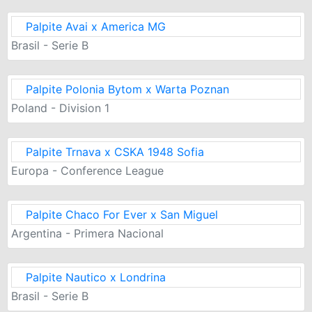
Palpite Avai x America MG
Brasil - Serie B
Palpite Polonia Bytom x Warta Poznan
Poland - Division 1
Palpite Trnava x CSKA 1948 Sofia
Europa - Conference League
Palpite Chaco For Ever x San Miguel
Argentina - Primera Nacional
Palpite Nautico x Londrina
Brasil - Serie B