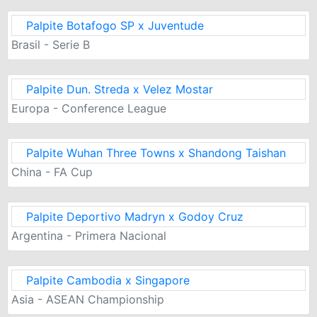
Palpite Botafogo SP x Juventude
Brasil - Serie B
Palpite Dun. Streda x Velez Mostar
Europa - Conference League
Palpite Wuhan Three Towns x Shandong Taishan
China - FA Cup
Palpite Deportivo Madryn x Godoy Cruz
Argentina - Primera Nacional
Palpite Cambodia x Singapore
Asia - ASEAN Championship