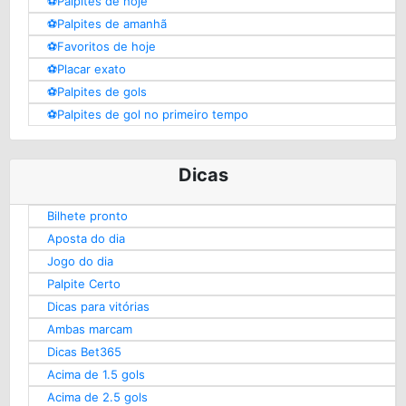
⚽️Palpites de hoje
⚽️Palpites de amanhã
⚽️Favoritos de hoje
⚽️Placar exato
⚽️Palpites de gols
⚽️Palpites de gol no primeiro tempo
Dicas
Bilhete pronto
Aposta do dia
Jogo do dia
Palpite Certo
Dicas para vitórias
Ambas marcam
Dicas Bet365
Acima de 1.5 gols
Acima de 2.5 gols