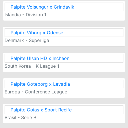
Palpite Volsungur x Grindavik
Islândia - Division 1
Palpite Viborg x Odense
Denmark - Superliga
Palpite Ulsan HD x Incheon
South Korea - K League 1
Palpite Goteborg x Levadia
Europa - Conference League
Palpite Goias x Sport Recife
Brasil - Serie B