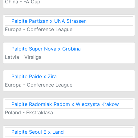
China - FA Cup
Palpite Partizan x UNA Strassen
Europa - Conference League
Palpite Super Nova x Grobina
Latvia - Virsliga
Palpite Paide x Zira
Europa - Conference League
Palpite Radomiak Radom x Wieczysta Krakow
Poland - Ekstraklasa
Palpite Seoul E x Land