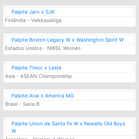
Palpite Jaro x SJK
Finlândia - Veikkausliiga
Palpite Boston Legacy W x Washington Spirit W
Estados Unidos - NWSL Women
Palpite Timor x Leste
Asia - ASEAN Championship
Palpite Avai x America MG
Brasil - Serie B
Palpite Union de Santa Fe W x Newells Old Boys
W