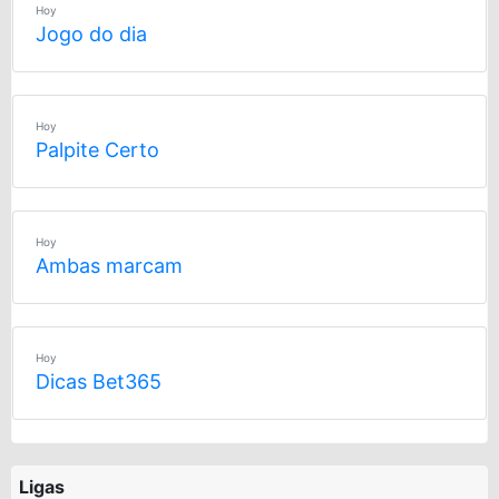
Hoy
Jogo do dia
Hoy
Palpite Certo
Hoy
Ambas marcam
Hoy
Dicas Bet365
Ligas