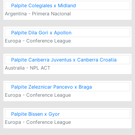
Palpite Colegiales x Midland
Argentina - Primera Nacional
Palpite Dila Gori x Apollon
Europa - Conference League
Palpite Canberra Juventus x Canberra Croatia
Australia - NPL ACT
Palpite Zeleznicar Pancevo x Braga
Europa - Conference League
Palpite Bissen x Gyor
Europa - Conference League